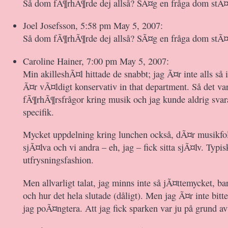
Så dom fÃ¶rhÃ¶rde dej allså? SÃ¤g en fråga dom stÃ¤
Joel Josefsson, 5:58 pm May 5, 2007:
Så dom fÃ¶rhÃ¶rde dej allså? SÃ¤g en fråga dom stÃ¤
Caroline Hainer, 7:00 pm May 5, 2007:
Min akilleshÃ¤l hittade de snabbt; jag Ã¤r inte alls så
Ã¤r vÃ¤ldigt konservativ in that department. Så det v
fÃ¶rhÃ¶rsfrågor kring musik och jag kunde aldrig sva
specifik.
Mycket uppdelning kring lunchen också, dÃ¤r musikfolk
sjÃ¤lva och vi andra – eh, jag – fick sitta sjÃ¤lv. Typis
utfrysningsfashion.
Men allvarligt talat, jag minns inte så jÃ¤ttemycket, b
och hur det hela slutade (dåligt). Men jag Ã¤r inte bitter
jag poÃ¤ngtera. Att jag fick sparken var ju på grund av 