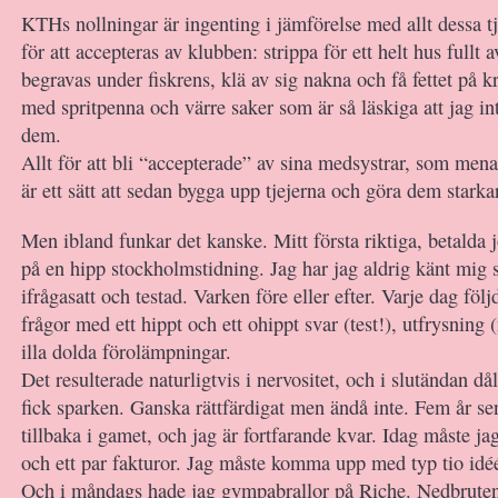
KTHs nollningar är ingenting i jämförelse med allt dessa t
för att accepteras av klubben: strippa för ett helt hus fullt a
begravas under fiskrens, klä av sig nakna och få fettet på 
med spritpenna och värre saker som är så läskiga att jag in
dem.
Allt för att bli “accepterade” av sina medsystrar, som mena
är ett sätt att sedan bygga upp tjejerna och göra dem starka
Men ibland funkar det kanske. Mitt första riktiga, betalda 
på en hipp stockholmstidning. Jag har jag aldrig känt mig 
ifrågasatt och testad. Varken före eller efter. Varje dag följ
frågor med ett hippt och ett ohippt svar (test!), utfrysning
illa dolda förolämpningar.
Det resulterade naturligtvis i nervositet, och i slutändan dål
fick sparken. Ganska rättfärdigat men ändå inte. Fem år se
tillbaka i gamet, och jag är fortfarande kvar. Idag måste ja
och ett par fakturor. Jag måste komma upp med typ tio idéé
Och i måndags hade jag gympabrallor på Riche. Nedbruten