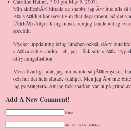
Caroline Hainer, 7:00 pm May 5, 2007:
Min akilleshÃ¤l hittade de snabbt; jag Ã¤r inte alls så
Ã¤r vÃ¤ldigt konservativ in that department. Så det v
fÃ¶rhÃ¶rsfrågor kring musik och jag kunde aldrig sva
specifik.
Mycket uppdelning kring lunchen också, dÃ¤r musikfolk
sjÃ¤lva och vi andra – eh, jag – fick sitta sjÃ¤lv. Typis
utfrysningsfashion.
Men allvarligt talat, jag minns inte så jÃ¤ttemycket, b
och hur det hela slutade (dåligt). Men jag Ã¤r inte bitter
jag poÃ¤ngtera. Att jag fick sparken var ju på grund av 
Add A New Comment!
Name
Mail (will not be published)