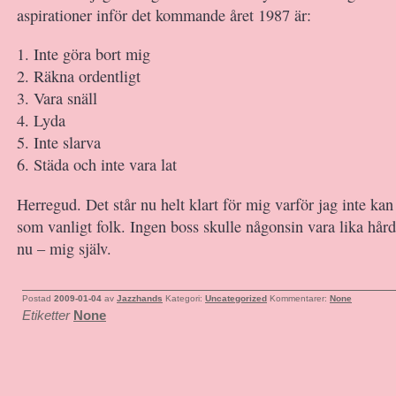
aspirationer inför det kommande året 1987 är:
1. Inte göra bort mig
2. Räkna ordentligt
3. Vara snäll
4. Lyda
5. Inte slarva
6. Städa och inte vara lat
Herregud. Det står nu helt klart för mig varför jag inte ka
som vanligt folk. Ingen boss skulle någonsin vara lika hår
nu – mig själv.
Postad
2009-01-04
av
Jazzhands
Kategori:
Uncategorized
Kommentarer:
None
Etiketter
None