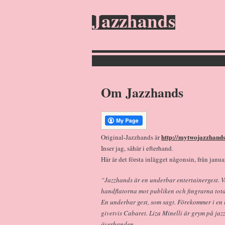
Jazzhands
Om Jazzhands
http://mytwojazzhand
Original-Jazzhands är
Inser jag, såhär i efterhand.
Här är det första inlägget någonsin, från janua
“Jazzhands är en underbar entertainergest.
handflatorna mot publiken och fingrarna total
En underbar gest, som sagt. Förekommer i en 
givetvis Cabaret. Liza Minelli är grym på jaz
överhanden.