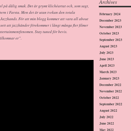
Archives
l på dålig smak. Det är grymt klichéartat och, som sagt,
ern i Farsta. Men det är utan tvekan den totala
February 2024
 Jazzhands. För att min blogg kommer att vara all about
December 2023
nsett att jazzhänder förekommer i långt många fler filmer
November 2023
ntertainmentfenomen. Stay tuned för bevis.
October 2023
älkomnar er”.
September 2023
August 2023
July 2023
June 2023
April 2023
March 2023
January 2023
December 2022
November 2022
October 2022
September 2022
August 2022
July 2022
June 2022
May 2022