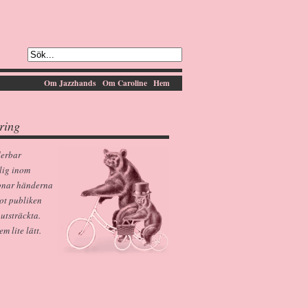
Om Jazzhands
Om Caroline
Hem
ring
derbar
lig inom
pnar händerna
ot publiken
 utsträckta.
 lite lätt.