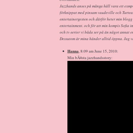
Jazzhands anses på många håll vara ett exmpe
förknippat med pinsam vaudeville och Turteat
entertainergesten och därför heter min blogg
entertainment. och för att min kompis Sofia i
och tv-serier vi båda ser på än något annat e
Dessutom är mina händer alltid öppna. Jag v
Hanna
, 8:09 am June 15, 2010:
Min bÃ¤sta jazzhandsstory: