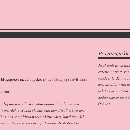
Programförkla
Jazzhands är en un
entertainergest. Van
vaudeville. Man öp
s.blogspot.com
, där mycket av det bästa jag skrivit finns.
med handflatorna m
och fingrarna totalt
ri 2007:
Sedan skakar man dem
Och ler.
 Vanlig inom vaudeville. Man öppnar händerna med
t utsträckta. Sedan skakar man dem lite lätt. Och ler.
lång och lätt plågsam scen i Little Miss Sunshine. Och
zhands. Hon var det i alla fall innan alkoholen tog