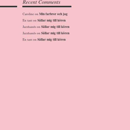
Recent Comments
Caroline
on
Min farbror och jag
En tant
on
Sällar mig till kören
Jazzhands
on
Sällar mig till kören
Jazzhands
on
Sällar mig till kören
En tant
on
Sällar mig till kören