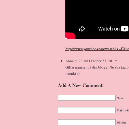
http://www.youtube.com/watch?v=FXu
Anna, 9:23 am October 23, 2012:
Gillar namnet på din blogg! Nu ska jag b
tÃ¤nkt :).
Add A New Comment!
Name
Mail (wil
Website