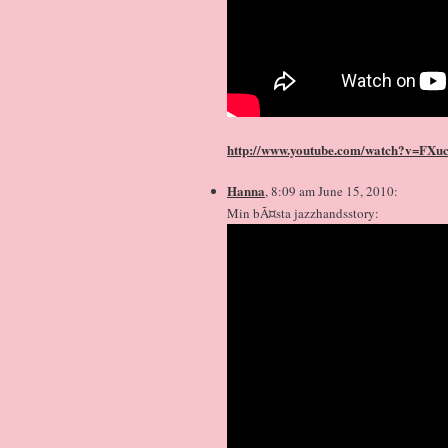
http://www.youtube.com/watch?v=FXu
Hanna
, 8:09 am June 15, 2010:
Min bÃ¤sta jazzhandsstory: