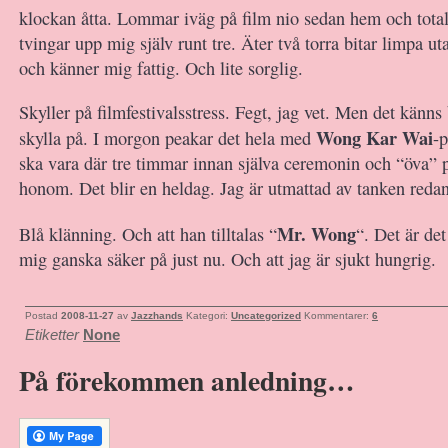
klockan åtta. Lommar iväg på film nio sedan hem och totals
tvingar upp mig själv runt tre. Äter två torra bitar limpa u
och känner mig fattig. Och lite sorglig.
Skyller på filmfestivalsstress. Fegt, jag vet. Men det känns
Wong Kar Wai
skylla på. I morgon peakar det hela med
-p
ska vara där tre timmar innan själva ceremonin och “öva” p
honom. Det blir en heldag. Jag är utmattad av tanken reda
Mr. Wong
Blå klänning. Och att han tilltalas “
“. Det är de
mig ganska säker på just nu. Och att jag är sjukt hungrig.
Postad
2008-11-27
av
Jazzhands
Kategori:
Uncategorized
Kommentarer:
6
Etiketter
None
På förekommen anledning…