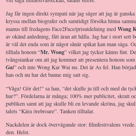
Jag får ingen direkt sympati när jag säger att jag är ganska 
kryssa mellan biografer och samtidigt försöka hinna samman
Wong K
manus till fredagens Face2Face/prisutdelning med
av okänd anledning, fått äran att hålla. Jag har i stort sett b
är väl det enda som är något sånär spikat kan man säga. Oc
Mr. Wong
tilltala honom “
” vilket jag tycker känns fint. D
tvångstankar om att jag kommer att presentera honom som
Gai
” och inte Wong Kar Wai nu. Det är As fel. Han började
han och nu har det banne mig satt sig.
“Våga! Gör det!” sa han, “det skulle ju till och med du tyck
hur?”. Fördelarna är många; 100% mer publicitet, skratt o
publiken samt att jag skulle bli en levande skröna, jag sku
talets “Kära örebroare”. Tanken tilltalar.
Nackdelen är dock övervägande stor: filmfestivalens vrede.
den. Helst.