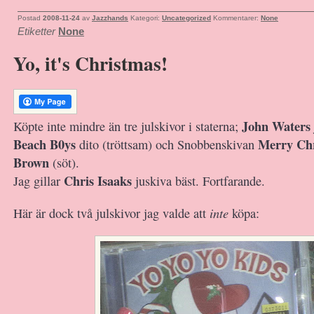
Postad
2008-11-24
av
Jazzhands
Kategori:
Uncategorized
Kommentarer:
None
Etiketter
None
Yo, it's Christmas!
John Waters
Köpte inte mindre än tre julskivor i staterna;
Beach B0ys
Merry Chr
dito (tröttsam) och Snobbenskivan
Brown
(söt).
Chris Isaaks
Jag gillar
juskiva bäst. Fortfarande.
inte
Här är dock två julskivor jag valde att
köpa: