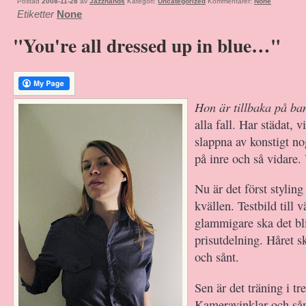
Postad
2008-11-28
av
Jazzhands
Kategori:
Uncategorized
Kommentarer:
None
Etiketter
None
"You're all dressed up in blue…"
Hon är tillbaka på b
alla fall. Har städat, v
slappna av konstigt no
på inre och så vidare. 
Nu är det först styling
kvällen. Testbild till 
glammigare ska det bli
prisutdelning. Håret sk
och sånt.
Sen är det träning i tr
Kameravinklar och så