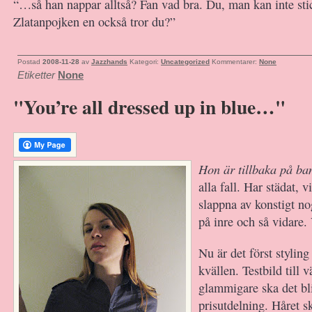
“…så han nappar alltså? Fan vad bra. Du, man kan inte stic
Zlatanpojken en också tror du?”
Postad
2008-11-28
av
Jazzhands
Kategori:
Uncategorized
Kommentarer:
None
Etiketter
None
"You’re all dressed up in blue…"
Hon är tillbaka på b
alla fall. Har städat, v
slappna av konstigt no
på inre och så vidare. 
Nu är det först styling
kvällen. Testbild till 
glammigare ska det bli
prisutdelning. Håret sk