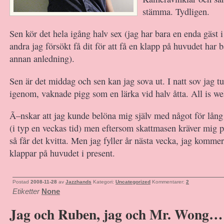
stämma. Tydligen.
Sen kör det hela igång halv sex (jag har bara en enda gäst i
andra jag försökt få dit för att få en klapp på huvudet har b
annan anledning).
Sen är det middag och sen kan jag sova ut. I natt sov jag tu
igenom, vaknade pigg som en lärka vid halv åtta. All is wel
Ã–nskar att jag kunde belöna mig själv med något för lång 
(i typ en veckas tid) men eftersom skattmasen kräver mig på
så får det kvitta. Men jag fyller år nästa vecka, jag komme
klappar på huvudet i present.
Postad
2008-11-28
av
Jazzhands
Kategori:
Uncategorized
Kommentarer:
2
Etiketter
None
Jag och Ruben, jag och Mr. Wong…