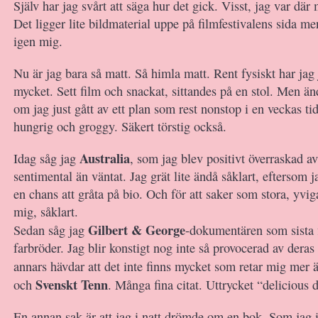
Själv har jag svårt att säga hur det gick. Visst, jag var där 
Det ligger lite bildmaterial uppe på filmfestivalens sida me
igen mig.
Nu är jag bara så matt. Så himla matt. Rent fysiskt har jag j
mycket. Sett film och snackat, sittandes på en stol. Men ä
om jag just gått av ett plan som rest nonstop i en veckas ti
hungrig och groggy. Säkert törstig också.
Australia
Idag såg jag
, som jag blev positivt överraskad a
sentimental än väntat. Jag grät lite ändå såklart, eftersom 
en chans att gråta på bio. Och för att saker som stora, yvig
mig, såklart.
Gilbert & George
Sedan såg jag
-dokumentären som sista 
farbröder. Jag blir konstigt nog inte så provocerad av deras
annars hävdar att det inte finns mycket som retar mig mer
Svenskt Tenn
och
. Många fina citat. Uttrycket “delicious 
En annan sak är att jag i natt drömde om en bok. Som jag