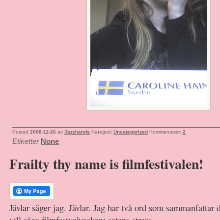
Postad
2008-11-26
av
Jazzhands
Kategori:
Uncategorized
Kommentarer:
2
Etiketter
None
Frailty thy name is filmfestivalen!
Jävlar säger jag. Jävlar. Jag har två ord som sammanfattar 
vill säga filmfestvalveckan; satans stress.