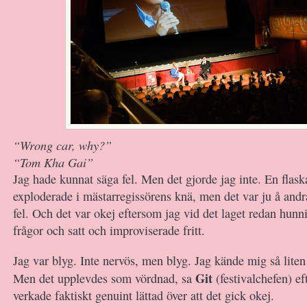
“Wrong car, why?”
“Tom Kha Gai”
Jag hade kunnat säga fel. Men det gjorde jag inte. En flask
exploderade i mästarregissörens knä, men det var ju å andra
fel. Och det var okej eftersom jag vid det laget redan hunn
frågor och satt och improviserade fritt.
Jag var blyg. Inte nervös, men blyg. Jag kände mig så lite
Git
Men det upplevdes som vördnad, sa
(festivalchefen) ef
verkade faktiskt genuint lättad över att det gick okej.