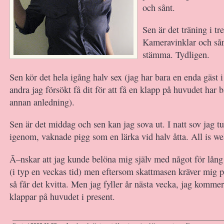
och sånt.
Sen är det träning i tr
Kameravinklar och så
stämma. Tydligen.
Sen kör det hela igång halv sex (jag har bara en enda gäst i
andra jag försökt få dit för att få en klapp på huvudet har b
annan anledning).
Sen är det middag och sen kan jag sova ut. I natt sov jag tu
igenom, vaknade pigg som en lärka vid halv åtta. All is wel
Ã–nskar att jag kunde belöna mig själv med något för lång 
(i typ en veckas tid) men eftersom skattmasen kräver mig på
så får det kvitta. Men jag fyller år nästa vecka, jag komme
klappar på huvudet i present.