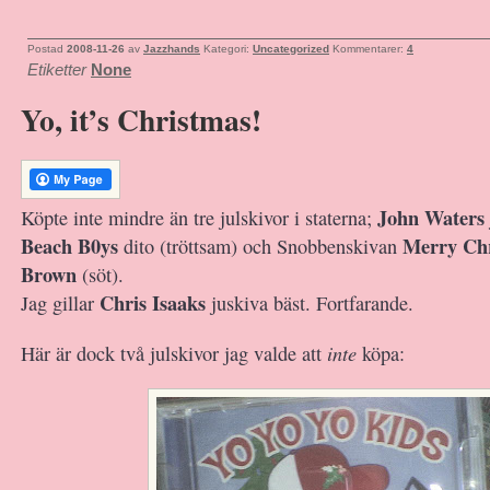
Postad
2008-11-26
av
Jazzhands
Kategori:
Uncategorized
Kommentarer:
4
Etiketter
None
Yo, it’s Christmas!
John Waters
Köpte inte mindre än tre julskivor i staterna;
Beach B0ys
Merry Chr
dito (tröttsam) och Snobbenskivan
Brown
(söt).
Chris Isaaks
Jag gillar
juskiva bäst. Fortfarande.
inte
Här är dock två julskivor jag valde att
köpa: