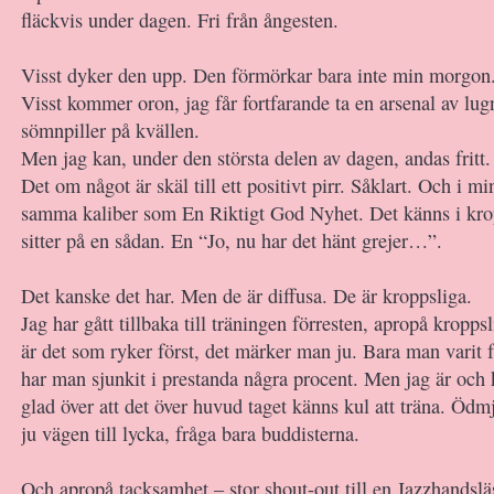
fläckvis under dagen. Fri från ångesten.
Visst dyker den upp. Den förmörkar bara inte min morgon
Visst kommer oron, jag får fortfarande ta en arsenal av lu
sömnpiller på kvällen.
Men jag kan, under den största delen av dagen, andas fritt.
Det om något är skäl till ett positivt pirr. Såklart. Och i m
samma kaliber som En Riktigt God Nyhet. Det känns i kr
sitter på en sådan. En “Jo, nu har det hänt grejer…”.
Det kanske det har. Men de är diffusa. De är kroppsliga.
Jag har gått tillbaka till träningen förresten, apropå kropp
är det som ryker först, det märker man ju. Bara man varit 
har man sjunkit i prestanda några procent. Men jag är och 
glad över att det över huvud taget känns kul att träna. Öd
ju vägen till lycka, fråga bara buddisterna.
Och apropå tacksamhet – stor shout-out till en Jazzhandslä