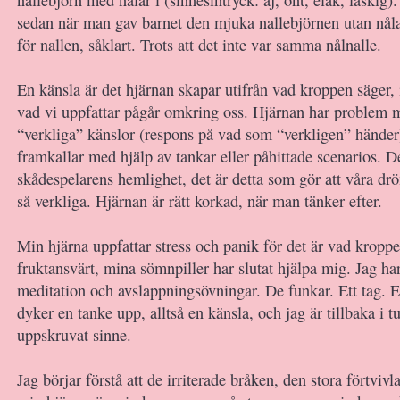
sedan när man gav barnet den mjuka nallebjörnen utan nåla
för nallen, såklart. Trots att det inte var samma nålnalle.
En känsla är det hjärnan skapar utifrån vad kroppen säger
vad vi uppfattar pågår omkring oss. Hjärnan har problem m
“verkliga” känslor (respons på vad som “verkligen” händer
framkallar med hjälp av tankar eller påhittade scenarios. D
skådespelarens hemlighet, det är detta som gör att våra d
så verkliga. Hjärnan är rätt korkad, när man tänker efter.
Min hjärna uppfattar stress och panik för det är vad kroppe
fruktansvärt, mina sömnpiller har slutat hjälpa mig. Jag ha
meditation och avslappningsövningar. De funkar. Ett tag. 
dyker en tanke upp, alltså en känsla, och jag är tillbaka i 
uppskruvat sinne.
Jag börjar förstå att de irriterade bråken, den stora förtviv