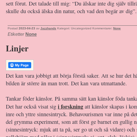
sett förut. Det talade till mig: “Du älskar inte dig själv till
skulle du också älska din natur, och vad den begär av dig”.
Postad
2023-04-23
av
Jazzhands
Kategori: Uncategorized
Kommentarer:
None
Etiketter
None
Linjer
Det kan vara jobbigt att börja förstå saker. Att se hur det h
bilden är större än man trott. Det kan vara utmattande.
Tankar föder känslor. På samma sätt kan känslor föda tanka
i forskning
Det har också visat sig
att känslor skapas i kom
inre och yttre sinnesintryck. Behavourismen var inne på de
del grymma experiment, som att först ge barnet en gullig n
(sinnesintryck: mjuk att ta på, ser go ut och så vidare) och
nallebjörn med nålar i (sinnesintryck: aj, ont, elak, läskig)