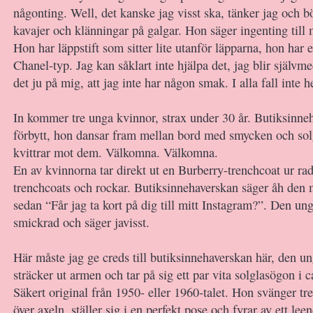
någonting. Well, det kanske jag visst ska, tänker jag och b
kavajer och klänningar på galgar. Hon säger ingenting till 
Hon har läppstift som sitter lite utanför läpparna, hon har 
Chanel-typ. Jag kan såklart inte hjälpa det, jag blir självm
det ju på mig, att jag inte har någon smak. I alla fall inte
In kommer tre unga kvinnor, strax under 30 år. Butiksinne
förbytt, hon dansar fram mellan bord med smycken och sol
kvittrar mot dem. Välkomna. Välkomna.
En av kvinnorna tar direkt ut en Burberry-trenchcoat ur r
trenchcoats och rockar. Butiksinnehaverskan säger åh den 
sedan “Får jag ta kort på dig till mitt Instagram?”. Den un
smickrad och säger javisst.
Här måste jag ge creds till butiksinnehaverskan här, den u
sträcker ut armen och tar på sig ett par vita solglasögon i 
Säkert original från 1950- eller 1960-talet. Hon svänger tr
över axeln, ställer sig i en perfekt pose och fyrar av ett lee