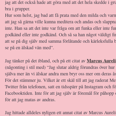
jag att det också hade att göra med att det hela skedde i gru
bra i grupper.
Hur som helst, jag bad att få prata med den milda och var
att jag så gärna ville kunna meditera och andas och slappn
inte. Han sa att det inte var fråga om att funka eller inte fun
godkänd eller inte godkänd. Och så sa han något väldigt fi
att se på dig själv med samma förlåtande och kärleksfulla 
se på en älskad vän med”.
Marcus Aureli
Jag tänker på det ibland, och på ett citat av
(någonting i stil med) “Jag slutar aldrig förundras över hur 
själva mer än vi älskar andra men bryr oss mer om deras ås
För det stämmer ju. Vilket är ett skäl till att jag raderat M
Twitter från telefonen, satt en tidsspärr på Instagram och f
Facebooktiden. Inte för att jag själv är föremål för påhopp 
för att jag matas av andras.
Jag hittade alldeles nyligen ett annat citat av Marcus Aurel