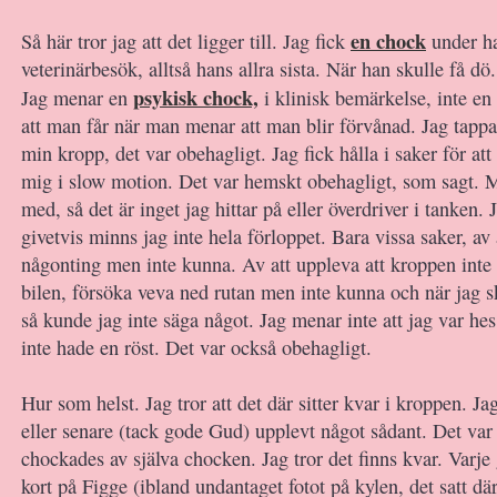
en chock
Så här tror jag att det ligger till. Jag fick
under ha
veterinärbesök, alltså hans allra sista. När han skulle få dö.
psykisk chock,
Jag menar en
i klinisk bemärkelse, inte e
att man får när man menar att man blir förvånad. Jag tappa
min kropp, det var obehagligt. Jag fick hålla i saker för att
mig i slow motion. Det var hemskt obehagligt, som sagt
med, så det är inget jag hittar på eller överdriver i tanken. J
givetvis minns jag inte hela förloppet. Bara vissa saker, av
någonting men inte kunna. Av att uppleva att kroppen inte l
bilen, försöka veva ned rutan men inte kunna och när jag s
så kunde jag inte säga något. Jag menar inte att jag var hes
inte hade en röst. Det var också obehagligt.
Hur som helst. Jag tror att det där sitter kvar i kroppen. Ja
eller senare (tack gode Gud) upplevt något sådant. Det va
chockades av själva chocken. Jag tror det finns kvar. Varje 
kort på Figge (ibland undantaget fotot på kylen, det satt dä