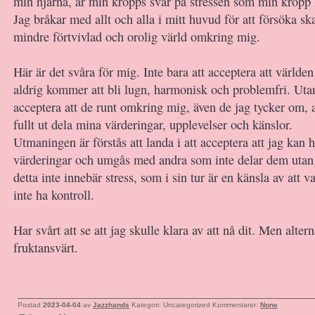
min hjärna, är min kropps svar på stressen som min kropp 
Jag bråkar med allt och alla i mitt huvud för att försöka sk
mindre förtvivlad och orolig värld omkring mig.
Här är det svåra för mig. Inte bara att acceptera att värld
aldrig kommer att bli lugn, harmonisk och problemfri. Uta
acceptera att de runt omkring mig, även de jag tycker om, 
fullt ut dela mina värderingar, upplevelser och känslor.
Utmaningen är förstås att landa i att acceptera att jag kan h
värderingar och umgås med andra som inte delar dem utan a
detta inte innebär stress, som i sin tur är en känsla av att v
inte ha kontroll.
Har svårt att se att jag skulle klara av att nå dit. Men altern
fruktansvärt.
Postad
2023-04-04
av
Jazzhands
Kategori: Uncategorized
Kommentarer:
None