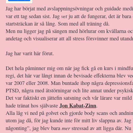
Jag har börjat med avslappningsövningar och guidade medi
vet
var ett tag sedan sist. Jag
ju att de fungerar, det är bara 
startsträckan är så lång. Som med all träning då.
Men nu ligger jag på sängen med hörlurar om kvällarna oc
andetag och visualiserar att all stress försvinner med utan
Jag har varit här förut.
Det hela påminner mig om när jag fick gå en kurs i mindful
regi, det här var långt innan de bevisade effekterna blev v
var 2007 eller 2008. Man buntade ihop några depressionsfa
PTSD, några med ätstörningar och lite annat under psykisk
Det var faktiskt en jättefin satsning och vår lärare var mil
Jon Kabat-Zinn
hade tränat hos självaste
.
Alla låg vi ned på golvet och gjorde body scans och andni
utom jag då, för jag kunde inte för mitt liv slappna av. Ja
mer
någonting”, jag blev bara
stressad av att ligga där. Nu 