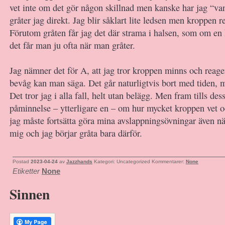
vet inte om det gör någon skillnad men kanske har jag “van
gråter jag direkt. Jag blir såklart lite ledsen men kroppen re
Förutom gråten får jag det där strama i halsen, som om en
det får man ju ofta när man gråter.
Jag nämner det för A, att jag tror kroppen minns och reager
bevåg kan man säga. Det går naturligtvis bort med tiden, mat
Det tror jag i alla fall, helt utan belägg. Men fram tills des
påminnelse – ytterligare en – om hur mycket kroppen vet 
jag måste fortsätta göra mina avslappningsövningar även nä
mig och jag börjar gråta bara därför.
Postad
2023-04-24
av
Jazzhands
Kategori: Uncategorized
Kommentarer:
None
Etiketter
None
Sinnen