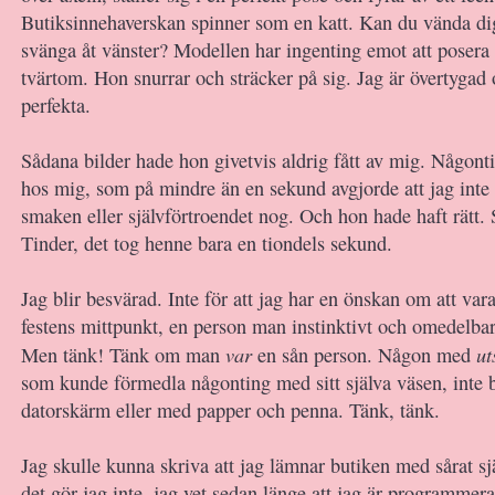
Butiksinnehaverskan spinner som en katt. Kan du vända dig
svänga åt vänster? Modellen har ingenting emot att posera
tvärtom. Hon snurrar och sträcker på sig. Jag är övertygad 
perfekta.
Sådana bilder hade hon givetvis aldrig fått av mig. Någont
hos mig, som på mindre än en sekund avgjorde att jag inte 
smaken eller självförtroendet nog. Och hon hade haft rätt.
Tinder, det tog henne bara en tiondels sekund.
Jag blir besvärad. Inte för att jag har en önskan om att var
festens mittpunkt, en person man instinktivt och omedelbart
var
ut
Men tänk! Tänk om man
en sån person. Någon med
som kunde förmedla någonting med sitt själva väsen, inte
datorskärm eller med papper och penna. Tänk, tänk.
Jag skulle kunna skriva att jag lämnar butiken med sårat s
det gör jag inte, jag vet sedan länge att jag är programmer