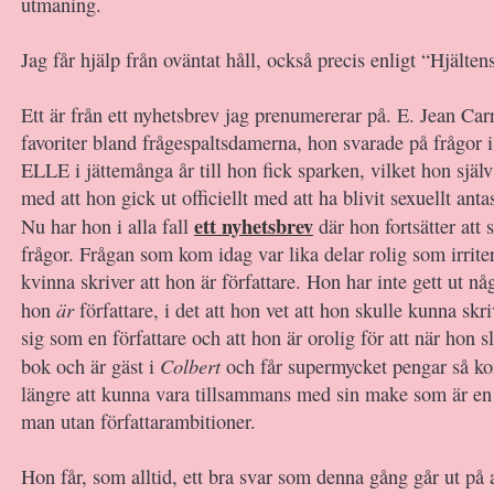
utmaning.
Jag får hjälp från oväntat håll, också precis enligt “Hjälten
Ett är från ett nyhetsbrev jag prenumererar på. E. Jean Car
favoriter bland frågespaltsdamerna, hon svarade på frågor 
ELLE i jättemånga år till hon fick sparken, vilket hon själv 
med att hon gick ut officiellt med att ha blivit sexuellt ant
ett nyhetsbrev
Nu har hon i alla fall
där hon fortsätter att 
frågor. Frågan som kom idag var lika delar rolig som irrit
kvinna skriver att hon är författare. Hon har inte gett ut 
är
hon
författare, i det att hon vet att hon skulle kunna skr
sig som en författare och att hon är orolig för att när hon s
Colbert
bok och är gäst i
och får supermycket pengar så k
längre att kunna vara tillsammans med sin make som är en
man utan författarambitioner.
Hon får, som alltid, ett bra svar som denna gång går ut på a