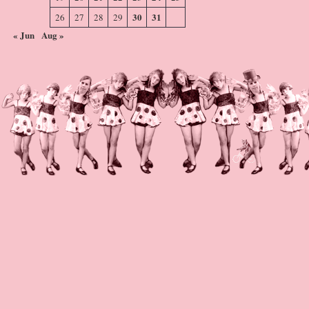
30
31
26
27
28
29
« Jun
Aug »