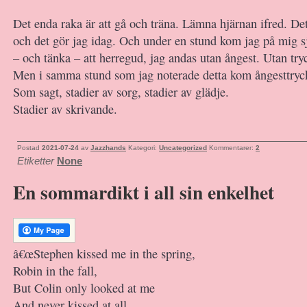
Det enda raka är att gå och träna. Lämna hjärnan ifred. Det
och det gör jag idag. Och under en stund kom jag på mig sj
– och tänka – att herregud, jag andas utan ångest. Utan tryc
Men i samma stund som jag noterade detta kom ångesttryck
Som sagt, stadier av sorg, stadier av glädje.
Stadier av skrivande.
Postad
2021-07-24
av
Jazzhands
Kategori:
Uncategorized
Kommentarer:
2
Etiketter
None
En sommardikt i all sin enkelhet
â€œStephen kissed me in the spring,
Robin in the fall,
But Colin only looked at me
And never kissed at all.