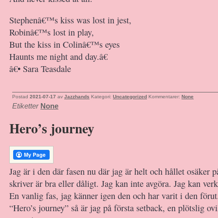
Stephenâ€™s kiss was lost in jest,
Robinâ€™s lost in play,
But the kiss in Colinâ€™s eyes
Haunts me night and day.â€
â€• Sara Teasdale
Postad
2021-07-17
av
Jazzhands
Kategori:
Uncategorized
Kommentarer:
None
Etiketter
None
Hero’s journey
Jag är i den där fasen nu där jag är helt och hållet osäker 
skriver är bra eller dåligt. Jag kan inte avgöra. Jag kan verk
En vanlig fas, jag känner igen den och har varit i den föru
“Hero’s journey” så är jag på första setback, en plötslig ovil