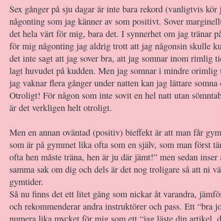
Sex gånger på sju dagar är inte bara rekord (vanligtvis kör
någonting som jag känner av som positivt. Sover marginellt
det hela värt för mig, bara det. I synnerhet om jag tränar p
för mig någonting jag aldrig trott att jag någonsin skulle
det inte sagt att jag sover bra, att jag somnar inom rimlig ti
lagt huvudet på kudden. Men jag somnar i mindre orimlig 
jag vaknar flera gånger under natten kan jag lättare somna 
Otroligt! För någon som inte sovit en hel natt utan sömntab
är det verkligen helt otroligt.
Men en annan oväntad (positiv) bieffekt är att man får gy
som är på gymmet lika ofta som en själv, som man först t
ofta hen måste träna, hen är ju där jämt!” men sedan inser 
samma sak om dig och dels är det nog troligare så att ni v
gymtider.
Så nu finns det ett litet gäng som nickar åt varandra, jämf
och rekommenderar andra instruktörer och pass. Ett “bra j
numera lika mycket för mig som ett “jag läste din artikel, 