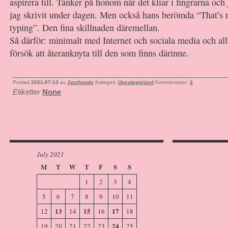
aspirera till. Tänker på honom när det kliar i fingrarna och j
jag skrivit under dagen. Men också hans berömda “That’s no
typing”. Den fina skillnaden däremellan.
Så därför: minimalt med Internet och sociala media och allt
försök att återanknyta till den som finns därinne.
Postad
2021-07-13
av
Jazzhands
Kategori:
Uncategorized
Kommentarer:
2
Etiketter
None
July 2021
M
T
W
T
F
S
S
1
2
3
4
5
6
7
8
9
10
11
13
15
17
12
14
16
18
24
19
20
21
22
23
25