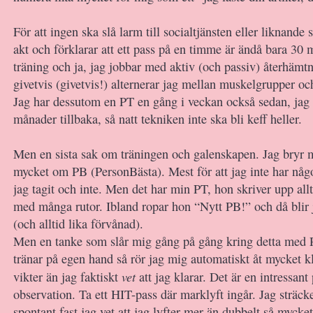
För att ingen ska slå larm till socialtjänsten eller liknande så 
akt och förklarar att ett pass på en timme är ändå bara 30 m
träning och ja, jag jobbar med aktiv (och passiv) återhämt
givetvis (givetvis!) alternerar jag mellan muskelgrupper oc
Jag har dessutom en PT en gång i veckan också sedan, jag v
månader tillbaka, så natt tekniken inte ska bli keff heller.
Men en sista sak om träningen och galenskapen. Jag bryr mi
mycket om PB (PersonBästa). Mest för att jag inte har någo
jag tagit och inte. Men det har min PT, hon skriver upp allt i 
med många rutor. Ibland ropar hon “Nytt PB!” och då blir j
(och alltid lika förvånad).
Men en tanke som slår mig gång på gång kring detta med P
tränar på egen hand så rör jag mig automatiskt åt mycket kl
vet
vikter än jag faktiskt
att jag klarar. Det är en intressant
observation. Ta ett HIT-pass där marklyft ingår. Jag sträck
spontant fast jag vet att jag lyfter mer än dubbelt så mycke