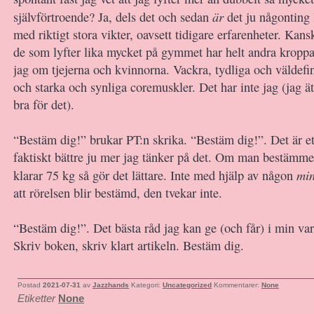
är
självförtroende? Ja, dels det och sedan
det ju någonting
med riktigt stora vikter, oavsett tidigare erfarenheter. Kans
de som lyfter lika mycket på gymmet har helt andra kroppa
jag om tjejerna och kvinnorna. Vackra, tydliga och väldef
och starka och synliga coremuskler. Det har inte jag (jag äte
bra för det).
“Bestäm dig!” brukar PT:n skrika. “Bestäm dig!”. Det är et
faktiskt bättre ju mer jag tänker på det. Om man bestämmer
min
klarar 75 kg så gör det lättare. Inte med hjälp av någon
att rörelsen blir bestämd, den tvekar inte.
“Bestäm dig!”. Det bästa råd jag kan ge (och får) i min va
Skriv boken, skriv klart artikeln. Bestäm dig.
Postad
2021-07-31
av
Jazzhands
Kategori:
Uncategorized
Kommentarer:
None
Etiketter
None