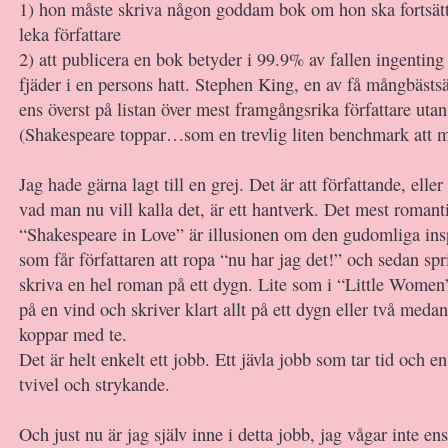
1) hon måste skriva någon goddam bok om hon ska fortsätt
leka författare
2) att publicera en bok betyder i 99.9% av fallen ingenting
fjäder i en persons hatt. Stephen King, en av få mångbästsäl
ens överst på listan över mest framgångsrika författare utan
(Shakespeare toppar…som en trevlig liten benchmark att m
Jag hade gärna lagt till en grej. Det är att författande, eller
vad man nu vill kalla det, är ett hantverk. Det mest romant
“Shakespeare in Love” är illusionen om den gudomliga ins
som får författaren att ropa “nu har jag det!” och sedan sp
skriva en hel roman på ett dygn. Lite som i “Little Women
på en vind och skriver klart allt på ett dygn eller två med
koppar med te.
Det är helt enkelt ett jobb. Ett jävla jobb som tar tid och 
tvivel och strykande.
Och just nu är jag själv inne i detta jobb, jag vågar inte ens