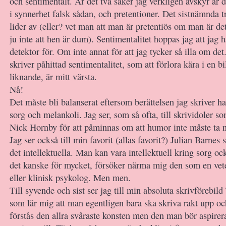
och sentimentalt. Är det två saker jag verkligen avskyr är d
i synnerhet falsk sådan, och pretentioner. Det sistnämnda tro
lider av (eller? vet man att man är pretentiös om man är 
ju inte att hen är dum). Sentimentalitet hoppas jag att jag 
detektor för. Om inte annat för att jag tycker så illa om de
skriver påhittad sentimentalitet, som att förlora kära i en bi
liknande, är mitt värsta.
Nå!
Det måste bli balanserat eftersom berättelsen jag skriver har
sorg och melankoli. Jag ser, som så ofta, till skrividoler s
Nick Hornby för att påminnas om att humor inte måste ta n
Jag ser också till min favorit (allas favorit?) Julian Barnes 
det intellektuella. Man kan vara intellektuell kring sorg oc
det kanske för mycket, försöker närma mig den som en ve
eller klinisk psykolog. Men men.
Till syvende och sist ser jag till min absoluta skrivförebi
som lär mig att man egentligen bara ska skriva rakt upp oc
förstås den allra svåraste konsten men den man bör aspirera 