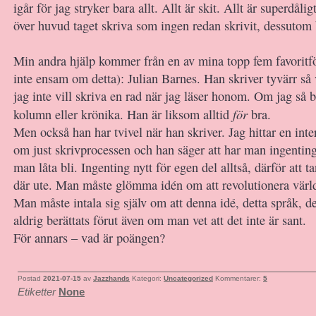
igår för jag stryker bara allt. Allt är skit. Allt är superdåli
över huvud taget skriva som ingen redan skrivit, dessutom 
Min andra hjälp kommer från en av mina topp fem favoritför
inte ensam om detta): Julian Barnes. Han skriver tyvärr så 
jag inte vill skriva en rad när jag läser honom. Om jag så b
för
kolumn eller krönika. Han är liksom alltid
bra.
Men också han har tvivel när han skriver. Jag hittar en in
om just skrivprocessen och han säger att har man ingenting 
man låta bli. Ingenting nytt för egen del alltså, därför att 
där ute. Man måste glömma idén om att revolutionera värl
Man måste intala sig själv om att denna idé, detta språk, d
aldrig berättats förut även om man vet att det inte är sant.
För annars – vad är poängen?
Postad
2021-07-15
av
Jazzhands
Kategori:
Uncategorized
Kommentarer:
5
Etiketter
None