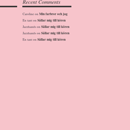
Recent Comments
Caroline
on
Min farbror och jag
En tant
on
Sällar mig till kören
Jazzhands
on
Sällar mig till kören
Jazzhands
on
Sällar mig till kören
En tant
on
Sällar mig till kören