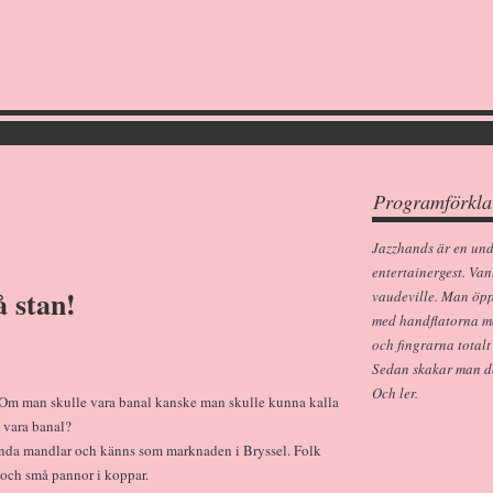
Programförkla
Jazzhands är en un
entertainergest. Van
å stan!
vaudeville. Man öp
med handflatorna m
och fingrarna totalt
Sedan skakar man dem
Och ler.
r. Om man skulle vara banal kanske man skulle kunna kalla
 vara banal?
rända mandlar och känns som marknaden i Bryssel. Folk
 och små pannor i koppar.