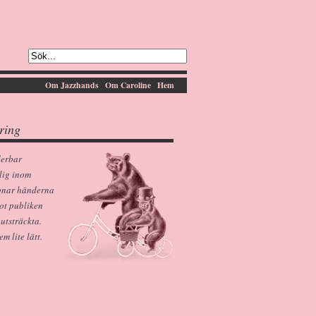
Om Jazzhands
Om Caroline
Hem
ring
derbar
lig inom
pnar händerna
ot publiken
 utsträckta.
 lite lätt.