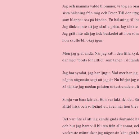
Jag och mamma valde blommor, vi tog en oran
sista hälsning från mig och Peter. Till den tryg
som klappat oss på kinden. En hälsning till h
Jag tänkte inte att jag skulle gråta. Jag tänkte a
Jag grät inte när jag fick beskedet att hon somn
hon skulle bli okej igen.
Men jag grät ändå. När jag satt i den lilla kyr
där med “borta för alltid” som tar en i slutänd
Jag har syndat, jag har ljugit. Vad mer har jag 
någon någonsin sagt att jag är. Nu börjar jag 
Så tänkte jag medan prästen orkestrerade ett fi
Sonja var bara kärlek. Hon var faktiskt det. S
alltid frisk och solbränd ut, även när hon blev 
Det var inte så att jag kände guds dömande ha
och hur jag bara vill bli ren från allt annat,
vackraste människor jag någonsin känt gått bo