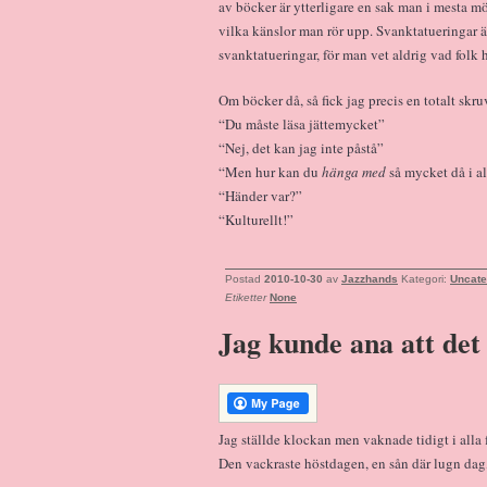
av böcker är ytterligare en sak man i mesta m
vilka känslor man rör upp. Svanktatueringar ä
svanktatueringar, för man vet aldrig vad folk 
Om böcker då, så fick jag precis en totalt s
“Du måste läsa jättemycket”
“Nej, det kan jag inte påstå”
“Men hur kan du
hänga med
så mycket då i a
“Händer var?”
“Kulturellt!”
Postad
2010-10-30
av
Jazzhands
Kategori:
Uncate
Etiketter
None
Jag kunde ana att det
Jag ställde klockan men vaknade tidigt i alla 
Den vackraste höstdagen, en sån där lugn dag, 