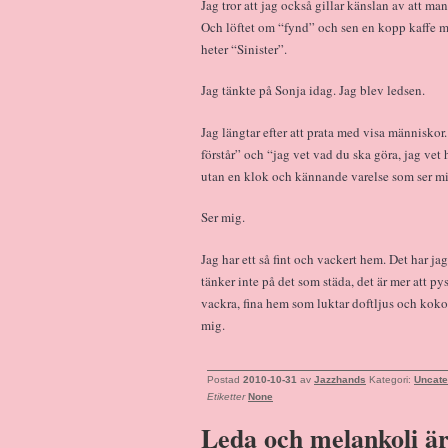
Jag tror att jag också gillar känslan av att ma
Och löftet om “fynd” och sen en kopp kaffe m
heter “Sinister”.
Jag tänkte på Sonja idag. Jag blev ledsen.
Jag längtar efter att prata med visa människor
förstår” och “jag vet vad du ska göra, jag vet
utan en klok och kännande varelse som ser mi
Ser mig.
Jag har ett så fint och vackert hem. Det har jag
tänker inte på det som städa, det är mer att p
vackra, fina hem som luktar doftljus och kokos
mig.
Postad
2010-10-31
av
Jazzhands
Kategori:
Uncate
Etiketter
None
Leda och melankoli är