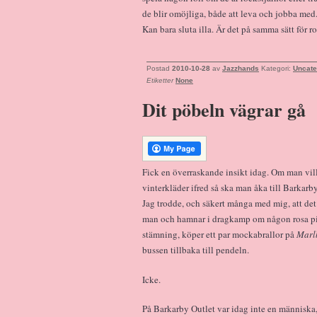
de blir omöjliga, både att leva och jobba me
Kan bara sluta illa. Är det på samma sätt för 
Postad
2010-10-28
av
Jazzhands
Kategori:
Uncate
Etiketter
None
Dit pöbeln vägrar gå
Fick en överraskande insikt idag. Om man vill 
vinterkläder ifred så ska man åka till Barkarby
Jag trodde, och säkert många med mig, att det 
man och hamnar i dragkamp om någon rosa p
stämning, köper ett par mockabrallor på
Marl
bussen tillbaka till pendeln.
Icke.
På Barkarby Outlet var idag inte en människa