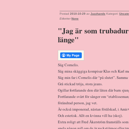
Postad
2010-10-29
av
Jazzhands
Kategori:
Uncate
Etiketter
None
"Jag är som trubadure
länge"
Såg Cornelis.
Såg mina skäggiga kompisar Klas och Karl me
Såg min far i Cornelis där “på slutet”. Samm
Grå stickad tröja, stora jeans.
Ogillar fortfarande den där låten där barn sj
Fortfarande svårt för sånger om “etablissemang
förändrad person, jag vet.
Är också imponerad, nästan förälskad, i Ami
Och estetisk. Allt en kvinna vill ha (skoj).
Extra roligt att Fred Åkerström framställs som
spela någon roll om de är rockstjärnor eller t