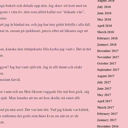
August 2018
ge bukett och delade upp den. Jag skrev ett kort med en
July 2018
gaste i våra liv, den som alltid kallat oss “älskade vän”,
June 2018
enne.
May 2018
tt jag är härdad nu, och jag har inte gråtit hittills i alla fall.
April 2018
at in, ensam på sjukhuset, precis efter att läkarna sagt att
March 2018
February 2018
January 2018
kan, kanske den ödmjukaste lilla kyrka jag varit i. Det är det
December 2017
an.
November 2017
October 2017
gjort? Jag har varit självisk. Jag är allt dumt och elakt
September 2017
om.
August 2017
nstämt farväl.
July 2017
June 2017
tor, varm och rar. Hon liksom vaggade lite när hon gick, såg
May 2017
sjuk. Man lurades att tro att hon skulle stå emot allt.
April 2017
March 2017
nd på min axel. Det var inte det. Vad jag kände var kärlek,
February 2017
 och omfamna det goda som finns kvar, nu när en av de
January 2017
rt.
December 2016