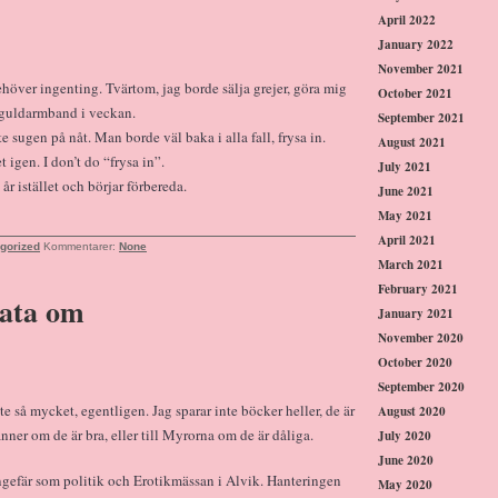
April 2022
January 2022
November 2021
ehöver ingenting. Tvärtom, jag borde sälja grejer, göra mig
October 2021
t guldarmband i veckan.
September 2021
e sugen på nåt. Man borde väl baka i alla fall, frysa in.
August 2021
 igen. I don’t do “frysa in”.
July 2021
i år istället och börjar förbereda.
June 2021
May 2021
April 2021
gorized
Kommentarer:
None
March 2021
February 2021
rata om
January 2021
November 2020
October 2020
September 2020
te så mycket, egentligen. Jag sparar inte böcker heller, de är
August 2020
ner om de är bra, eller till Myrorna om de är dåliga.
July 2020
June 2020
 ungefär som politik och Erotikmässan i Alvik. Hanteringen
May 2020