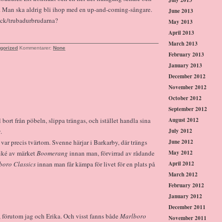
d. Man ska aldrig bli ihop med en up-and-coming-sångare.
June 2013
rock/trubadurbrudarna?
May 2013
April 2013
March 2013
gorized
Kommentarer:
None
February 2013
January 2013
December 2012
November 2012
October 2012
September 2012
August 2012
bort från pöbeln, slippa trängas, och istället handla sina
July 2012
.
June 2012
var precis tvärtom. Svenne härjar i Barkarby, där trängs
May 2012
iké av märket
Boomerang
innan man, förvirrad av rådande
April 2012
boro Classics
innan man får kämpa för livet för en plats på
March 2012
February 2012
January 2012
December 2011
, förutom jag och Erika. Och visst fanns både
Marlboro
November 2011