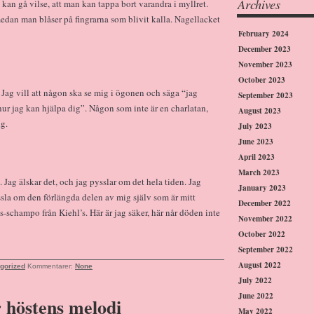
Archives
n kan gå vilse, att man kan tappa bort varandra i myllret.
edan man blåser på fingrarna som blivit kalla. Nagellacket
February 2024
December 2023
November 2023
October 2023
. Jag vill att någon ska se mig i ögonen och säga “jag
September 2023
 hur jag kan hjälpa dig”. Någon som inte är en charlatan,
August 2023
g.
July 2023
June 2023
April 2023
March 2023
. Jag älskar det, och jag pysslar om det hela tiden. Jag
January 2023
yssla om den förlängda delen av mig själv som är mitt
December 2022
-schampo från Kiehl’s. Här är jag säker, här når döden inte
November 2022
October 2022
September 2022
August 2022
gorized
Kommentarer:
None
July 2022
June 2022
 höstens melodi
May 2022