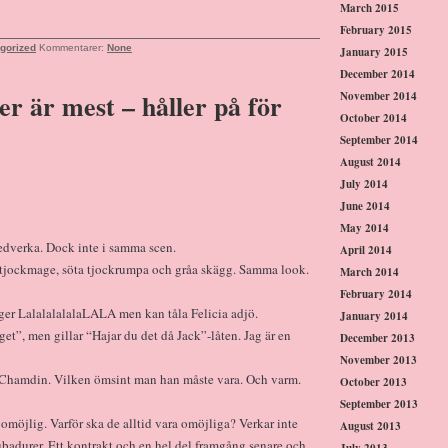
March 2015
February 2015
gorized
Kommentarer:
None
January 2015
December 2014
r är mest – håller på för
November 2014
October 2014
September 2014
August 2014
July 2014
June 2014
May 2014
dverka. Dock inte i samma scen.
April 2014
a tjockmage, söta tjockrumpa och gråa skägg. Samma look.
March 2014
February 2014
unger LalalalalalaLALA men kan tåla Felicia adjö.
January 2014
et”, men gillar “Hajar du det då Jack”-låten. Jag är en
December 2013
November 2013
r Chamdin. Vilken ömsint man han måste vara. Och varm.
October 2013
September 2013
 omöjlig. Varför ska de alltid vara omöjliga? Verkar inte
August 2013
rubadurer. Ett kontrakt och en hel del framgång senare och
July 2013