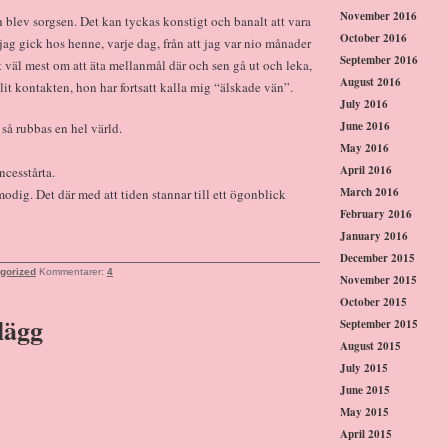
November 2016
h blev sorgsen. Det kan tyckas konstigt och banalt att vara
October 2016
g gick hos henne, varje dag, från att jag var nio månader
September 2016
et väl mest om att äta mellanmål där och sen gå ut och leka,
August 2016
llit kontakten, hon har fortsatt kalla mig “älskade vän”.
July 2016
June 2016
så rubbas en hel värld.
May 2016
April 2016
ncesstårta.
March 2016
dig. Det där med att tiden stannar till ett ögonblick
February 2016
January 2016
December 2015
gorized
Kommentarer:
4
November 2015
October 2015
lägg
September 2015
August 2015
July 2015
June 2015
May 2015
April 2015