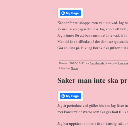
Känner för att shoppa men vet inte vad. Jag b
av med saker jag redan har. Jag köpte ett flot
Jag känner för att baka men vet inte vad, är int
Men då är vi tillbaka på det där osexiga stadiet
Gör en lista på folk jag bör skicka julkort till 
Postad
2010-10-31
av
Jazzhands
Kategori:
Uncate
Etiketter
None
Saker man inte ska p
Jag är periodare vad gäller böcker. Jag läser in
mer konsumtionsvaror som ska ges bort till vän
Jag har upptäckt att detta är en känslig sak,