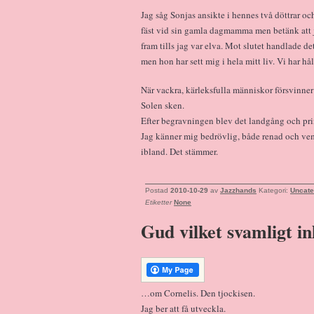
Jag såg Sonjas ansikte i hennes två döttrar oc
fäst vid sin gamla dagmamma men betänk att ja
fram tills jag var elva. Mot slutet handlade d
men hon har sett mig i hela mitt liv. Vi har hå
När vackra, kärleksfulla människor försvinner 
Solen sken.
Efter begravningen blev det landgång och pri
Jag känner mig bedrövlig, både renad och vemo
ibland. Det stämmer.
Postad
2010-10-29
av
Jazzhands
Kategori:
Uncate
Etiketter
None
Gud vilket svamligt in
…om Cornelis. Den tjockisen.
Jag ber att få utveckla.