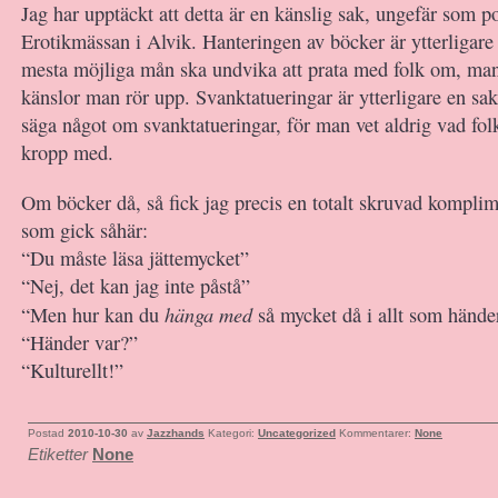
Jag har upptäckt att detta är en känslig sak, ungefär som po
Erotikmässan i Alvik. Hanteringen av böcker är ytterligare
mesta möjliga mån ska undvika att prata med folk om, man 
känslor man rör upp. Svanktatueringar är ytterligare en sa
säga något om svanktatueringar, för man vet aldrig vad folk
kropp med.
Om böcker då, så fick jag precis en totalt skruvad kompli
som gick såhär:
“Du måste läsa jättemycket”
“Nej, det kan jag inte påstå”
hänga med
“Men hur kan du
så mycket då i allt som hände
“Händer var?”
“Kulturellt!”
Postad
2010-10-30
av
Jazzhands
Kategori:
Uncategorized
Kommentarer:
None
Etiketter
None