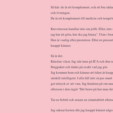
Så här: de är ett komplement, och ett bra såd
och övningen.
De är ett komplement till medicin och terapi/r
Kravstressen handlar inte om jobb. Eller, inte
jag har att göra, hur ska jag hinna”. Utan i b
Den är vanlig efter prestation. Efter en prese
knappt känner.
Så är det.
Känslan växer. Jag står inne på ICA och drar ut
flingpaket och tänka på exakt vad jag gör.
Jag kommer hem och känner att tiden är knapp, 
särskilt intelligent. I alla fall inte så pas sma
ger intryck av att vara. Jag funderar på om man
eftersom i den ingår “Det beror på hur man de
Tar en Sobril och senare en sömntablett efter
Jag saknar kusten där jag knappt känner någon.