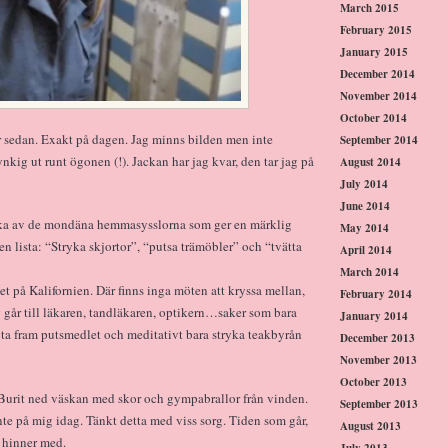
March 2015
February 2015
January 2015
December 2014
November 2014
October 2014
år sedan. Exakt på dagen. Jag minns bilden men inte
September 2014
 rynkig ut runt ögonen (!). Jackan har jag kvar, den tar jag på
August 2014
July 2014
June 2014
 bocka av de mondäna hemmasysslorna som ger en märklig
May 2014
 en lista: “Stryka skjortor”, “putsa trämöbler” och “tvätta
April 2014
March 2014
t på Kalifornien. Där finns inga möten att kryssa mellan,
February 2014
 går till läkaren, tandläkaren, optikern…saker som bara
January 2014
tt ta fram putsmedlet och meditativt bara stryka teakbyrån
December 2013
November 2013
October 2013
u. Burit ned väskan med skor och gympabrallor från vinden.
September 2013
inte på mig idag. Tänkt detta med viss sorg. Tiden som går,
August 2013
e hinner med.
July 2013