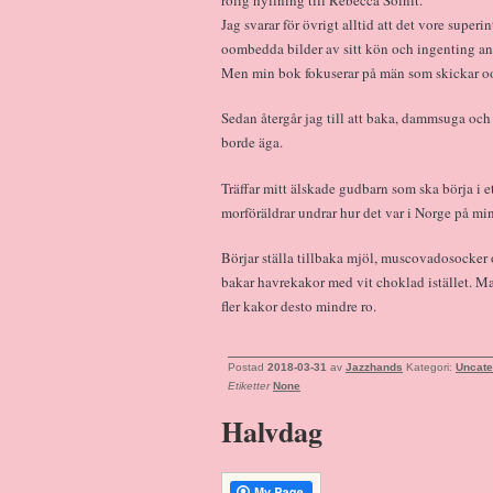
Jag svarar för övrigt alltid att det vore sup
oombedda bilder av sitt kön och ingenting ann
Men min bok fokuserar på män som skickar o
Sedan återgår jag till att baka, dammsuga och t
borde äga.
Träffar mitt älskade gudbarn som ska börja i
morföräldrar undrar hur det var i Norge på min
Börjar ställa tillbaka mjöl, muscovadosocker 
bakar havrekakor med vit choklad istället. Man
fler kakor desto mindre ro.
Postad
2018-03-31
av
Jazzhands
Kategori:
Uncate
Etiketter
None
Halvdag