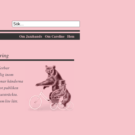
Om Jazzhands
Om Caroline
Hem
ring
derbar
lig inom
pnar händerna
ot publiken
 utsträckta.
 lite lätt.