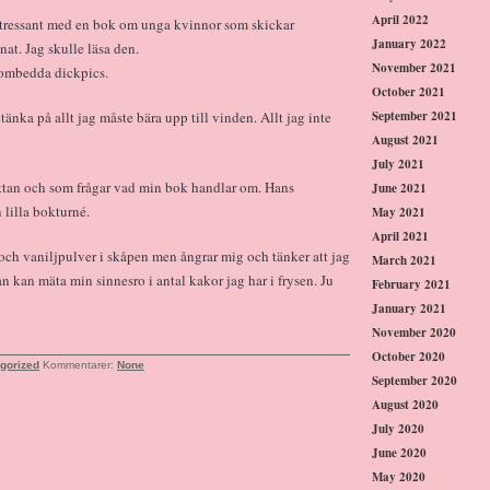
April 2022
erintressant med en bok om unga kvinnor som skickar
January 2022
at. Jag skulle läsa den.
November 2021
ombedda dickpics.
October 2021
September 2021
änka på allt jag måste bära upp till vinden. Allt jag inte
August 2021
July 2021
 ettan och som frågar vad min bok handlar om. Hans
June 2021
 lilla bokturné.
May 2021
April 2021
och vaniljpulver i skåpen men ångrar mig och tänker att jag
March 2021
 kan mäta min sinnesro i antal kakor jag har i frysen. Ju
February 2021
January 2021
November 2020
October 2020
gorized
Kommentarer:
None
September 2020
August 2020
July 2020
June 2020
May 2020