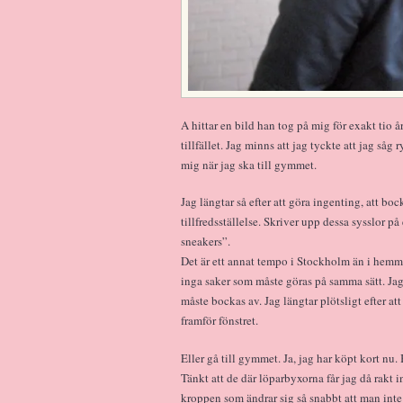
A hittar en bild han tog på mig för exakt tio 
tillfället. Jag minns att jag tyckte att jag såg
mig när jag ska till gymmet.
Jag längtar så efter att göra ingenting, att
tillfredsställelse. Skriver upp dessa sysslor på
sneakers”.
Det är ett annat tempo i Stockholm än i hemme
inga saker som måste göras på samma sätt. Jag
måste bockas av. Jag längtar plötsligt efter a
framför fönstret.
Eller gå till gymmet. Ja, jag har köpt kort n
Tänkt att de där löparbyxorna får jag då rakt 
kroppen som ändrar sig så snabbt att man int