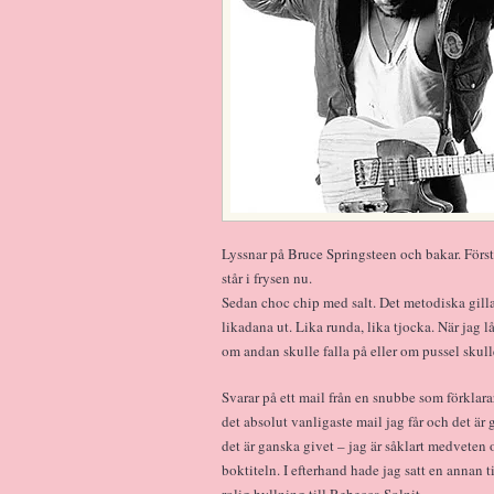
Lyssnar på Bruce Springsteen och bakar. Först 
står i frysen nu.
Sedan choc chip med salt. Det metodiska gillar
likadana ut. Lika runda, lika tjocka. När jag l
om andan skulle falla på eller om pussel skul
Svarar på ett mail från en snubbe som förklarar
det absolut vanligaste mail jag får och det är
det är ganska givet – jag är såklart medveten o
boktiteln. I efterhand hade jag satt en annan 
rolig hyllning till Rebecca Solnit.