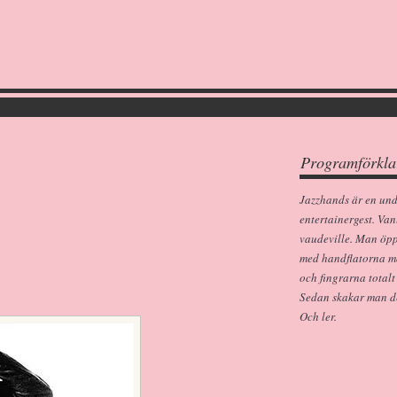
Programförkla
Jazzhands är en un
entertainergest. Van
vaudeville. Man öp
med handflatorna m
och fingrarna totalt
Sedan skakar man dem
Och ler.