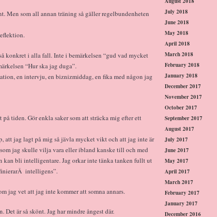
August 2018
July 2018
ant. Men som all annan träning så gäller regelbundenheten
June 2018
May 2018
eflektion.
April 2018
March 2018
 så konkret i alla fall. Inte i bemärkelsen “gud vad mycket
February 2018
emärkelsen “Hur ska jag duga”.
January 2018
ntation, en intervju, en biznizmiddag, en fika med någon jag
December 2017
November 2017
October 2017
 på tiden. Gör enkla saker som att sträcka mig efter ett
September 2017
August 2017
att jag lagt på mig så jävla mycket vikt och att jag inte är
July 2017
rt som jag skulle vilja vara eller ibland kanske till och med
June 2017
 kan bli intelligentare. Jag orkar inte tänka tanken fullt ut
May 2017
finierarÂ intelligens”.
April 2017
March 2017
som jag vet att jag inte kommer att somna annars.
February 2017
January 2017
 Det är så skönt. Jag har mindre ångest där.
December 2016