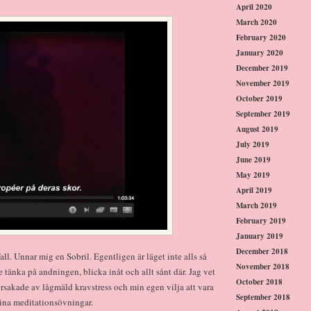
April 2020
March 2020
February 2020
January 2020
December 2019
November 2019
October 2019
September 2019
August 2019
July 2019
June 2019
May 2019
April 2019
March 2019
February 2019
January 2019
December 2018
all. Unnar mig en Sobril. Egentligen är läget inte alls så
November 2018
te tänka på andningen, blicka inåt och allt sånt där. Jag vet
October 2018
orsakade av lågmäld kravstress och min egen vilja att vara
September 2018
mina meditationsövningar.