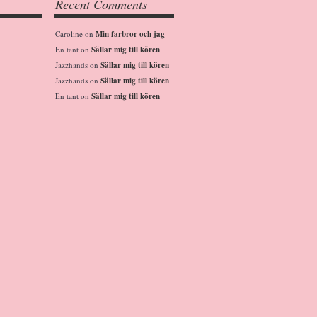
Recent Comments
Caroline
on
Min farbror och jag
En tant
on
Sällar mig till kören
Jazzhands
on
Sällar mig till kören
Jazzhands
on
Sällar mig till kören
En tant
on
Sällar mig till kören