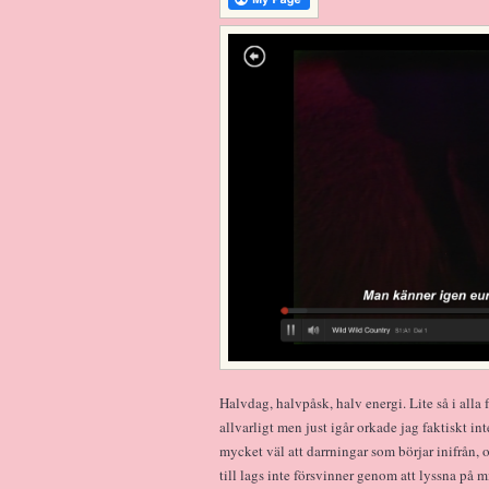
Halvdag, halvpåsk, halv energi. Lite så i alla f
allvarligt men just igår orkade jag faktiskt in
mycket väl att darrningar som börjar inifrån, 
till lags inte försvinner genom att lyssna på 