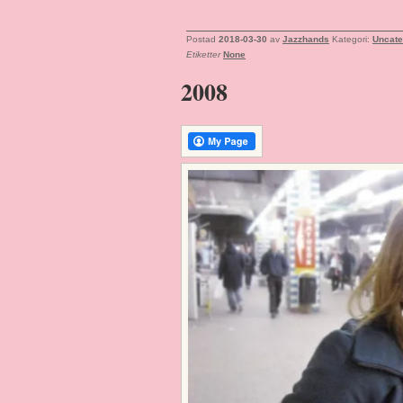
Postad
2018-03-30
av
Jazzhands
Kategori:
Uncate
Etiketter
None
2008