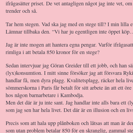
ifrågasätter priset. De vet antagligen något jag inte vet, om
trender och så.
Tar hem stegen. Vad ska jag med en stege till? I min lilla e
Lämnar tillbaka den. “Vi har ju egentligen inte öppet köp
Jag är inte mogen att hantera egna pengar. Varför ifrågasatt
rimliga i att betala 850 kronor för en stege?
Sedan intervjuar jag Göran Greider till ett jobb, och han s
(lyx)konsumtion. I mitt sinne försöker jag att försvara Ryk
handlar få, men dyra plagg. Kvalitetsplagg, räcker hela live
sömmerskorna i Paris får betalt för sitt arbete än att ett ör
hos någon barnarbetare i Kambodja.
Men det där är ju inte sant. Jag handlar inte alls bara ett (
som jag sen har hela livet. Det där är en illusion och en liv
Precis som att hala upp plånboken och låtsas att man är de
som utan problem betalar 850 för en skranglig, gammal st