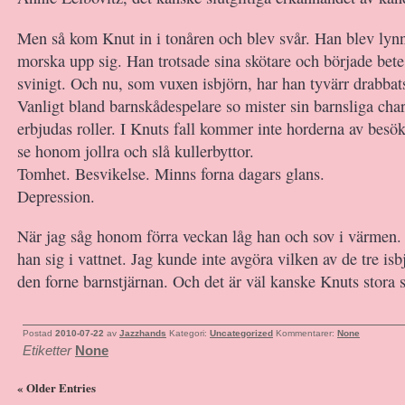
Men så kom Knut in i tonåren och blev svår. Han blev lynni
morska upp sig. Han trotsade sina skötare och började bete
svinigt. Och nu, som vuxen isbjörn, har han tyvärr drabbat
Vanligt bland barnskådespelare so mister sin barnsliga cha
erbjudas roller. I Knuts fall kommer inte horderna av besök
se honom jollra och slå kullerbyttor.
Tomhet. Besvikelse. Minns forna dagars glans.
Depression.
När jag såg honom förra veckan låg han och sov i värmen. 
han sig i vattnet. Jag kunde inte avgöra vilken av de tre is
den forne barnstjärnan. Och det är väl kanske Knuts stora 
Postad
2010-07-22
av
Jazzhands
Kategori:
Uncategorized
Kommentarer:
None
Etiketter
None
« Older Entries