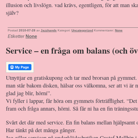
illusion och livslögn. vad krävs, egentligen, för att man sk
själv?
Postad
2010-07-28
av
Jazzhands
Kategori:
Uncategorized
Kommentarer:
None
Etiketter
None
Service – en fråga om balans (och öv
Utnyttjar en gratiskupong och tar med brorsan på gymmet
man står bakom disken, hälsar oss välkomna, ser att vi är 
glad jag blir, hörni”.
Vi fyller i lappar, får höra om gymmets förträfflighet. “De
fram och fråga annars, hörni. Så får ni ha en fin träningsst
Svårt det där med service. En fin balans mellan hjälpsamt
Har tänkt på det många gånger.
Jag gillar servicen på underklädesbutiken Gustaf Mellbin i