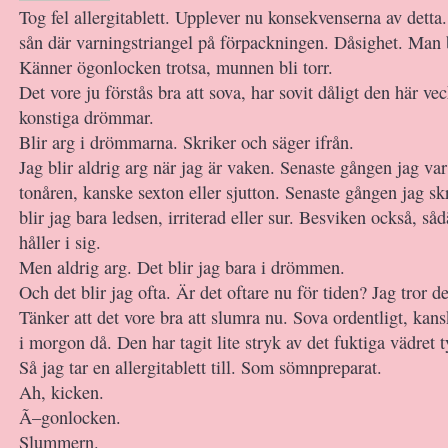
Tog fel allergitablett. Upplever nu konsekvenserna av detta.
sån där varningstriangel på förpackningen. Dåsighet. Man b
Känner ögonlocken trotsa, munnen bli torr.
Det vore ju förstås bra att sova, har sovit dåligt den här ve
konstiga drömmar.
Blir arg i drömmarna. Skriker och säger ifrån.
Jag blir aldrig arg när jag är vaken. Senaste gången jag var
tonåren, kanske sexton eller sjutton. Senaste gången jag s
blir jag bara ledsen, irriterad eller sur. Besviken också, såd
håller i sig.
Men aldrig arg. Det blir jag bara i drömmen.
Och det blir jag ofta. Är det oftare nu för tiden? Jag tror de
Tänker att det vore bra att slumra nu. Sova ordentligt, kans
i morgon då. Den har tagit lite stryk av det fuktiga vädret t
Så jag tar en allergitablett till. Som sömnpreparat.
Ah, kicken.
Ã–gonlocken.
Slummern.