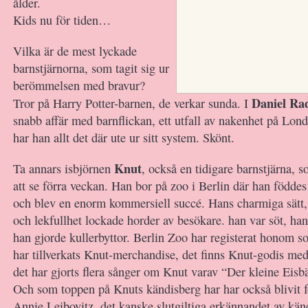
ålder.
Kids nu för tiden…
Vilka är de mest lyckade
barnstjärnorna, som tagit sig ur
berömmelsen med bravur?
Daniel Rad
Tror på Harry Potter-barnen, de verkar sunda. I
snabb affär med barnflickan, ett utfall av nakenhet på Lon
har han allt det där ute ur sitt system. Skönt.
Knut
Ta annars isbjörnen
, också en tidigare barnstjärna, 
att se förra veckan. Han bor på zoo i Berlin där han föddes
och blev en enorm kommersiell succé. Hans charmiga sätt,
och lekfullhet lockade horder av besökare. han var söt, han
han gjorde kullerbyttor. Berlin Zoo har registerat honom 
har tillverkats Knut-merchandise, det finns Knut-godis me
det har gjorts flera sånger om Knut varav “Der kleine Eisb
Och som toppen på Knuts kändisberg har har också blivit f
Annie Leibovitz, det kanske slutgiltiga erkännandet av kän