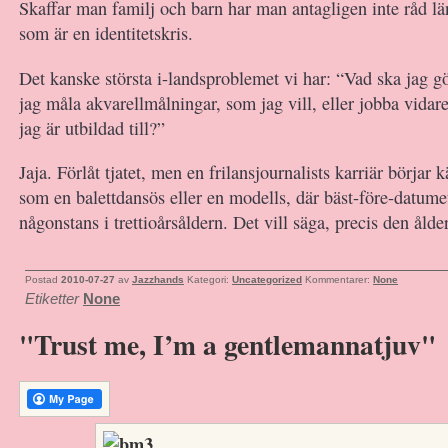
Skaffar man familj och barn har man antagligen inte råd l
som är en identitetskris.
Det kanske största i-landsproblemet vi har: “Vad ska jag gö
jag måla akvarellmålningar, som jag vill, eller jobba vida
jag är utbildad till?”
Jaja. Förlåt tjatet, men en frilansjournalists karriär börja
som en balettdansös eller en modells, där bäst-före-datumet 
någonstans i trettioårsåldern. Det vill säga, precis den ålder
Postad
2010-07-27
av
Jazzhands
Kategori:
Uncategorized
Kommentarer:
None
Etiketter
None
"Trust me, I’m a gentlemannatjuv"