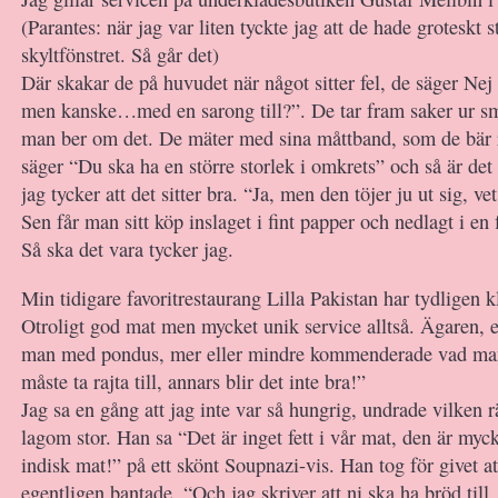
(Parantes: när jag var liten tyckte jag att de hade groteskt s
skyltfönstret. Så går det)
Där skakar de på huvudet när något sitter fel, de säger Nej 
men kanske…med en sarong till?”. De tar fram saker ur
man ber om det. De mäter med sina måttband, som de bär 
säger “Du ska ha en större storlek i omkrets” och så är de
jag tycker att det sitter bra. “Ja, men den töjer ju ut sig, ve
Sen får man sitt köp inslaget i fint papper och nedlagt i en 
Så ska det vara tycker jag.
Min tidigare favoritrestaurang Lilla Pakistan har tydligen 
Otroligt god mat men mycket unik service alltså. Ägaren, ell
man med pondus, mer eller mindre kommenderade vad man
måste ta rajta till, annars blir det inte bra!”
Jag sa en gång att jag inte var så hungrig, undrade vilken r
lagom stor. Han sa “Det är inget fett i vår mat, den är myc
indisk mat!” på ett skönt Soupnazi-vis. Han tog för givet at
egentligen bantade. “Och jag skriver att ni ska ha bröd till,