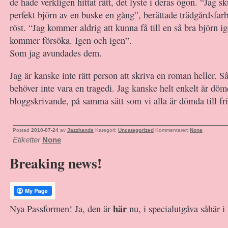
de hade verkligen hittat rätt, det lyste i deras ögon. “Jag s
perfekt björn av en buske en gång”, berättade trädgårdsfar
röst. “Jag kommer aldrig att kunna få till en så bra björn 
kommer försöka. Igen och igen”.
Som jag avundades dem.
Jag är kanske inte rätt person att skriva en roman heller. S
behöver inte vara en tragedi. Jag kanske helt enkelt är dömd
bloggskrivande, på samma sätt som vi alla är dömda till fri
Postad
2010-07-24
av
Jazzhands
Kategori:
Uncategorized
Kommentarer:
None
Etiketter
None
Breaking news!
här
Nya Passformen! Ja, den är
nu, i specialutgåva såhär i 