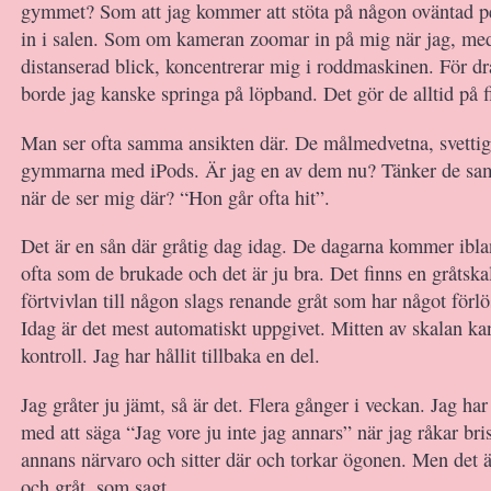
gymmet? Som att jag kommer att stöta på någon oväntad pe
in i salen. Som om kameran zoomar in på mig när jag, med
distanserad blick, koncentrerar mig i roddmaskinen. För dr
borde jag kanske springa på löpband. Det gör de alltid på f
Man ser ofta samma ansikten där. De målmedvetna, svettig
gymmarna med iPods. Är jag en av dem nu? Tänker de s
när de ser mig där? “Hon går ofta hit”.
Det är en sån där gråtig dag idag. De dagarna kommer ibla
ofta som de brukade och det är ju bra. Det finns en gråtska
förtvivlan till någon slags renande gråt som har något förlö
Idag är det mest automatiskt uppgivet. Mitten av skalan k
kontroll. Jag har hållit tillbaka en del.
Jag gråter ju jämt, så är det. Flera gånger i veckan. Jag ha
med att säga “Jag vore ju inte jag annars” när jag råkar bri
annans närvaro och sitter där och torkar ögonen. Men det ä
och gråt, som sagt.