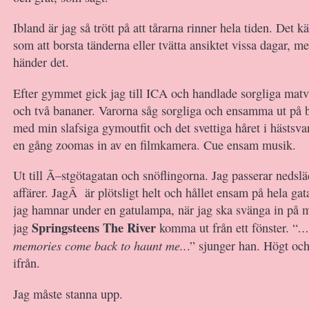
Ibland är jag så trött på att tårarna rinner hela tiden. Det k
som att borsta tänderna eller tvätta ansiktet vissa dagar, me
händer det.
Efter gymmet gick jag till ICA och handlade sorgliga ma
och två bananer. Varorna såg sorgliga och ensamma ut på 
med min slafsiga gymoutfit och det svettiga håret i hästsv
en gång zoomas in av en filmkamera. Cue ensam musik.
Ut till Ã–stgötagatan och snöflingorna. Jag passerar nedslä
affärer. JagÂ är plötsligt helt och hållet ensam på hela gata
jag hamnar under en gatulampa, när jag ska svänga in på 
Springsteens The River
…
jag
komma ut från ett fönster. “
memories come back to haunt me..
.” sjunger han. Högt och
ifrån.
Jag måste stanna upp.