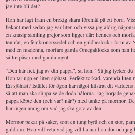
jag inte bli det?
Hon har lagt fram en brokig skara föremål på ett bord. Vis
bekant med sedan jag var liten och vissa jag aldrig någonsin
en knasig samling grejor som ligger där: hennes och morfars
tennfat, en femkronorssedel och en guldberlock i form av Ne
med en madonna, morfars gamla Omegaklocka som han fic
så tre påsar med gamla mynt.
“Den här fick jag av din pappa”, sa hon. “Så jag tycker du
Hon tar upp en liten sjöhäst. Perfekt torkad, varenda liten m
En sjöhäst? Istället för ögon har något klistrat dit världens
så att man ska slippa se de döda hålorna. Jag började gena
pappa köpte den (och var? när?) med tanke på mormor. Den 
har ingen aning om vad jag ska göra av den.
Mormor pekar på saker, som en tung byrå och en stor, pam
guldram. Hon vill veta vad jag vill ha när hon dör och jag b