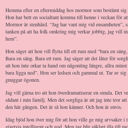
Hemma efter en eftermiddag hos mormor som bestämt sig fö
Hon har bett en socialtant komma till henne i veckan för at
Mormor är stenhård. “Jag har vant mig vid ensamheten”, s
tanken på att ha folk omkring mig verkar jobbig, jag vill inte 
hem”.
Hon säger att hon vill flytta till ett rum med “bara en säng
Bara en säng. Bara ett rum. Jag säger att det låter för sor
att hon inte orkar ta hand om någonting längre, allra minst s
bara ligga ned”. Hon ser ledsen och gammal ut. Tar av sig
gnuggar ögonen.
Jag vill gärna tro att hon överdramatiserar en smula. Det v
sådant i min familj. Men det sorgliga är att jag inte tror att
den här gången. Det är så hon känner. Och hon är envis.
Idag bjöd hon över mig för att hon ville ge mig arvsaker i 
givetvis intelligent och god. Men jag blir såklart illa till m