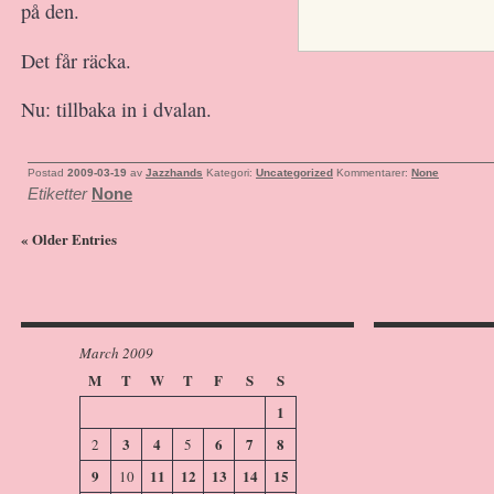
på den.
Det får räcka.
Nu: tillbaka in i dvalan.
Postad
2009-03-19
av
Jazzhands
Kategori:
Uncategorized
Kommentarer:
None
Etiketter
None
« Older Entries
March 2009
M
T
W
T
F
S
S
1
3
4
6
7
8
2
5
9
11
12
13
14
15
10