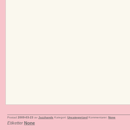
Postad
2009-03-23
av
Jazzhands
Kategori:
Uncategorized
Kommentarer:
None
Etiketter
None