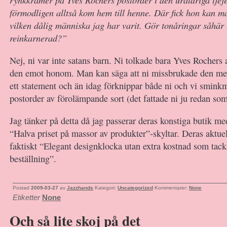
förmodligen alltså kom hem till henne. Där fick hon kan 
vilken dålig människa jag har varit. Gör tonåringar såhär 
reinkarnerad?”
Nej, ni var inte satans barn. Ni tolkade bara Yves Rochers 
den emot honom. Man kan säga att ni missbrukade den men 
ett statement och än idag förknippar både ni och vi smink
postorder av förolämpande sort (det fattade ni ju redan som
Jag tänker på detta då jag passerar deras konstiga butik me
“Halva priset på massor av produkter”-skyltar. Deras aktue
faktiskt “Elegant designklocka utan extra kostnad som tack
beställning”.
Postad
2009-03-27
av
Jazzhands
Kategori:
Uncategorized
Kommentarer:
None
Etiketter
None
Och så lite skoj på det