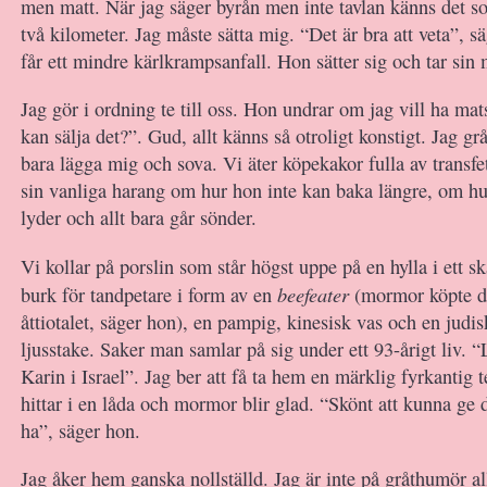
men matt. När jag säger byrån men inte tavlan känns det s
två kilometer. Jag måste sätta mig. “Det är bra att veta”, 
får ett mindre kärlkrampsanfall. Hon sätter sig och tar sin 
Jag gör i ordning te till oss. Hon undrar om jag vill ha ma
kan sälja det?”. Gud, allt känns så otroligt konstigt. Jag gråt
bara lägga mig och sova. Vi äter köpekakor fulla av transf
sin vanliga harang om hur hon inte kan baka längre, om hur
lyder och allt bara går sönder.
Vi kollar på porslin som står högst uppe på en hylla i ett s
beefeater
burk för tandpetare i form av en
(mormor köpte d
åttiotalet, säger hon), en pampig, kinesisk vas och en judi
ljusstake. Saker man samlar på sig under ett 93-årigt liv. 
Karin i Israel”. Jag ber att få ta hem en märklig fyrkantig 
hittar i en låda och mormor blir glad. “Skönt att kunna ge d
ha”, säger hon.
Jag åker hem ganska nollställd. Jag är inte på gråthumör al