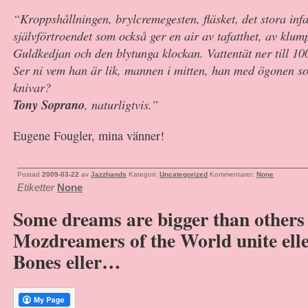
“Kroppshållningen, brylcremegesten, fläsket, det stora infa
självförtroendet som också ger en air av tafatthet, av klu
Guldkedjan och den blytunga klockan. Vattentät ner till 10
Ser ni vem han är lik, mannen i mitten, han med ögonen s
knivar?
Tony Soprano
, naturligtvis.”
Eugene Fougler, mina vänner!
Postad
2009-03-22
av
Jazzhands
Kategori:
Uncategorized
Kommentarer:
None
Etiketter
None
Some dreams are bigger than others 
Mozdreamers of the World unite ell
Bones eller…