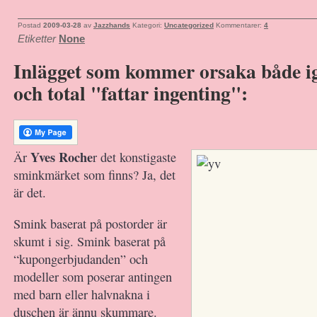
Postad
2009-03-28
av
Jazzhands
Kategori:
Uncategorized
Kommentarer:
4
Etiketter
None
Inlägget som kommer orsaka både i
och total "fattar ingenting":
Yves Roche
Är
r det konstigaste
sminkmärket som finns? Ja, det
är det.
Smink baserat på postorder är
skumt i sig. Smink baserat på
“kupongerbjudanden” och
modeller som poserar antingen
med barn eller halvnakna i
duschen är ännu skummare.