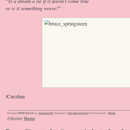
“Is a dream a lie if it doesn’t come true
or is it something worse?
”
/Caroline
Postad
2009-03-24
av
Jazzhands
Kategori:
Uncategorized
Kommentarer:
None
Etiketter
None