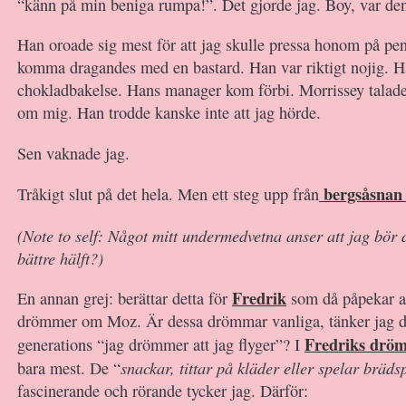
“känn på min beniga rumpa!”. Det gjorde jag. Boy, var de
Han oroade sig mest för att jag skulle pressa honom på pe
komma dragandes med en bastard. Han var riktigt nojig. H
chokladbakelse. Hans manager kom förbi. Morrissey talade
om mig. Han trodde kanske inte att jag hörde.
Sen vaknade jag.
bergsåsnan
Tråkigt slut på det hela. Men ett steg upp från
(Note to self: Något mitt undermedvetna anser att jag bör
bättre hälft?)
Fredrik
En annan grej: berättar detta för
som då påpekar at
drömmer om Moz. Är dessa drömmar vanliga, tänker jag d
Fredriks drö
generations “jag drömmer att jag flyger”? I
snackar, tittar på kläder eller spelar bräds
bara mest. De “
fascinerande och rörande tycker jag. Därför: