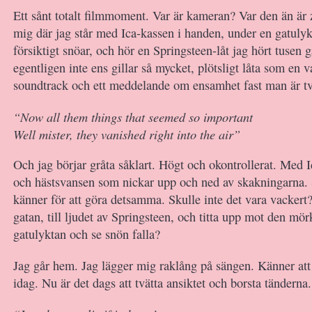
Ett sånt totalt filmmoment. Var är kameran? Var den än är
mig där jag står med Ica-kassen i handen, under en gatuly
försiktigt snöar, och hör en Springsteen-låt jag hört tusen 
egentligen inte ens gillar så mycket, plötsligt låta som en 
soundtrack och ett meddelande om ensamhet fast man är tv
“Now all them things that seemed so important
Well mister, they vanished right into the air”
Och jag börjar gråta såklart. Högt och okontrollerat. Med 
och hästsvansen som nickar upp och ned av skakningarna. 
känner för att göra detsamma. Skulle inte det vara vackert
gatan, till ljudet av Springsteen, och titta upp mot den mö
gatulyktan och se snön falla?
Jag går hem. Jag lägger mig raklång på sängen. Känner att j
idag. Nu är det dags att tvätta ansiktet och borsta tänderna.