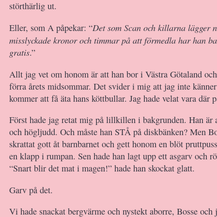
störthärlig ut.
Det som Scan och killarna lägger n
Eller, som A påpekar: “
misslyckade kronor och timmar på att förmedla har han bar
gratis
.”
Allt jag vet om honom är att han bor i Västra Götaland och 
förra årets midsommar. Det svider i mig att jag inte känne
kommer att få äta hans köttbullar. Jag hade velat vara där
Först hade jag retat mig på lillkillen i bakgrunden. Han är
och högljudd. Och måste han STÅ på diskbänken? Men Bo
skrattat gott åt barnbarnet och gett honom en blöt pruttpus
en klapp i rumpan. Sen hade han lagt upp ett asgarv och r
“Snart blir det mat i magen!” hade han skockat glatt.
Garv på det.
Vi hade snackat bergvärme och nystekt aborre, Bosse och