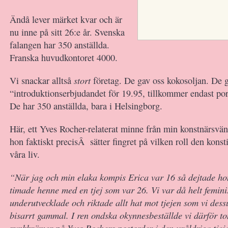
Ändå lever märket kvar och är
nu inne på sitt 26:e år. Svenska
falangen har 350 anställda.
Franska huvudkontoret 4000.
stort
Vi snackar alltså
företag. De gav oss kokosoljan. De
“introduktionserbjudandet för 19.95, tillkommer endast po
De har 350 anställda, bara i Helsingborg.
Här, ett Yves Rocher-relaterat minne från min konstnärsvän 
hon faktiskt precisÂ sätter fingret på vilken roll den konst
våra liv.
“När jag och min elaka kompis Erica var 16 så dejtade hon
timade henne med en tjej som var 26. Vi var då helt feminis
underutvecklade och riktade allt hat mot tjejen som vi dess
bisarrt gammal. I ren ondska okynnesbeställde vi därför to
rynkkrämer på Yves Rochers postorder i den uråldriga tje