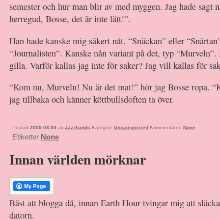
semester och hur man blir av med myggen. Jag hade sagt nåt
herregud, Bosse, det är inte lätt!”.
Han hade kanske mig säkert nåt. “Snäckan” eller “Snärtan”
“Journalisten”. Kanske nån variant på det, typ “Murveln”. 
gilla. Varför kallas jag inte för saker? Jag vill kallas för sak
“Kom nu, Murveln! Nu är det mat!” hör jag Bosse ropa. 
jag tillbaka och känner köttbullsdoften ta över.
Postad
2009-03-30
av
Jazzhands
Kategori:
Uncategorized
Kommentarer:
None
Etiketter
None
Innan världen mörknar
Bäst att blogga då, innan Earth Hour tvingar mig att släcka 
datorn.