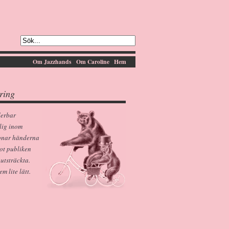
Om Jazzhands
Om Caroline
Hem
ring
derbar
lig inom
pnar händerna
ot publiken
 utsträckta.
 lite lätt.