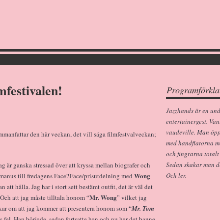
mfestivalen!
Programförkla
Jazzhands är en un
entertainergest. Van
vaudeville. Man öp
sammanfattar den här veckan, det vill säga filmfestvalveckan;
med handflatorna m
och fingrarna totalt
Sedan skakar man dem
jag är ganska stressad över att kryssa mellan biografer och
Wong
Och ler.
t manus till fredagens Face2Face/prisutdelning med
att hålla. Jag har i stort sett bestämt outfit, det är väl det
Mr. Wong
Och att jag måste tilltala honom “
” vilket jag
nkar om att jag kommer att presentera honom som “
Mr. Tom
 fel. Han började, sedan fortsatte han och nu har det banne