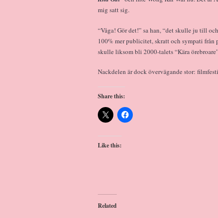
mig satt sig.
“Våga! Gör det!” sa han, “det skulle ju till o
100% mer publicitet, skratt och sympati från p
skulle liksom bli 2000-talets “Kära örebroare”.
Nackdelen är dock övervägande stor: filmfesti
Share this:
Like this:
Related