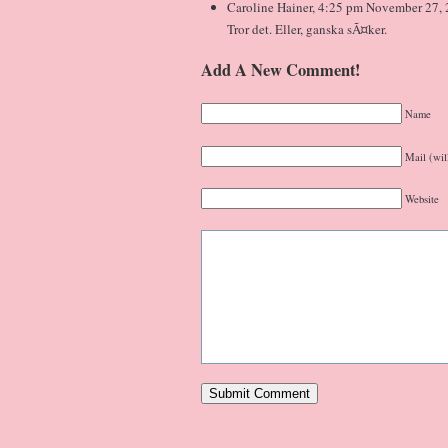
Caroline Hainer, 4:25 pm November 27, 
Tror det. Eller, ganska sÃ¤ker.
Add A New Comment!
Name
Mail (wil
Website