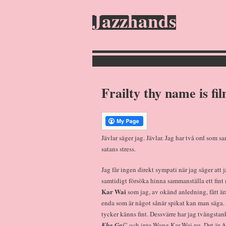
Jazzhands
Frailty thy name is fil
Jävlar säger jag. Jävlar. Jag har två ord som 
satans stress.
Jag får ingen direkt sympati när jag säger att 
samtidigt försöka hinna sammanställa ett fin
Kar Wai
som jag, av okänd anledning, fått äran 
enda som är något sånär spikat kan man säga. 
tycker känns fint. Dessvärre har jag tvångsta
Kha Gai
” och inte Wong Kar Wai nu. Det är As