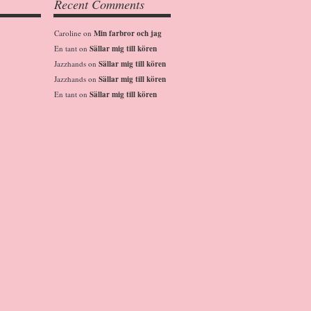
Recent Comments
Caroline
on
Min farbror och jag
En tant
on
Sällar mig till kören
Jazzhands
on
Sällar mig till kören
Jazzhands
on
Sällar mig till kören
En tant
on
Sällar mig till kören