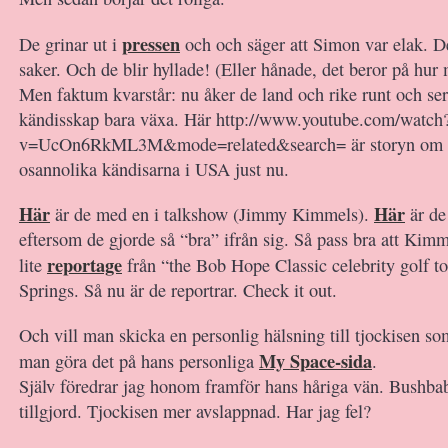
pressen
De grinar ut i
och och säger att Simon var elak. De
saker. Och de blir hyllade! (Eller hånade, det beror på hur 
Men faktum kvarstår: nu åker de land och rike runt och se
kändisskap bara växa. Här http://www.youtube.com/watch
v=UcOn6RkML3M&mode=related&search= är storyn om d
osannolika kändisarna i USA just nu.
Här
Här
är de med en i talkshow (Jimmy Kimmels).
är de
eftersom de gjorde så “bra” ifrån sig. Så pass bra att Kim
reportage
lite
från “the Bob Hope Classic celebrity golf t
Springs. Så nu är de reportrar. Check it out.
Och vill man skicka en personlig hälsning till tjockisen so
My Space-sida
man göra det på hans personliga
.
Själv föredrar jag honom framför hans håriga vän. Bushbab
tillgjord. Tjockisen mer avslappnad. Har jag fel?