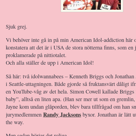
Sjuk grej.
Vi behöver inte gå in på min American Idol-addiction här 
konstatera att det är i USA de stora nötterna finns, som en
proklamerade på nittiotalet.
Och alla ställer de upp i American Idol!
Så här: två idolwannabees – Kenneth Briggs och Jonathan 
i Seattle-uttagningen. Både gjorde så fruktansvärt dåligt ifr
en YouTube-våg av det hela. Simon Cowell kallade Briggs 
baby”, alltså en liten apa. (Han ser mer ut som en gremlin
Jayne kom undan glåporden, blev bara tillfrågad om han s
Randy Jacksons
jurymedlemmen
byxor. Jonathan är lätt u
the way.
Men sedan börjar det roliga.