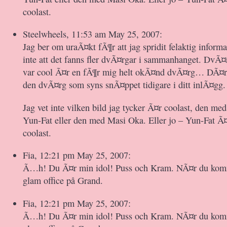
coolast.
Steelwheels, 11:53 am May 25, 2007:
Jag ber om uraÃ¤kt fÃ¶r att jag spridit felaktig informa
inte att det fanns fler dvÃ¤rgar i sammanhanget. DvÃ¤
var cool Ã¤r en fÃ¶r mig helt okÃ¤nd dvÃ¤rg… DÃ¤
den dvÃ¤rg som syns snÃ¤ppet tidigare i ditt inlÃ¤gg.
Jag vet inte vilken bild jag tycker Ã¤r coolast, den m
Yun-Fat eller den med Masi Oka. Eller jo – Yun-Fat Ã¤
coolast.
Fia, 12:21 pm May 25, 2007:
Ã…h! Du Ã¤r min idol! Puss och Kram. NÃ¤r du komm
glam office på Grand.
Fia, 12:21 pm May 25, 2007:
Ã…h! Du Ã¤r min idol! Puss och Kram. NÃ¤r du komm