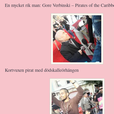
En mycket rik man: Gore Verbinski – Pirates of the Caribbe
Kortvuxen pirat med dödskalleörhängen