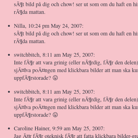
sÃ¶t bild på dig och chow! ser ut som om du haft en h
rÃ¶da mattan.
Nilla, 10:24 pm May 24, 2007:
sÃ¶t bild på dig och chow! ser ut som om du haft en h
rÃ¶da mattan.
switchbitch, 8:11 am May 25, 2007:
Inte fÃ¶r att vara grinig (eller nÃ¶rdig, fÃ¶r den delen
sjÃ¤lva poÃ¤ngen med klickbara bilder att man ska k
uppfÃ¶rstorade? 😛
switchbitch, 8:11 am May 25, 2007:
Inte fÃ¶r att vara grinig (eller nÃ¶rdig, fÃ¶r den delen
sjÃ¤lva poÃ¤ngen med klickbara bilder att man ska k
uppfÃ¶rstorade? 😛
Caroline Hainer, 9:59 am May 25, 2007:
Jag Ã¤r fÃ¶r oteknisk fÃ¶r att fatta klickbara bilder-gr