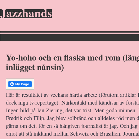
Jazzhands
Yo-hoho och en flaska med rom (län
inlägget nånsin)
Här är resultatet av veckans hårda arbete (förutom artiklar l
dock inga tv-reportage). Närkontakt med kändisar av första 
Ingen bild på Ian Ziering, det var trist. Men goda minnen. 
Fredrik och Filip. Jag blev solbränd och alldeles röd men d
gärna om det, för en så hängiven journalist är jag. Och jag 
emot att stå inklämd mellan Schweiz och Brasilien. Journalis