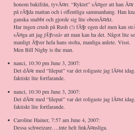
honom bakifrån, tyvÃ¤rr. “Ryktet” sÃ¤ger att han Ã¤r 
på rÃ¶da mattan och i offentliga sammanhang. Han kna
ganska snabbt och gjorde sig lite obemÃ¤rkt.
Har ingen crush på Rush (!) fÃ¶r egen del men kan strÃ
fÃ¶rstår
sÃ¤ga att jag
att man kan ha det. Något lite se
manligt Ã¶ver hela hans stolta, manliga anlete. Visst.
Men Bill Nighy is the man.
nanci, 10:30 pm June 3, 2007:
Det dÃ¤r med “lileput” var det roligaste jag lÃ¤st idag
faktiskt lite fortfarande.
nanci, 10:30 pm June 3, 2007:
Det dÃ¤r med “lileput” var det roligaste jag lÃ¤st idag
faktiskt lite fortfarande.
Caroline Hainer, 7:57 am June 4, 2007:
Dessa schweizare….inte helt finkÃ¤nsliga.