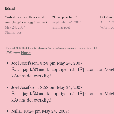
Related
Yo-hoho och en flaska med
“Disappear here”
Det stun
rom (längsta inlägget nånsin)
September 24, 2015
April 4, 
May 24, 2007
Similar post
With 1 c
Similar post
Postad
2007-05-24
av
Jazzhands
Kategori
Uncategorized
Kommentarer:
28
Etiketter
None
Joel Josefsson, 8:58 pm May 24, 2007:
Ã…h jag kÃ¤nner knappt igen nån fÃ¶rutom Jon Voi
kÃ¤nns det overkligt!
Joel Josefsson, 8:58 pm May 24, 2007:
Ã…h jag kÃ¤nner knappt igen nån fÃ¶rutom Jon Voi
kÃ¤nns det overkligt!
Nilla, 10:24 pm May 24, 2007: