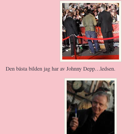
Den bästa bilden jag har av Johnny Depp…ledsen.