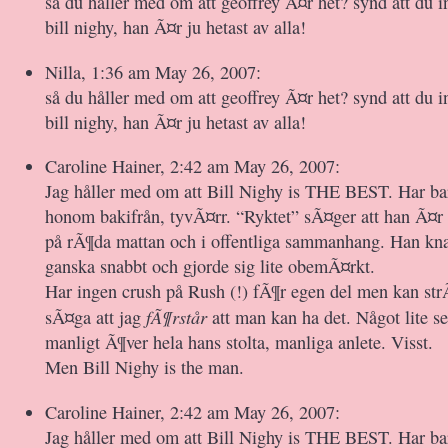
så du håller med om att geoffrey Ã¤r het? synd att du in
bill nighy, han Ã¤r ju hetast av alla!
Nilla, 1:36 am May 26, 2007:
så du håller med om att geoffrey Ã¤r het? synd att du in
bill nighy, han Ã¤r ju hetast av alla!
Caroline Hainer, 2:42 am May 26, 2007:
Jag håller med om att Bill Nighy is THE BEST. Har bar
honom bakifrån, tyvÃ¤rr. “Ryktet” sÃ¤ger att han Ã¤r 
på rÃ¶da mattan och i offentliga sammanhang. Han kna
ganska snabbt och gjorde sig lite obemÃ¤rkt.
Har ingen crush på Rush (!) fÃ¶r egen del men kan strÃ
fÃ¶rstår
sÃ¤ga att jag
att man kan ha det. Något lite se
manligt Ã¶ver hela hans stolta, manliga anlete. Visst.
Men Bill Nighy is the man.
Caroline Hainer, 2:42 am May 26, 2007:
Jag håller med om att Bill Nighy is THE BEST. Har bar