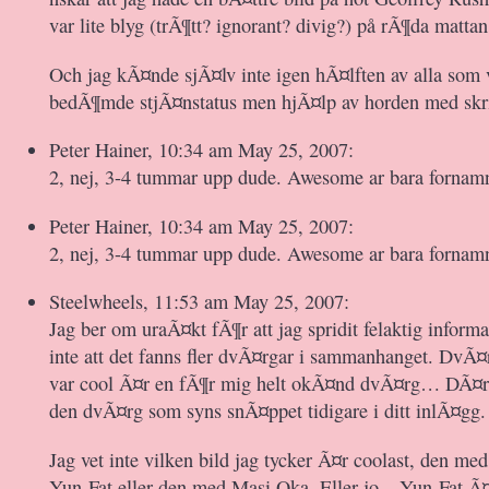
var lite blyg (trÃ¶tt? ignorant? divig?) på rÃ¶da mattan
Och jag kÃ¤nde sjÃ¤lv inte igen hÃ¤lften av alla som
bedÃ¶mde stjÃ¤nstatus men hjÃ¤lp av horden med skri
Peter Hainer, 10:34 am May 25, 2007:
2, nej, 3-4 tummar upp dude. Awesome ar bara fornamn
Peter Hainer, 10:34 am May 25, 2007:
2, nej, 3-4 tummar upp dude. Awesome ar bara fornamn
Steelwheels, 11:53 am May 25, 2007:
Jag ber om uraÃ¤kt fÃ¶r att jag spridit felaktig informa
inte att det fanns fler dvÃ¤rgar i sammanhanget. DvÃ¤
var cool Ã¤r en fÃ¶r mig helt okÃ¤nd dvÃ¤rg… DÃ¤
den dvÃ¤rg som syns snÃ¤ppet tidigare i ditt inlÃ¤gg.
Jag vet inte vilken bild jag tycker Ã¤r coolast, den m
Yun-Fat eller den med Masi Oka. Eller jo – Yun-Fat Ã¤