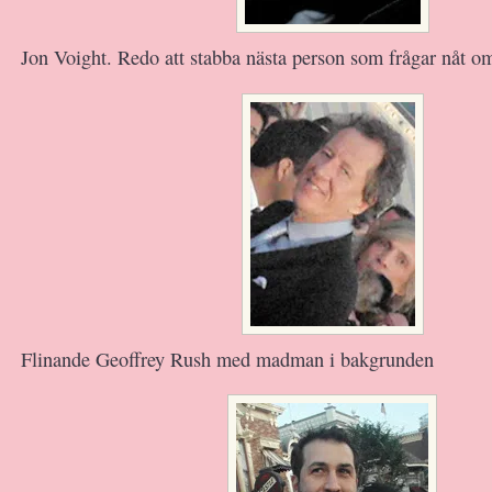
Jon Voight. Redo att stabba nästa person som frågar nåt o
Flinande Geoffrey Rush med madman i bakgrunden