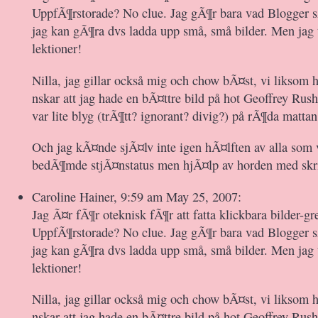
UppfÃ¶rstorade? No clue. Jag gÃ¶r bara vad Blogger s
jag kan gÃ¶ra dvs ladda upp små, små bilder. Men jag
lektioner!
Nilla, jag gillar också mig och chow bÃ¤st, vi liksom 
nskar att jag hade en bÃ¤ttre bild på hot Geoffrey Rus
var lite blyg (trÃ¶tt? ignorant? divig?) på rÃ¶da mattan
Och jag kÃ¤nde sjÃ¤lv inte igen hÃ¤lften av alla som
bedÃ¶mde stjÃ¤nstatus men hjÃ¤lp av horden med skri
Caroline Hainer, 9:59 am May 25, 2007:
Jag Ã¤r fÃ¶r oteknisk fÃ¶r att fatta klickbara bilder-gr
UppfÃ¶rstorade? No clue. Jag gÃ¶r bara vad Blogger s
jag kan gÃ¶ra dvs ladda upp små, små bilder. Men jag
lektioner!
Nilla, jag gillar också mig och chow bÃ¤st, vi liksom 
nskar att jag hade en bÃ¤ttre bild på hot Geoffrey Rus