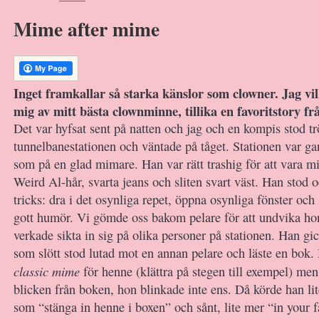
Mime after mime
Inget framkallar så starka känslor som clowner. Jag vi
mig av mitt bästa clownminne, tillika en favoritstory f
Det var hyfsat sent på natten och jag och en kompis stod tr
tunnelbanestationen och väntade på tåget. Stationen var g
som på en glad mimare. Han var rätt trashig för att vara m
Weird Al-hår, svarta jeans och sliten svart väst. Han stod 
tricks: dra i det osynliga repet, öppna osynliga fönster och
gott humör. Vi gömde oss bakom pelare för att undvika h
verkade sikta in sig på olika personer på stationen. Han gick
som slött stod lutad mot en annan pelare och läste en bok. 
classic mime
för henne (klättra på stegen till exempel) men
blicken från boken, hon blinkade inte ens. Då körde han lit
som “stänga in henne i boxen” och sånt, lite mer “in your