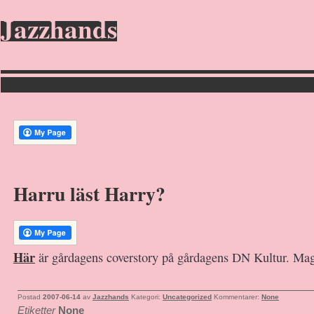
Jazzhands
Harru läst Harry?
Här
är gårdagens coverstory på gårdagens DN Kultur. Magi
Postad
2007-06-14
av
Jazzhands
Kategori:
Uncategorized
Kommentarer:
None
Etiketter
None