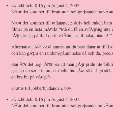
switchbitch, 8:16 pm August 4, 2007:
NÃ¤r det kommer till brun-utan-sol-grejsandet: anvÃ¤n
NÃ¤r det kommer till utlånandet: skriv helt enkelt bar
filmer på en lista mÃ¤rkt “Må du få en avfÃ¶ring inte 
fÃ¶rstår sig på ifall du inte lÃ¤mnar tillbaka, biatch!!”
Alternativet Ã¤r vÃ¤l annars att du bara lånar ut till l
och kan gÃ¶ra en random-påminnelse då och då, precis
Sen Ã¤r det nog rÃ¤tt bra att man gÃ¶r pride lite folkl
går ut och ser att homosexuella inte Ã¤r så farliga så 
en bra bit på vÃ¤g(?)
Grattis till jobberbjudanden, btw!
switchbitch, 8:16 pm August 4, 2007:
NÃ¤r det kommer till brun-utan-sol-grejsandet: anvÃ¤n