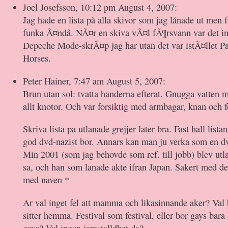
Joel Josefsson, 10:12 pm August 4, 2007:
Jag hade en lista på alla skivor som jag lånade ut men fi
funka Ã¤ndå. NÃ¤r en skiva vÃ¤l fÃ¶rsvann var det in
Depeche Mode-skrÃ¤p jag har utan det var istÃ¤llet Pa
Horses.
Peter Hainer, 7:47 am August 5, 2007:
Brun utan sol: tvatta handerna efterat. Gnugga vatten m
allt knotor. Och var forsiktig med armbagar, knan och fo
Skriva lista pa utlanade grejjer later bra. Fast hall list
god dvd-nazist bor. Annars kan man ju verka som en dv
Min 2001 (som jag behovde som ref. till jobb) blev utlan
sa, och han som lanade akte ifran Japan. Sakert med den
med naven *
Ar val inget fel att mamma och likasinnande aker? Val b
sitter hemma. Festival som festival, eller bor gays bar
gays? Val ingen jamstalldhet da?