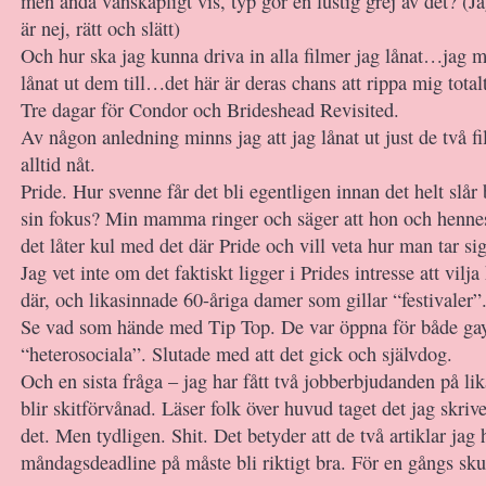
men ändå vänskapligt vis, typ gör en lustig grej av det? (Ja
är nej, rätt och slätt)
Och hur ska jag kunna driva in alla filmer jag lånat…jag m
lånat ut dem till…det här är deras chans att rippa mig tota
Tre dagar för Condor och Brideshead Revisited.
Av någon anledning minns jag att jag lånat ut just de två f
alltid nåt.
Pride. Hur svenne får det bli egentligen innan det helt slår
sin fokus? Min mamma ringer och säger att hon och hennes
det låter kul med det där Pride och vill veta hur man tar sig 
Jag vet inte om det faktiskt ligger i Prides intresse att vi
där, och likasinnade 60-åriga damer som gillar “festivaler”. 
Se vad som hände med Tip Top. De var öppna för både ga
“heterosociala”. Slutade med att det gick och självdog.
Och en sista fråga – jag har fått två jobberbjudanden på li
blir skitförvånad. Läser folk över huvud taget det jag skriv
det. Men tydligen. Shit. Det betyder att de två artiklar jag 
måndagsdeadline på måste bli riktigt bra. För en gångs sku