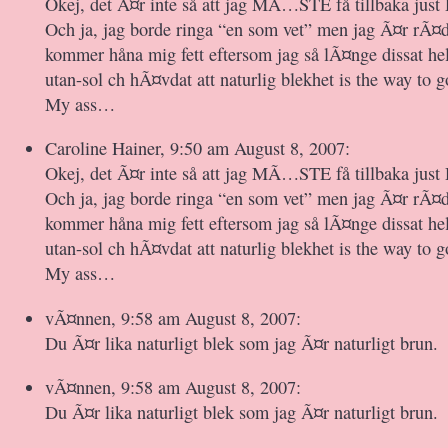
Okej, det Ã¤r inte så att jag MÃ…STE få tillbaka jus
Och ja, jag borde ringa “en som vet” men jag Ã¤r rÃ¤d
kommer håna mig fett eftersom jag så lÃ¤nge dissat h
utan-sol ch hÃ¤vdat att naturlig blekhet is the way to g
My ass…
Caroline Hainer, 9:50 am August 8, 2007:
Okej, det Ã¤r inte så att jag MÃ…STE få tillbaka jus
Och ja, jag borde ringa “en som vet” men jag Ã¤r rÃ¤d
kommer håna mig fett eftersom jag så lÃ¤nge dissat h
utan-sol ch hÃ¤vdat att naturlig blekhet is the way to g
My ass…
vÃ¤nnen, 9:58 am August 8, 2007:
Du Ã¤r lika naturligt blek som jag Ã¤r naturligt brun.
vÃ¤nnen, 9:58 am August 8, 2007:
Du Ã¤r lika naturligt blek som jag Ã¤r naturligt brun.