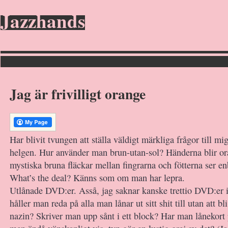
Jazzhands
Jag är frivilligt orange
Har blivit tvungen att ställa väldigt märkliga frågor till mi
helgen. Hur använder man brun-utan-sol? Händerna blir o
mystiska bruna fläckar mellan fingrarna och fötterna ser en
What’s the deal? Känns som om man har lepra.
Utlånade DVD:er. Asså, jag saknar kanske trettio DVD:er 
håller man reda på alla man lånar ut sitt shit till utan att b
nazin? Skriver man upp sånt i ett block? Har man lånekort 