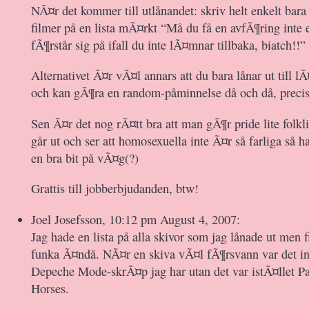
NÃ¤r det kommer till utlånandet: skriv helt enkelt bar
filmer på en lista mÃ¤rkt “Må du få en avfÃ¶ring inte 
fÃ¶rstår sig på ifall du inte lÃ¤mnar tillbaka, biatch!!”
Alternativet Ã¤r vÃ¤l annars att du bara lånar ut till l
och kan gÃ¶ra en random-påminnelse då och då, precis
Sen Ã¤r det nog rÃ¤tt bra att man gÃ¶r pride lite folkl
går ut och ser att homosexuella inte Ã¤r så farliga så 
en bra bit på vÃ¤g(?)
Grattis till jobberbjudanden, btw!
Joel Josefsson, 10:12 pm August 4, 2007:
Jag hade en lista på alla skivor som jag lånade ut men fi
funka Ã¤ndå. NÃ¤r en skiva vÃ¤l fÃ¶rsvann var det in
Depeche Mode-skrÃ¤p jag har utan det var istÃ¤llet Pa
Horses.