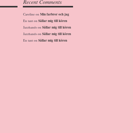
Recent Comments
Caroline
on
Min farbror och jag
En tant
on
Sällar mig till kören
Jazzhands
on
Sällar mig till kören
Jazzhands
on
Sällar mig till kören
En tant
on
Sällar mig till kören