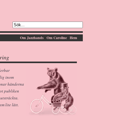
Om Jazzhands
Om Caroline
Hem
ring
derbar
lig inom
pnar händerna
ot publiken
 utsträckta.
 lite lätt.