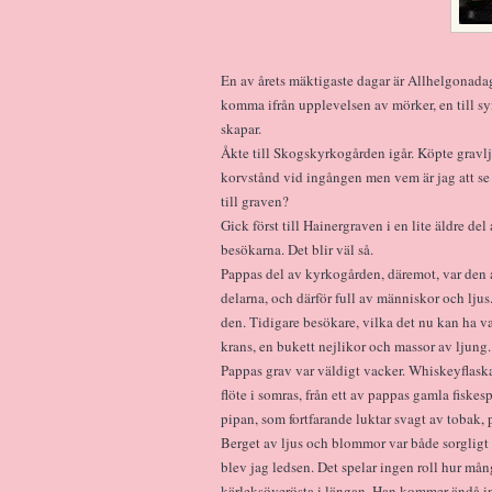
En av årets mäktigaste dagar är Allhelgonadag
komma ifrån upplevelsen av mörker, en till sy
skapar.
Åkte till Skogskyrkogården igår. Köpte gravlju
korvstånd vid ingången men vem är jag att se
till graven?
Gick först till Hainergraven i en lite äldre de
besökarna. Det blir väl så.
Pappas del av kyrkogården, däremot, var den all
delarna, och därför full av människor och ljus
den. Tidigare besökare, vilka det nu kan ha va
krans, en bukett nejlikor och massor av ljung
Pappas grav var väldigt vacker. Whiskeyflaska
flöte i somras, från ett av pappas gamla fiske
pipan, som fortfarande luktar svagt av tobak,
Berget av ljus och blommor var både sorgligt 
blev jag ledsen. Det spelar ingen roll hur mån
kärleksöverösta i längan. Han kommer ändå inte