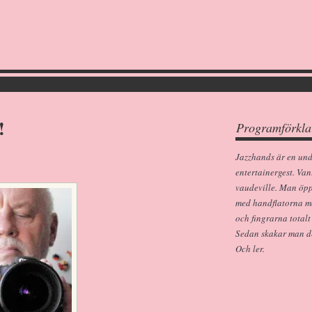
!
Programförkla
Jazzhands är en un
entertainergest. Van
vaudeville. Man öp
med handflatorna m
och fingrarna totalt
Sedan skakar man dem
Och ler.