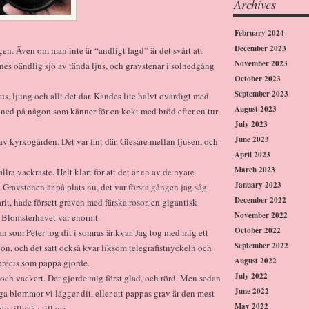
Archives
February 2024
December 2023
en. Även om man inte är “andligt lagd” är det svårt att
November 2023
nes oändlig sjö av tända ljus, och gravstenar i solnedgång
October 2023
September 2023
s, ljung och allt det där. Kändes lite halvt ovärdigt med
August 2023
 ned på någon som känner för en kokt med bröd efter en tur
July 2023
June 2023
l av kyrkogården. Det var fint där. Glesare mellan ljusen, och
April 2023
March 2023
ra vackraste. Helt klart för att det är en av de nyare
January 2023
. Gravstenen är på plats nu, det var första gången jag såg
December 2022
rit, hade försett graven med färska rosor, en gigantisk
November 2022
. Blomsterhavet var enormt.
October 2022
n som Peter tog dit i somras är kvar. Jag tog med mig ett
September 2022
spön, och det satt också kvar liksom telegrafistnyckeln och
August 2022
 precis som pappa gjorde.
July 2022
och vackert. Det gjorde mig först glad, och rörd. Men sedan
June 2022
ga blommor vi lägger dit, eller att pappas grav är den mest
May 2022
 tillbaka till oss.