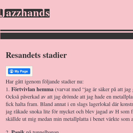
Jazzhands
Resandets stadier
Har gått igenom följande stadier nu:
Förtvivlan hemma
1.
(varvat med “jag är säker på att jag 
Också påverkad av att jag drömde att jag hade en metallplat
fick halta fram. Bland annat i en slags lagerlokal där konstn
jag råkade snoka lite för mycket och blev jagad av H som f
skällde ut mig medan min metallplatta i benet värkte som a
Panik
2.
på tunnelbanan.