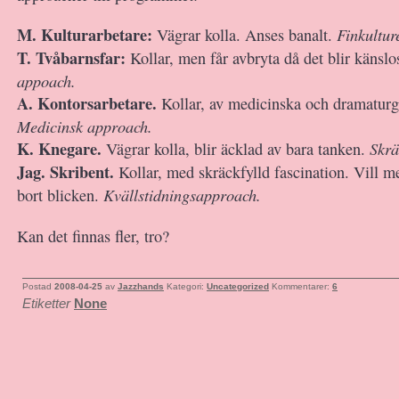
M. Kulturarbetare:
Finkultur
Vägrar kolla. Anses banalt.
T. Tvåbarnsfar:
Kollar, men får avbryta då det blir känsl
appoach.
A. Kontorsarbetare.
Kollar, av medicinska och dramaturg
Medicinsk approach.
K. Knegare.
Skrä
Vägrar kolla, blir äcklad av bara tanken.
Jag. Skribent.
Kollar, med skräckfylld fascination. Vill m
Kvällstidningsapproach.
bort blicken.
Kan det finnas fler, tro?
Postad
2008-04-25
av
Jazzhands
Kategori:
Uncategorized
Kommentarer:
6
Etiketter
None