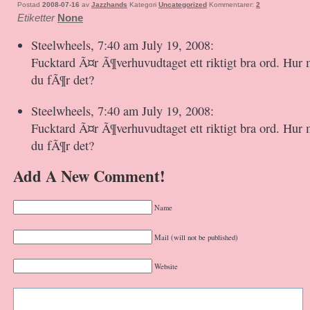
Postad
2008-07-16
av
Jazzhands
Kategori
Uncategorized
Kommentarer:
2
Etiketter
None
Steelwheels, 7:40 am July 19, 2008:
Fucktard Ã¤r Ã¶verhuvudtaget ett riktigt bra ord. Hu
du fÃ¶r det?
Steelwheels, 7:40 am July 19, 2008:
Fucktard Ã¤r Ã¶verhuvudtaget ett riktigt bra ord. Hu
du fÃ¶r det?
Add A New Comment!
Name
Mail (will not be published)
Website