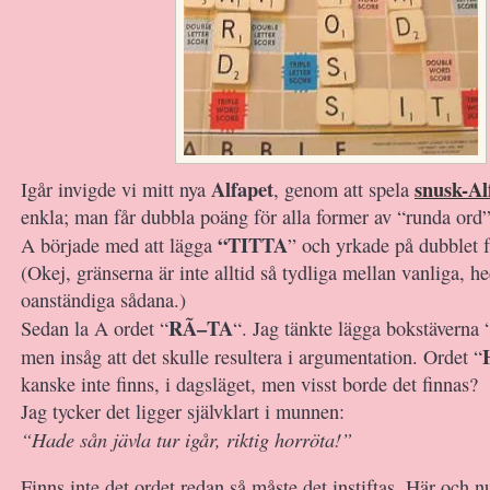
Alfapet
snusk-Al
Igår invigde vi mitt nya
, genom att spela
enkla; man får dubbla poäng för alla former av “runda ord” o
“TITTA
A började med att lägga
” och yrkade på dubblet f
(Okej, gränserna är inte alltid så tydliga mellan vanliga, h
oanständiga sådana.)
RÃ–TA
Sedan la A ordet “
“. Jag tänkte lägga bokstäverna 
men insåg att det skulle resultera i argumentation. Ordet “
kanske inte finns, i dagsläget, men visst borde det finnas?
Jag tycker det ligger självklart i munnen:
“Hade sån jävla tur igår, riktig horröta!”
Finns inte det ordet redan så måste det instiftas. Här och n