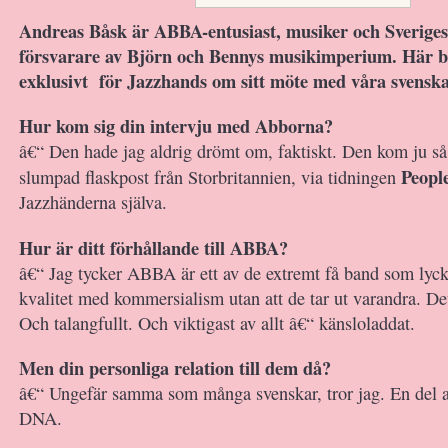
Andreas Båsk är ABBA-entusiast, musiker och Sveriges
försvarare av Björn och Bennys musikimperium. Här b
exklusivt
för Jazzhands om sitt möte med våra svenska
Hur kom sig din intervju med Abborna?
â€“ Den hade jag aldrig drömt om, faktiskt. Den kom ju så
Peopl
slumpad flaskpost från Storbritannien, via tidningen
Jazzhänderna själva.
Hur är ditt förhållande till ABBA?
â€“ Jag tycker ABBA är ett av de extremt få band som lyc
kvalitet med kommersialism utan att de tar ut varandra. Det
Och talangfullt. Och viktigast av allt â€“ känsloladdat.
Men din personliga relation till dem då?
â€“ Ungefär samma som många svenskar, tror jag. En del av
DNA.