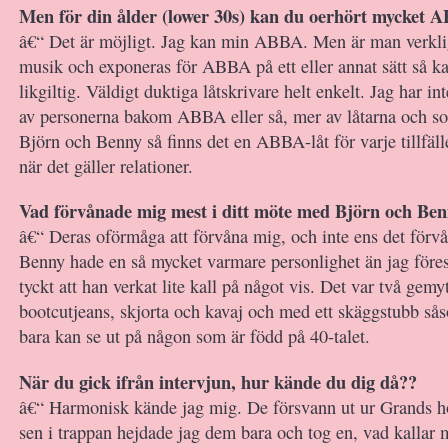
Men för din ålder (lower 30s) kan du oerhört mycket 
â€“ Det är möjligt. Jag kan min ABBA. Men är man verklig
musik och exponeras för ABBA på ett eller annat sätt så k
likgiltig. Väldigt duktiga låtskrivare helt enkelt. Jag har int
av personerna bakom ABBA eller så, mer av låtarna och som
Björn och Benny så finns det en ABBA-låt för varje tillfälle 
när det gäller relationer.
Vad förvånade mig mest i ditt möte med Björn och Be
â€“ Deras oförmåga att förvåna mig, och inte ens det förv
Benny hade en så mycket varmare personlighet än jag förest
tyckt att han verkat lite kall på något vis. Det var två gemy
bootcutjeans, skjorta och kavaj och med ett skäggstubb s
bara kan se ut på någon som är född på 40-talet.
När du gick ifrån intervjun, hur kände du dig då??
â€“ Harmonisk kände jag mig. De försvann ut ur Grands ho
sen i trappan hejdade jag dem bara och tog en, vad kallar