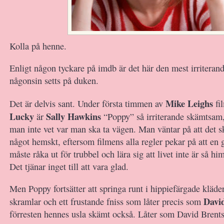
Kolla på henne.
Enligt någon tyckare på imdb är det här den mest irriterand
någonsin setts på duken.
Mike Leighs
Det är delvis sant. Under första timmen av
fi
Lucky
Sally Hawkins
är
“Poppy” så irriterande skämtsam,
man inte vet var man ska ta vägen. Man väntar på att det 
något hemskt, eftersom filmens alla regler pekar på att en
måste råka ut för trubbel och lära sig att livet inte är så him
Det tjänar inget till att vara glad.
Men Poppy fortsätter att springa runt i hippiefärgade kläd
Davi
skramlar och ett frustande fniss som låter precis som
förresten hennes usla skämt också. Låter som David Brents