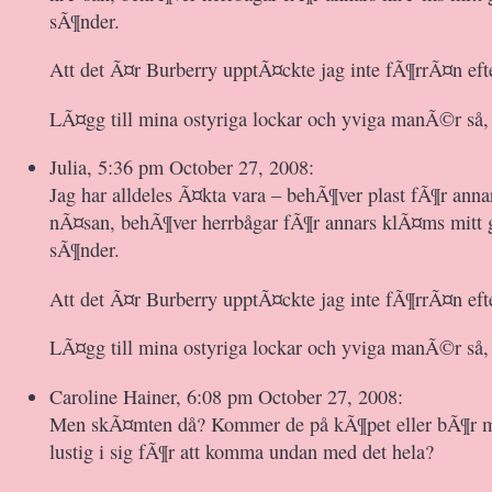
sÃ¶nder.
Att det Ã¤r Burberry upptÃ¤ckte jag inte fÃ¶rrÃ¤n efte
LÃ¤gg till mina ostyriga lockar och yviga manÃ©r så
Julia, 5:36 pm October 27, 2008:
Jag har alldeles Ã¤kta vara – behÃ¶ver plast fÃ¶r annar
nÃ¤san, behÃ¶ver herrbågar fÃ¶r annars klÃ¤ms mitt 
sÃ¶nder.
Att det Ã¤r Burberry upptÃ¤ckte jag inte fÃ¶rrÃ¤n efte
LÃ¤gg till mina ostyriga lockar och yviga manÃ©r så
Caroline Hainer, 6:08 pm October 27, 2008:
Men skÃ¤mten då? Kommer de på kÃ¶pet eller bÃ¶r m
lustig i sig fÃ¶r att komma undan med det hela?