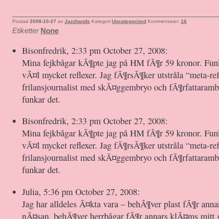
Postad
2008-10-27
av
Jazzhands
Kategori
Uncategorized
Kommentarer:
16
Etiketter
None
Bisonfredrik, 2:33 pm October 27, 2008:
Mina fejkbågar kÃ¶pte jag på HM fÃ¶r 59 kronor. Funk
vÃ¤l mycket reflexer. Jag fÃ¶rsÃ¶ker utstråla “meta-re
frilansjournalist med skÃ¤ggembryo och fÃ¶rfattarambi
funkar det.
Bisonfredrik, 2:33 pm October 27, 2008:
Mina fejkbågar kÃ¶pte jag på HM fÃ¶r 59 kronor. Funk
vÃ¤l mycket reflexer. Jag fÃ¶rsÃ¶ker utstråla “meta-re
frilansjournalist med skÃ¤ggembryo och fÃ¶rfattarambi
funkar det.
Julia, 5:36 pm October 27, 2008:
Jag har alldeles Ã¤kta vara – behÃ¶ver plast fÃ¶r annar
nÃ¤san, behÃ¶ver herrbågar fÃ¶r annars klÃ¤ms mitt 