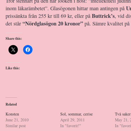
Tror stenhårt på den här looken i höst: “intellektuell judin
Ur
inom läkarämbetet”. Glasögonen hittar man antingen på
Buttrick’s
prissänkta från 255 kr till 69 kr, eller på
, vid d
“Nördglasögon 20 kronor”
det står
på. Sämre kvalitet på
Share this:
Like this:
Related
Konsten
Sol, sommar, cerise
Två sake
June 21, 2010
April 29, 2011
May 21, 
Similar post
In "favorit!"
In "favori