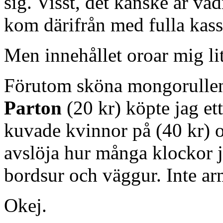
sig. Visst, det kanske är vä
kom därifrån med fulla kassa
Men innehållet oroar mig lit
Förutom sköna mongorull
Parton
(20 kr) köpte jag e
kuvade kvinnor på (40 kr) 
avslöja hur många klockor 
bordsur och väggur. Inte a
Okej.