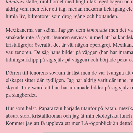
fabulous
ställe, runt hörnet med högt i tak, eget bageri och
aldrig vem men efter ett tag, medan mexarna fick igång elen
himla liv, bilmotorer som drog igång och hojtanden.
lemonade
Mexikanerna var sköna. Jag gav dem
men det va
smakade inte så gott. Tenoren envisas ju med att ha kandel
kristallgrejor överallt, det är väl någon operagrej. Mexika
var, tenoren. De såg hans bilder på väggen (han har inrama
tidningsurklipp på sig själv på väggen) och började peka o
Dörren till tenorens sovrum är låst men de var tvungna att
elskåpet sitter där, tydligen. Jag har aldrig varit där inne, n
skymt. Lite weird att han har inramade bilder på sig själv 
på sängbordet.
Hur som helst. Paparazzin härjade utanför på gatan, mexik
absurt stora kristallkronan och jag åt min ekologiska lunc
Kommer jag att få uppleva ett mer LA-ögonblick än detta?