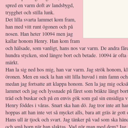
spred en varm doft av landsbygd,
trygghet och stilla lunk.
Det lilla svarta lammet kom fram,
han med vitt runt ögonen och på
nosen. Han heter 10094 men jag
kallar honom Henry. Han kom fram
och hälsade, som vanligt, hans nos var varm. De andra få
hundra stycken, stod längre bort och betade. 10094 är ofta
märkt.
Han la sig ned hos mig, han var varm. Jag strök honom, 
öronen. Men en suck la han sitt lilla huvud i min famn och
medan jag fortsatte att klappa honom. Sen la jag mig också 
lammet och jag och lyssnade på fåret som bräkte långt bort
träd och buskar och på en envis gök som gal sin ensidiga v
Henry föddes i våras. Snart ska han dö. Jag tror inte att ha
hoppas att han inte vet så mycket alls, bara att gräs är gott
Hans ull är tjock och svart. Jag tänker på vad som ska hä
och små horn när han slaktas. Vad gör man med dem? Jag t