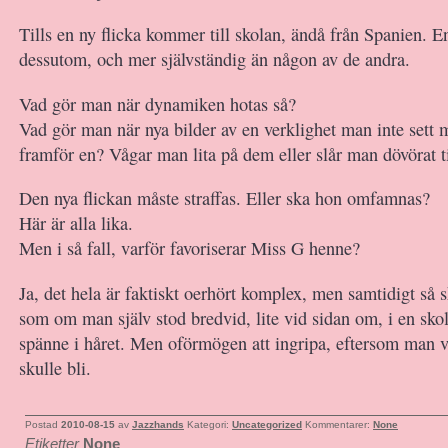
Tills en ny flicka kommer till skolan, ändå från Spanien. E
dessutom, och mer självständig än någon av de andra.
Vad gör man när dynamiken hotas så?
Vad gör man när nya bilder av en verklighet man inte sett 
framför en? Vågar man lita på dem eller slår man dövörat ti
Den nya flickan måste straffas. Eller ska hon omfamnas?
Här är alla lika.
Men i så fall, varför favoriserar Miss G henne?
Ja, det hela är faktiskt oerhört komplex, men samtidigt så sk
som om man själv stod bredvid, lite vid sidan om, i en sk
spänne i håret. Men oförmögen att ingripa, eftersom man v
skulle bli.
Postad
2010-08-15
av
Jazzhands
Kategori:
Uncategorized
Kommentarer:
None
Etiketter
None