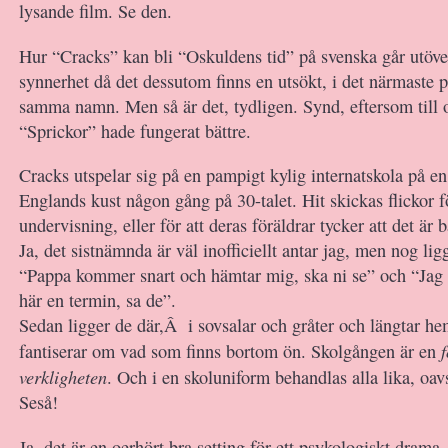
lysande film. Se den.
Hur “Cracks” kan bli “Oskuldens tid” på svenska går utöver
synnerhet då det dessutom finns en utsökt, i det närmaste p
samma namn. Men så är det, tydligen. Synd, eftersom till
“Sprickor” hade fungerat bättre.
Cracks utspelar sig på en pampigt kylig internatskola på en
Englands kust någon gång på 30-talet. Hit skickas flickor fö
undervisning, eller för att deras föräldrar tycker att det är b
Ja, det sistnämnda är väl inofficiellt antar jag, men nog ligg
“Pappa kommer snart och hämtar mig, ska ni se” och “Jag 
här en termin, sa de”.
Sedan ligger de där,Â i sovsalar och gråter och längtar he
fantiserar om vad som finns bortom ön. Skolgången är en
verkligheten
. Och i en skoluniform behandlas alla lika, oav
Seså!
Ja, det är en oerhört bra setting för ett psykologiskt drama.