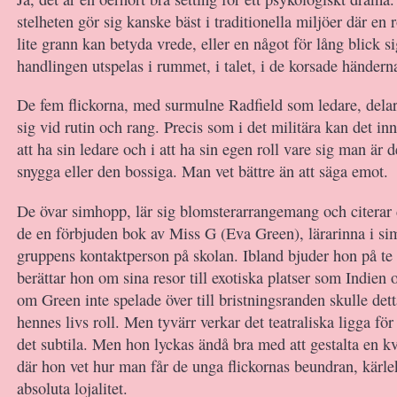
stelheten gör sig kanske bäst i traditionella miljöer där en 
lite grann kan betyda vrede, eller en något för lång blick s
handlingen utspelas i rummet, i talet, i de korsade händerna
De fem flickorna, med surmulne Radfield som ledare, dela
sig vid rutin och rang. Precis som i det militära kan det in
att ha sin ledare och i att ha sin egen roll vare sig man är
snygga eller den bossiga. Man vet bättre än att säga emot.
De övar simhopp, lär sig blomsterarrangemang och citerar d
de en förbjuden bok av Miss G (Eva Green), lärarinna i s
gruppens kontaktperson på skolan. Ibland bjuder hon på te 
berättar hon om sina resor till exotiska platser som Indien
om Green inte spelade över till bristningsranden skulle det
hennes livs roll. Men tyvärr verkar det teatraliska ligga fö
det subtila. Men hon lyckas ändå bra med att gestalta en kv
där hon vet hur man får de unga flickornas beundran, kärle
absoluta lojalitet.