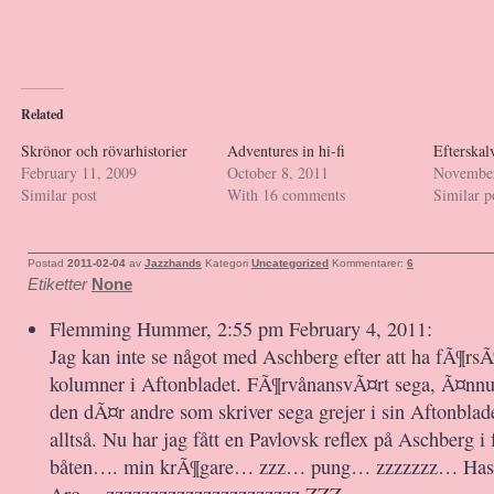
Related
Skrönor och rövarhistorier
Adventures in hi-fi
Efterskal
February 11, 2009
October 8, 2011
November
Similar post
With 16 comments
Similar p
Postad
2011-02-04
av
Jazzhands
Kategori
Uncategorized
Kommentarer:
6
Etiketter
None
Flemming Hummer, 2:55 pm February 4, 2011:
Jag kan inte se något med Aschberg efter att ha fÃ¶rs
kolumner i Aftonbladet. FÃ¶rvånansvÃ¤rt sega, Ã¤nn
den dÃ¤r andre som skriver sega grejer i sin Aftonblad
alltså. Nu har jag fått en Pavlovsk reflex på Aschberg
båten…. min krÃ¶gare… zzz… pung… zzzzzzz… Has
Aro….zzzzzzzzzzzzzzzzzzzzzz ZZZ.