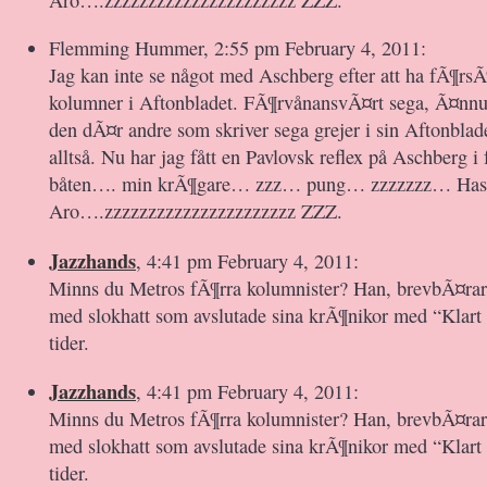
Flemming Hummer, 2:55 pm February 4, 2011:
Jag kan inte se något med Aschberg efter att ha fÃ¶rs
kolumner i Aftonbladet. FÃ¶rvånansvÃ¤rt sega, Ã¤nn
den dÃ¤r andre som skriver sega grejer i sin Aftonblad
alltså. Nu har jag fått en Pavlovsk reflex på Aschberg
båten…. min krÃ¶gare… zzz… pung… zzzzzzz… Has
Aro….zzzzzzzzzzzzzzzzzzzzzz ZZZ.
Jazzhands
, 4:41 pm February 4, 2011:
Minns du Metros fÃ¶rra kolumnister? Han, brevbÃ¤rar
med slokhatt som avslutade sina krÃ¶nikor med “Klart 
tider.
Jazzhands
, 4:41 pm February 4, 2011:
Minns du Metros fÃ¶rra kolumnister? Han, brevbÃ¤rar
med slokhatt som avslutade sina krÃ¶nikor med “Klart 
tider.