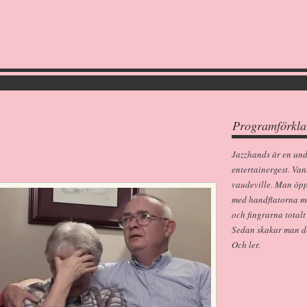
Programförkla
Jazzhands är en un
entertainergest. Van
vaudeville. Man öp
med handflatorna m
och fingrarna totalt
Sedan skakar man dem
Och ler.