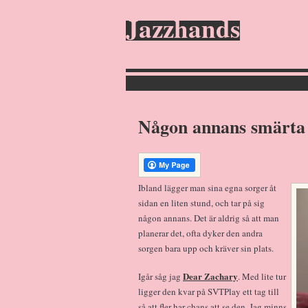
Jazzhands
Någon annans smärta
Ibland lägger man sina egna sorger åt
sidan en liten stund, och tar på sig
någon annans. Det är aldrig så att man
planerar det, ofta dyker den andra
sorgen bara upp och kräver sin plats.
Dear Zachary
Igår såg jag
. Med lite tur
ligger den kvar på SVTPlay ett tag till
så att fler har chans att se den. Jag minns