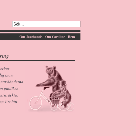
Om Jazzhands
Om Caroline
Hem
ring
derbar
lig inom
pnar händerna
ot publiken
 utsträckta.
 lite lätt.