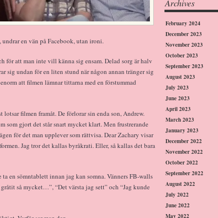
Archives
February 2024
December 2023
t, undrar en vän på Facebook, utan ironi.
November 2023
October 2023
 Och för att man inte vill känna sig ensam. Delad sorg är halv
September 2023
r sig undan för en liten stund när någon annan tränger sig
August 2023
så enorm att filmen lämnar tittarna med en förstummad
July 2023
June 2023
April 2023
t lotsar filmen framåt. De förlorar sin enda son, Andrew.
March 2023
em som gjort det står snart mycket klart. Men frustrerande
January 2023
vägen för det man upplever som rättvisa. Dear Zachary visar
December 2022
formen. Jag tror det kallas byråkrati. Eller, så kallas det bara
November 2022
October 2022
September 2022
ste ta en sömntablett innan jag kan somna. Vänners FB-walls
August 2022
 gråtit så mycket…”, “Det värsta jag sett” och “Jag kunde
July 2022
June 2022
May 2022
ktigt. Varför ser man den.