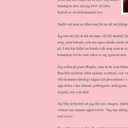
nämligen inte när jag blev så (illa)
berörd av en dokumentär sist.
Varför ser man en film som får en att må dålig
Jag tror att det är för att man vill bli berörd.
sorg, som bekant, och ens egna mörka moln dra
på. I det här fallet en börda och sorg som är 
beundran för de som orkat ta sig igenom den.
Jag syftar på paret Bagby, som är de som främs
Han blir mördad, eller snarare avrättad, och v
ofta kommer rättsliga lagar och procedurer i 
upp detta i den fulaste, jobbigaste, äckligaste 
tragedi, ren och skär.
Jag blir så berörd att jag får ont i magen, må
vittnar om samma upplevelser. “Jag har aldrig
inte sova”.
Så varför ser man den då, undrar min vän uppri