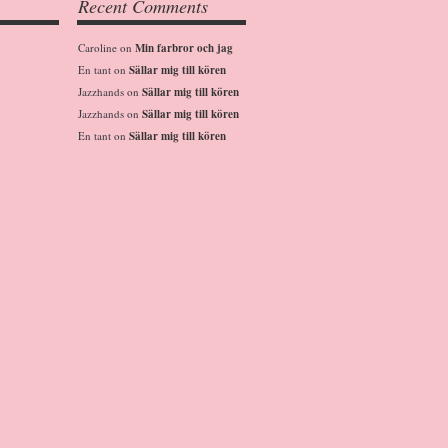
Recent Comments
Caroline
on
Min farbror och jag
En tant
on
Sällar mig till kören
Jazzhands
on
Sällar mig till kören
Jazzhands
on
Sällar mig till kören
En tant
on
Sällar mig till kören