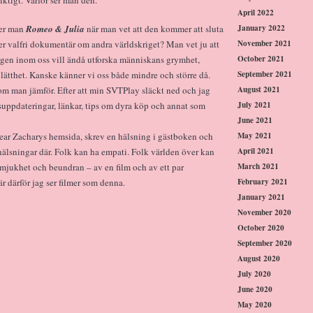
April 2022
January 2022
ser man
Romeo & Julia
när man vet att den kommer att sluta
November 2021
ler valfri dokumentär om andra världskriget? Man vet ju att
October 2021
 gen inom oss vill ändå utforska människans grymhet,
September 2021
 lätthet. Kanske känner vi oss både mindre och större då.
August 2021
om man jämför. Efter att min SVTPlay släckt ned och jag
July 2021
usuppdateringar, länkar, tips om dyra köp och annat som
June 2021
May 2021
Dear Zacharys hemsida, skrev en hälsning i gästboken och
April 2021
 hälsningar där. Folk kan ha empati. Folk världen över kan
March 2021
mjukhet och beundran – av en film och av ett par
February 2021
är därför jag ser filmer som denna.
January 2021
November 2020
October 2020
September 2020
August 2020
July 2020
June 2020
May 2020