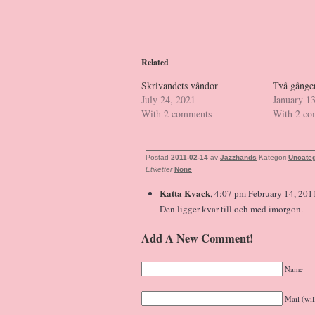
Related
Skrivandets våndor
Två gånger
July 24, 2021
January 1
With 2 comments
With 2 c
Postad
2011-02-14
av
Jazzhands
Kategori
Uncateg
Etiketter
None
Katta Kvack
, 4:07 pm February 14, 201
Den ligger kvar till och med imorgon.
Add A New Comment!
Name
Mail (wil