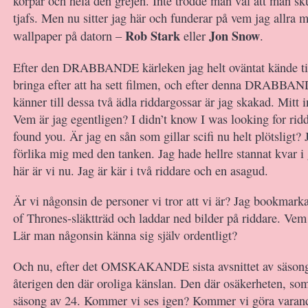
korpar och hela den grejen. Inte trodde man väl att man skul
tjafs. Men nu sitter jag här och funderar på vem jag allra m
Rob Stark
Jon Snow
wallpaper på datorn –
eller
.
Efter den DRABBANDE kärleken jag helt oväntat kände ti
bringa efter att ha sett filmen, och efter denna DRABBAN
känner till dessa två ädla riddargossar är jag skakad. Mitt i
Vem är jag egentligen? I didn’t know I was looking for ridd
found you. Är jag en sån som gillar scifi nu helt plötsligt? J
förlika mig med den tanken. Jag hade hellre stannat kvar 
här är vi nu. Jag är kär i två riddare och en asagud.
Är vi någonsin de personer vi tror att vi är? Jag bookmar
of Thrones-släktträd och laddar ned bilder på riddare. Vem
Lär man någonsin känna sig själv ordentligt?
Och nu, efter det OMSKAKANDE sista avsnittet av säsong
återigen den där oroliga känslan. Den där osäkerheten, som
säsong av 24. Kommer vi ses igen? Kommer vi göra varand