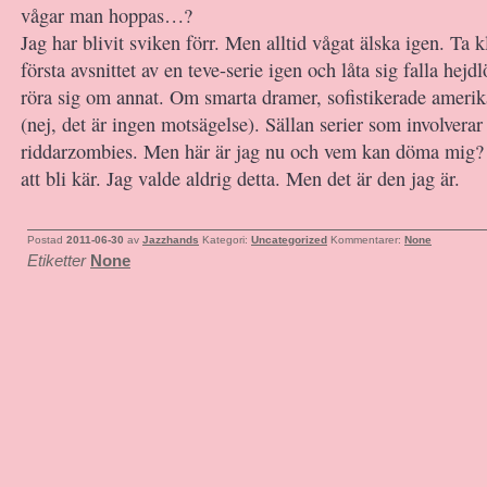
vågar man hoppas…?
Jag har blivit sviken förr. Men alltid vågat älska igen. Ta k
första avsnittet av en teve-serie igen och låta sig falla hejd
röra sig om annat. Om smarta dramer, sofistikerade ameri
(nej, det är ingen motsägelse). Sällan serier som involvera
riddarzombies. Men här är jag nu och vem kan döma mig? A
att bli kär. Jag valde aldrig detta. Men det är den jag är.
Postad
2011-06-30
av
Jazzhands
Kategori:
Uncategorized
Kommentarer:
None
Etiketter
None