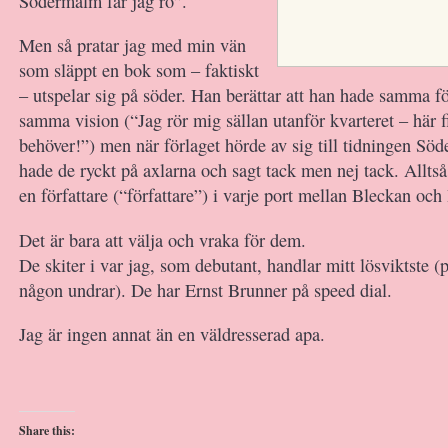
Södermalm får jag ro”.
Men så pratar jag med min vän
som släppt en bok som – faktiskt
– utspelar sig på söder. Han berättar att han hade samma f
samma vision (“Jag rör mig sällan utanför kvarteret – här fi
behöver!”) men när förlaget hörde av sig till tidningen Sö
hade de ryckt på axlarna och sagt tack men nej tack. Alltså
en författare (“författare”) i varje port mellan Bleckan oc
Det är bara att välja och vraka för dem.
De skiter i var jag, som debutant, handlar mitt lösviktste (
någon undrar). De har Ernst Brunner på speed dial.
Jag är ingen annat än en väldresserad apa.
Share this: