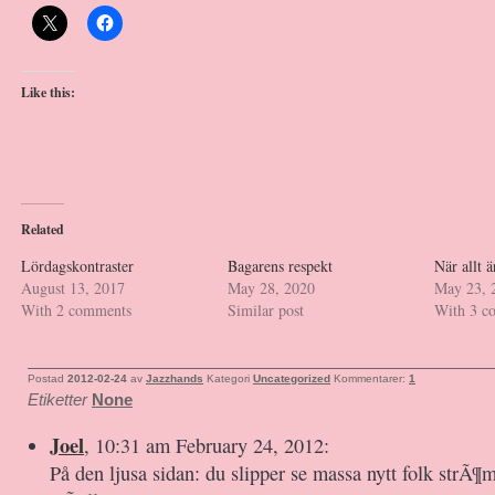
Like this:
Related
Lördagskontraster
Bagarens respekt
När allt ä
August 13, 2017
May 28, 2020
May 23, 
With 2 comments
Similar post
With 3 c
Postad
2012-02-24
av
Jazzhands
Kategori
Uncategorized
Kommentarer:
1
Etiketter
None
Joel
, 10:31 am February 24, 2012:
På den ljusa sidan: du slipper se massa nytt folk strÃ¶m