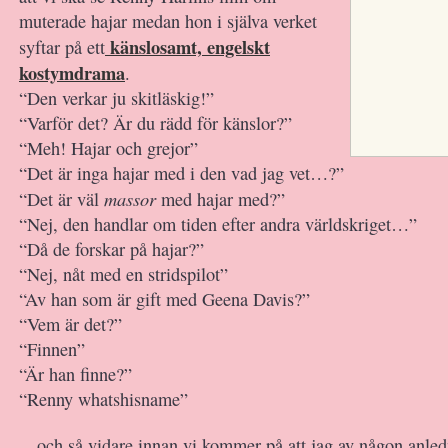
muterade hajar medan hon i själva verket
känslosamt, engelskt
syftar på ett
kostymdrama
.
“Den verkar ju skitläskig!”
“Varför det? Är du rädd för känslor?”
“Meh! Hajar och grejor”
“Det är inga hajar med i den vad jag vet…?”
massor
“Det är väl
med hajar med?”
“Nej, den handlar om tiden efter andra världskriget…”
“Då de forskar på hajar?”
“Nej, nåt med en stridspilot”
“Av han som är gift med Geena Davis?”
“Vem är det?”
“Finnen”
“Är han finne?”
“Renny whatshisname”
…och så vidare innan vi kommer på att jag av någon anledn