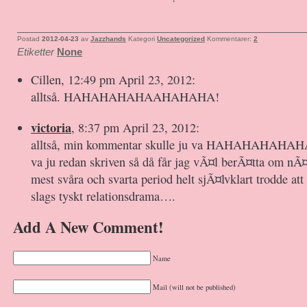
Postad
2012-04-23
av
Jazzhands
Kategori
Uncategorized
Kommentarer:
2
Etiketter
None
Cillen, 12:49 pm April 23, 2012:
alltså. HAHAHAHAHAAHAHAHA!
victoria
, 8:37 pm April 23, 2012:
alltså, min kommentar skulle ju va HAHAHAHAH
va ju redan skriven så då får jag vÃ¤l berÃ¤tta om nÃ¤
mest svåra och svarta period helt sjÃ¤lvklart trodde att
slags tyskt relationsdrama….
Add A New Comment!
Name
Mail (will not be published)