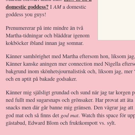
domestic goddess?
AM
I
a domestic
goddess you guys!
Prenumererar på inte mindre än två
Martha-tidningar och bläddrar igenom
kokböcker ibland innan jag somnar.
Känner samhörighet med Martha eftersom hon, liksom jag, 
Känner kanske aningen mer connection med Nigella efter
bakgrund inom skönhetsjournalistisk och, liksom jag, mer 
och en aptit på bakade godsaker.
Känner mig själsligt grundad och sund när jag tar korgen 
ned fullt med sugarsnaps och grönsaker. Har provat att äta 
snacks men där går banne mig gränsen. Den vägrar jag att 
god mat
god mat och så finns det
. Watch this space för up
gästabud, Edward Blom och fruktkompott vs. sylt.