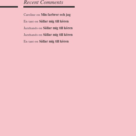
Recent Comments
Caroline
on
Min farbror och jag
En tant
on
Sällar mig till kören
Jazzhands
on
Sällar mig till kören
Jazzhands
on
Sällar mig till kören
En tant
on
Sällar mig till kören