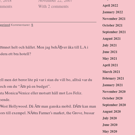
5, 2018
November 22, 2007
April 2022
omments
With 2 comments
January 2022
November 2021
October 2021
gorized
Kommentarer:
5
September 2021
August 2021
July 2021
 Ã¤mnet helt och hållet. Men jag behÃ¶ver åka till L.A i
June 2021
ra ett bra hotell?
May 2021
April 2021
March 2021
February 2021
men det beror lite på var i stan du vill bo, alltså var du
January 2021
l och om du “Ã¤r på en budget”.
November 2020
anta Monica/Venice eller motsatt håll mot Los Feliz.
October 2020
oende.
September 2020
rfax/West Hollywood. Då Ã¤r man ganska mobil. DÃ¤r kan man
August 2020
ors till exempel. NÃ¤ra Farmer’s market, the Grove, bussar
July 2020
June 2020
May 2020