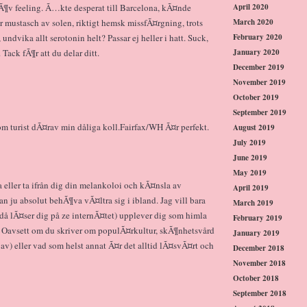
April 2020
Ã¶v feeling. Ã…kte desperat till Barcelona, kÃ¤nde
March 2020
får mustasch av solen, riktigt hemsk missfÃ¤rgning, trots
February 2020
undvika allt serotonin helt? Passar ej heller i hatt. Suck,
January 2020
ack fÃ¶r att du delar ditt.
December 2019
November 2019
October 2019
September 2019
som turist dÃ¤rav min dåliga koll.Fairfax/WH Ã¤r perfekt.
August 2019
July 2019
June 2019
May 2019
a eller ta ifrån dig din melankoloi och kÃ¤nsla av
April 2019
n ju absolut behÃ¶va vÃ¤ltra sig i ibland. Jag vill bara
March 2019
h då lÃ¤ser dig på ze internÃ¤tet) upplever dig som himla
February 2019
. Oavsett om du skriver om populÃ¤rkultur, skÃ¶nhetsvård
January 2019
 av) eller vad som helst annat Ã¤r det alltid lÃ¤svÃ¤rt och
December 2018
November 2018
October 2018
September 2018