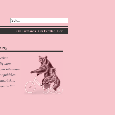
Om Jazzhands
Om Caroline
Hem
ring
derbar
lig inom
pnar händerna
ot publiken
 utsträckta.
 lite lätt.