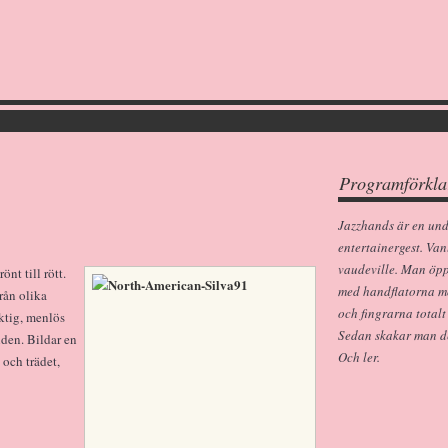
Programförkla
Jazzhands är en un
entertainergest. Van
vaudeville. Man öp
nt till rött.
med handflatorna m
rån olika
och fingrarna totalt
iktig, menlös
Sedan skakar man dem
nden. Bildar en
Och ler.
 och trädet,