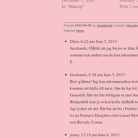
December 1, 2010
February 
In "Makeup"
With 2 c
Postad
2013-06-05
av
Jazzhands
Kategori
Uncate
Etiketter
None
Ellen, 6:22 pm June 5, 2013:
Jazzhands, fÃ¶rlåt att jag bryter av från
sommar och undrar om du kan rekommende
E
Jazzhands, 6:28 pm June 5, 2013:
Bryt gÃ¤rna! Jag kan rekommendera hotell 
kommer att hålla till mest. Om du har bi
Generellt Ã¤r det lite billigare ut mot S
Budgetfolk kan ju också kolla AirBnB-b
Jag tycker att det Ã¤r bra att bo i Fai
bo på Farmer’s Daughter eller Laurel Mot
och Beverly Center.
jenny, 12:19 pm June 6, 2013: