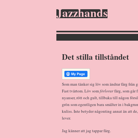
Jazzhands
Det stilla tillståndet
Som man tänker sig löv som ändrar färg från grö
Fast tvärtom. Löv som
förlorar
färg, som går f
nyanser, rött och gult, tillbaka till någon förs
grön som egentligen bara smälter in i bakgru
kuliss. Inte betyder någonting annat än att de,
lever.
Jag känner att jag tappar färg.