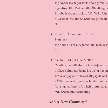
Jag Ã¤r också någonstans dÃ¤r, grÃ¶nt l
ingenting. Illa. Vad mer illa Ã¤r att jag 
Elisabeth Ardens stick spf 50. Vad gÃ¶ra, 
nÃ¤r livet inte kunde kÃ¤nnas grÃ¶nare. T
/J
Ellen, 10:31 am June 7, 2013:
Stort tack!
Jag bodde 4 år i L.A på 90-talet men ej 
E
Sandra, 1:44 pm June 7, 2013:
Caroline, jag vill absolut inte fÃ¶rminsk
otillrÃ¤cklighet, sådana kÃ¤nslor kan ma
skriva att jag alltid (dvs nÃ¤r jag då oc
vÃ¤lformulerad, fyndig och ofta spot on
(som jag vanligtvis Ã¤r helt ointresserad
min bÃ¤sta prokrastinering!
Add A New Comment!