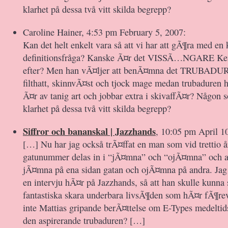
klarhet på dessa två vitt skilda begrepp?
Caroline Hainer, 4:53 pm February 5, 2007:
Kan det helt enkelt vara så att vi har att gÃ¶ra med en
definitionsfråga? Kanske Ã¤r det VISSÃ…NGARE Ken
efter? Men han vÃ¤ljer att benÃ¤mna det TRUBADUR
filthatt, skinnvÃ¤st och tjock mage medan trubaduren ha
Ã¤r av tanig art och jobbar extra i skivaffÃ¤r? Någon 
klarhet på dessa två vitt skilda begrepp?
Siffror och bananskal | Jazzhands
, 10:05 pm April 1
[…] Nu har jag också trÃ¤ffat en man som vid trettio års
gatunummer delas in i “jÃ¤mna” och “ojÃ¤mna” och at
jÃ¤mna på ena sidan gatan och ojÃ¤mna på andra. Jag 
en intervju hÃ¤r på Jazzhands, så att han skulle kunna s
fantastiska skara underbara livsÃ¶den som hÃ¤r fÃ¶re
inte Mattias gripande berÃ¤ttelse om E-Types medeltid
den aspirerande trubaduren? […]