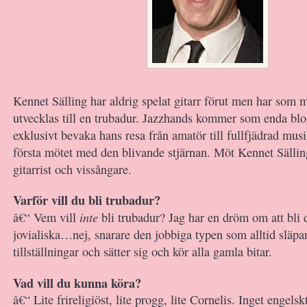
Kennet Sälling har aldrig spelat gitarr förut men har som 
utvecklas till en trubadur. Jazzhands kommer som enda blog
exklusivt bevaka hans resa från amatör till fullfjädrad musi
första mötet med den blivande stjärnan. Möt Kennet Sällin
gitarrist och vissångare.
Varför vill du bli trubadur?
inte
â€“ Vem vill
bli trubadur? Jag har en dröm om att bli 
jovialiska…nej, snarare den jobbiga typen som alltid släpar
tillställningar och sätter sig och kör alla gamla bitar.
Vad vill du kunna köra?
â€“ Lite frireligiöst, lite progg, lite Cornelis. Inget engels