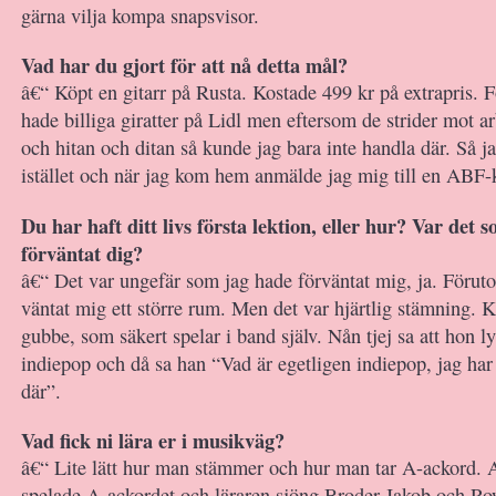
gärna vilja kompa snapsvisor.
Vad har du gjort för att nå detta mål?
â€“ Köpt en gitarr på Rusta. Kostade 499 kr på extrapris. Fö
hade billiga giratter på Lidl men eftersom de strider mot ar
och hitan och ditan så kunde jag bara inte handla där. Så j
istället och när jag kom hem anmälde jag mig till en ABF-
Du har haft ditt livs första lektion, eller hur? Var det
förväntat dig?
â€“ Det var ungefär som jag hade förväntat mig, ja. Föruto
väntat mig ett större rum. Men det var hjärtlig stämning. Ku
gubbe, som säkert spelar i band själv. Nån tjej sa att hon 
indiepop och då sa han “Vad är egetligen indiepop, jag har
där”.
Vad fick ni lära er i musikväg?
â€“ Lite lätt hur man stämmer och hur man tar A-ackord. A
spelade A-ackordet och läraren sjöng Broder Jakob och R