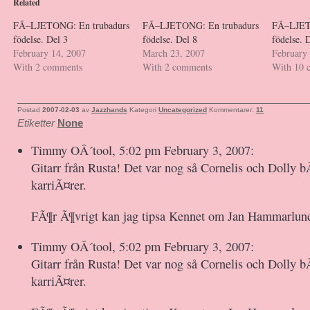
Related
FÃ–LJETONG: En trubadurs
FÃ–LJETONG: En trubadurs
FÃ–LJET
födelse. Del 3
födelse. Del 8
födelse. 
February 14, 2007
March 23, 2007
February
With 2 comments
With 2 comments
With 10 
Postad
2007-02-03
av
Jazzhands
Kategori
Uncategorized
Kommentarer:
11
Etiketter
None
Timmy OÂ´tool, 5:02 pm February 3, 2007:
Gitarr från Rusta! Det var nog så Cornelis och Dolly b
karriÃ¤rer.
FÃ¶r Ã¶vrigt kan jag tipsa Kennet om Jan Hammarlund
Timmy OÂ´tool, 5:02 pm February 3, 2007:
Gitarr från Rusta! Det var nog så Cornelis och Dolly b
karriÃ¤rer.