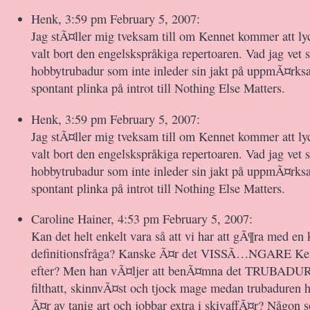
Henk, 3:59 pm February 5, 2007:
Jag stÃ¤ller mig tveksam till om Kennet kommer att ly
valt bort den engelskspråkiga repertoaren. Vad jag vet s
hobbytrubadur som inte inleder sin jakt på uppmÃ¤rks
spontant plinka på introt till Nothing Else Matters.
Henk, 3:59 pm February 5, 2007:
Jag stÃ¤ller mig tveksam till om Kennet kommer att ly
valt bort den engelskspråkiga repertoaren. Vad jag vet s
hobbytrubadur som inte inleder sin jakt på uppmÃ¤rks
spontant plinka på introt till Nothing Else Matters.
Caroline Hainer, 4:53 pm February 5, 2007:
Kan det helt enkelt vara så att vi har att gÃ¶ra med en
definitionsfråga? Kanske Ã¤r det VISSÃ…NGARE Ken
efter? Men han vÃ¤ljer att benÃ¤mna det TRUBADUR
filthatt, skinnvÃ¤st och tjock mage medan trubaduren ha
Ã¤r av tanig art och jobbar extra i skivaffÃ¤r? Någon 