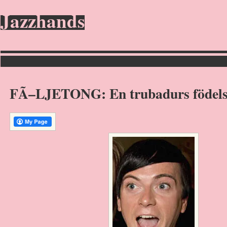
Jazzhands
FÃ–LJETONG: En trubadurs födel