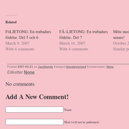
Related
FöLJETONG: En trubadurs
FÃ–LJETONG: En trubadurs
Möte med 
födelse. Del 5 och 6
födelse. Del 7
senare!
March 9, 2007
March 16, 2007
October 
With 4 comments
With 4 comments
Similar p
Postad
2007-02-21
av
Jazzhands
Kategori
Uncategorized
Kommentarer:
None
Etiketter
None
No comments
Add A New Comment!
Name
Mail (will not be published)