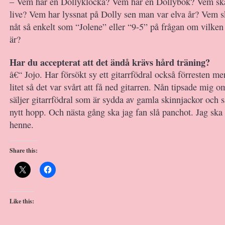
– Vem har en Dollyklocka? Vem har en Dollybok? Vem ska
live? Vem har lyssnat på Dolly sen man var elva år? Vem sk
nåt så enkelt som “Jolene” eller “9-5” på frågan om vilken
är?
Har du accepterat att det ändå krävs hård träning?
â€“ Jojo. Har försökt sy ett gitarrfödral också förresten me
litet så det var svårt att få ned gitarren. Nån tipsade mig o
säljer gitarrfödral som är sydda av gamla skinnjackor och så
nytt hopp. Och nästa gång ska jag fan slå panchot. Jag ska
henne.
Share this:
Like this: