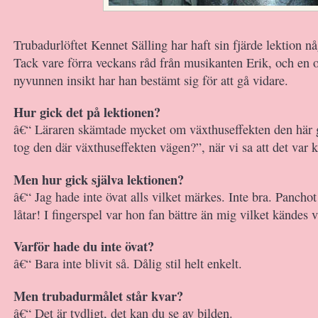
Trubadurlöftet Kennet Sälling har haft sin fjärde lektion någ
Tack vare förra veckans råd från musikanten Erik, och en 
nyvunnen insikt har han bestämt sig för att gå vidare.
Hur gick det på lektionen?
â€“ Läraren skämtade mycket om växthuseffekten den här 
tog den där växthuseffekten vägen?”, när vi sa att det var k
Men hur gick själva lektionen?
â€“ Jag hade inte övat alls vilket märkes. Inte bra. Panchot
låtar! I fingerspel var hon fan bättre än mig vilket kändes v
Varför hade du inte övat?
â€“ Bara inte blivit så. Dålig stil helt enkelt.
Men trubadurmålet står kvar?
â€“ Det är tydligt, det kan du se av bilden.