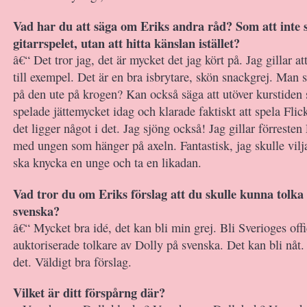
Vad har du att säga om Eriks andra råd? Som att inte s
gitarrspelet, utan att hitta känslan istället?
â€“ Det tror jag, det är mycket det jag kört på. Jag gillar a
till exempel. Det är en bra isbrytare, skön snackgrej. Man sk
på den ute på krogen? Kan också säga att utöver kurstiden 
spelade jättemycket idag och klarade faktiskt att spela Fli
det ligger något i det. Jag sjöng också! Jag gillar förresten 
med ungen som hänger på axeln. Fantastisk, jag skulle vilj
ska knycka en unge och ta en likadan.
Vad tror du om Eriks förslag att du skulle kunna tolka
svenska?
â€“ Mycket bra idé, det kan bli min grej. Bli Sverioges offi
auktoriserade tolkare av Dolly på svenska. Det kan bli nåt.
det. Väldigt bra förslag.
Vilket är ditt förspårng där?