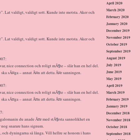
April 2020
March 2020
e”. Lat valdigt, valdigt sott. Kunde inte motsta. Aker och
February 2020
January 2020
December 2019
November 2019
e”. Lat valdigt, valdigt sott. Kunde inte motsta. Aker och
October 2019
September 2019
August 2019
007:
July 2019
var, nice connection och roligt mÃ¶te – slår han en hel del.
June 2019
ag ska sÃ¤ga – annat Ã¤n att detta Ã¤r sanningen.
May 2019
007:
April 2019
var, nice connection och roligt mÃ¶te – slår han en hel del.
March 2019
ag ska sÃ¤ga – annat Ã¤n att detta Ã¤r sanningen.
February 2019
January 2019
7:
December 2018
galomanin du anade Ã¤r med stÃ¶rsta sannolikhet en
November 2018
r nog snarare hans signum.
October 2018
, och dyningarna så långa. Vill hellre se honom i hans
September 2018