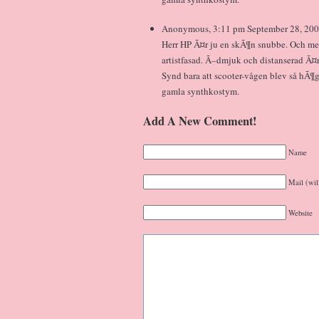
Anonymous, 3:11 pm September 28, 200
Herr HP Ã¤r ju en skÃ¶n snubbe. Och me
artistfasad. Ã–dmjuk och distanserad Ã¤
Synd bara att scooter-vågen blev så hÃ¶g
gamla synthkostym.
Add A New Comment!
Name
Mail (wil
Website