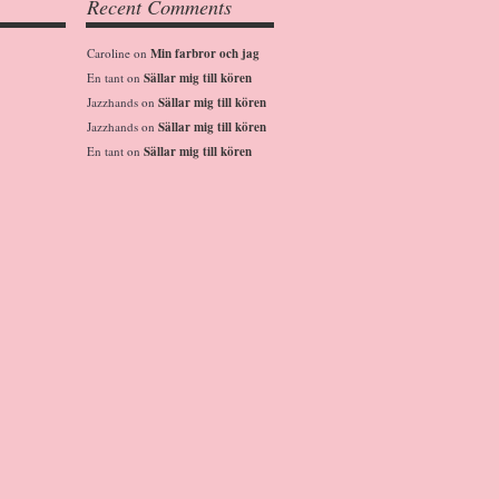
Recent Comments
Caroline
on
Min farbror och jag
En tant
on
Sällar mig till kören
Jazzhands
on
Sällar mig till kören
Jazzhands
on
Sällar mig till kören
En tant
on
Sällar mig till kören