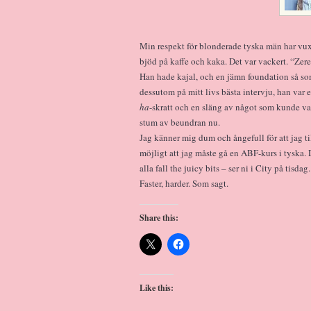
Min respekt för blonderade tyska män har vuxit
bjöd på kaffe och kaka. Det var vackert. “Zere
Han hade kajal, och en jämn foundation så s
dessutom på mitt livs bästa intervju, han var e
ha
-skratt och en släng av något som kunde va
stum av beundran nu.
Jag känner mig dum och ångefull för att jag till
möjligt att jag måste gå en ABF-kurs i tyska. D
alla fall the juicy bits – ser ni i City på tisdag.
Faster, harder. Som sagt.
Share this:
Like this: