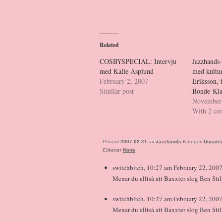
Related
COSBYSPECIAL: Intervju
Jazzhands-
med Kalle Asplund
med kultur
February 2, 2007
Eriksson, 
Similar post
Bonde-Kla
November 
With 2 c
Postad
2007-02-21
av
Jazzhands
Kategori
Uncate
Etiketter
None
switchbitch, 10:27 am February 22, 2007
Menar du alltså att Baxxter slog Ben Sti
switchbitch, 10:27 am February 22, 2007
Menar du alltså att Baxxter slog Ben Sti