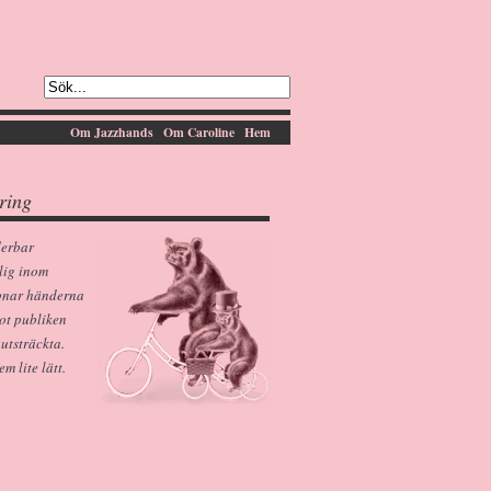
Om Jazzhands
Om Caroline
Hem
ring
derbar
lig inom
pnar händerna
ot publiken
 utsträckta.
 lite lätt.