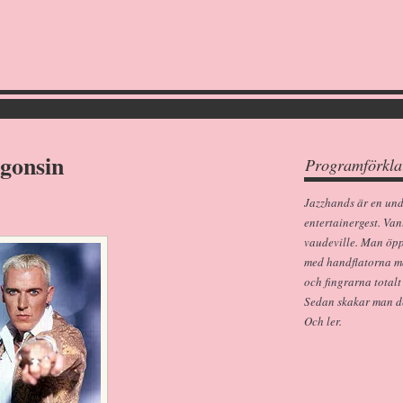
ågonsin
Programförkla
Jazzhands är en un
entertainergest. Van
vaudeville. Man öp
med handflatorna m
och fingrarna totalt
Sedan skakar man dem
Och ler.