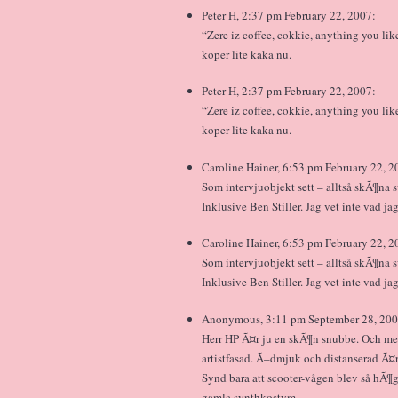
Peter H, 2:37 pm February 22, 2007:
“Zere iz coffee, cokkie, anything you lik
koper lite kaka nu.
Peter H, 2:37 pm February 22, 2007:
“Zere iz coffee, cokkie, anything you lik
koper lite kaka nu.
Caroline Hainer, 6:53 pm February 22, 2
Som intervjuobjekt sett – alltså skÃ¶na s
Inklusive Ben Stiller. Jag vet inte vad j
Caroline Hainer, 6:53 pm February 22, 2
Som intervjuobjekt sett – alltså skÃ¶na s
Inklusive Ben Stiller. Jag vet inte vad j
Anonymous, 3:11 pm September 28, 200
Herr HP Ã¤r ju en skÃ¶n snubbe. Och me
artistfasad. Ã–dmjuk och distanserad Ã¤
Synd bara att scooter-vågen blev så hÃ¶g
gamla synthkostym.