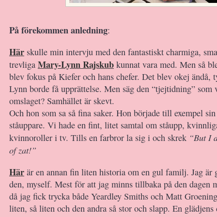
På förekommen anledning
:
Här
skulle min intervju med den fantastiskt charmiga, sma
Mary-Lynn Rajskub
trevliga
kunnat vara med. Men så blev
blev fokus på Kiefer och hans chefer. Det blev okej ändå, 
Lynn borde få upprättelse. Men säg den “tjejtidning” som v
omslaget? Samhället är skevt.
Och hon som sa så fina saker. Hon började till exempel sin
ståuppare. Vi hade en fint, litet samtal om ståupp, kvinnli
“But I 
kvinnoroller i tv. Tills en farbror la sig i och skrek
of zat!”
Här
är en annan fin liten historia om en gul familj. Jag är 
den, myself. Mest för att jag minns tillbaka på den dagen
då jag fick trycka både Yeardley Smiths och Matt Groenin
liten, så liten och den andra så stor och slapp. En glädjen