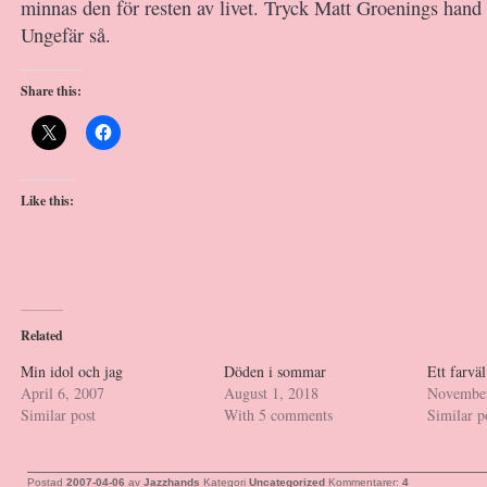
minnas den för resten av livet. Tryck Matt Groenings hand
Ungefär så.
Share this:
Like this:
Related
Min idol och jag
Döden i sommar
Ett farvä
April 6, 2007
August 1, 2018
November
Similar post
With 5 comments
Similar p
Postad
2007-04-06
av
Jazzhands
Kategori
Uncategorized
Kommentarer:
4