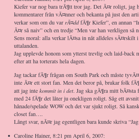
Kiefer var nog bara trÃ¶tt tror jag. Det Ã¤r roligt, jag h
kommentarer från vÃ¤nner och bekanta på just den art
rÃ¤dd
verkar som om du var
fÃ¶r Kiefer”, en annan “In
Ã¤r så naiv” och en tredje “Men var han verkligen så 
Sens moral: alla verkar lÃ¤sa in nåt alldeles sÃ¤rskilt 
uttalanden.
Jag upplevde honom som ytterst trevlig och laid-back 
efter att ha torterats hela dagen.
Jag tackar fÃ¶r frågan om South Park och måste tyvÃ¤r
inte Ã¤r ett stort fan. Men det beror på, brukar folk fÃ
kommit in i det
att jag inte
. Jag ska gÃ¶ra mitt bÃ¤sta f
med 24 fÃ¶r det låter ju onekligen roligt. Såg ett avsni
hånade/spelade WOW och det var sjukt roligt. Så kansk
closet fan….
Långt svar, nÃ¤r jag egentligen bara kunde skriva “Jag h
Caroline Hainer, 8:21 pm April 6, 2007: