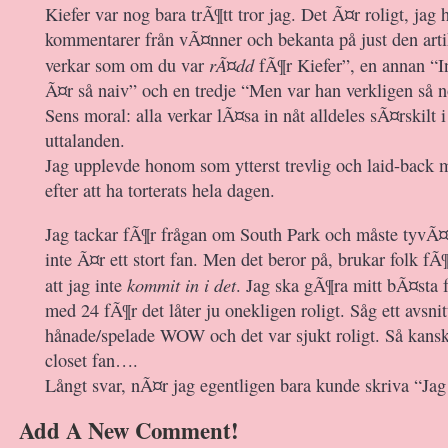
Kiefer var nog bara trÃ¶tt tror jag. Det Ã¤r roligt, jag h
kommentarer från vÃ¤nner och bekanta på just den art
rÃ¤dd
verkar som om du var
fÃ¶r Kiefer”, en annan “In
Ã¤r så naiv” och en tredje “Men var han verkligen så 
Sens moral: alla verkar lÃ¤sa in nåt alldeles sÃ¤rskilt 
uttalanden.
Jag upplevde honom som ytterst trevlig och laid-back 
efter att ha torterats hela dagen.
Jag tackar fÃ¶r frågan om South Park och måste tyvÃ¤r
inte Ã¤r ett stort fan. Men det beror på, brukar folk fÃ
kommit in i det
att jag inte
. Jag ska gÃ¶ra mitt bÃ¤sta f
med 24 fÃ¶r det låter ju onekligen roligt. Såg ett avsni
hånade/spelade WOW och det var sjukt roligt. Så kansk
closet fan….
Långt svar, nÃ¤r jag egentligen bara kunde skriva “Jag h
Add A New Comment!