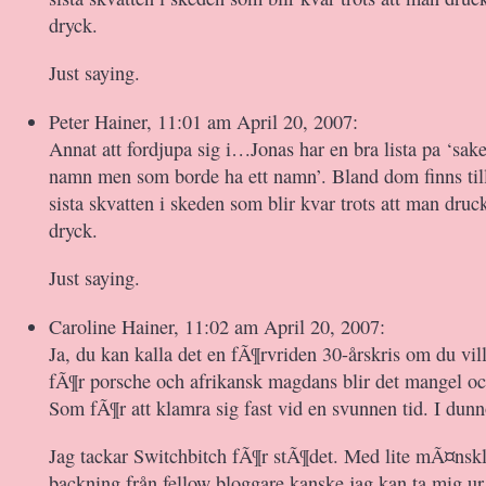
dryck.
Just saying.
Peter Hainer, 11:01 am April 20, 2007:
Annat att fordjupa sig i…Jonas har en bra lista pa ‘sak
namn men som borde ha ett namn’. Bland dom finns til
sista skvatten i skeden som blir kvar trots att man druc
dryck.
Just saying.
Caroline Hainer, 11:02 am April 20, 2007:
Ja, du kan kalla det en fÃ¶rvriden 30-årskris om du vill
fÃ¶r porsche och afrikansk magdans blir det mangel oc
Som fÃ¶r att klamra sig fast vid en svunnen tid. I dunn
Jag tackar Switchbitch fÃ¶r stÃ¶det. Med lite mÃ¤nskl
backning från fellow bloggare kanske jag kan ta mig ur