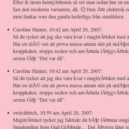
Efter år inom hemtjÃ¤nsten så vet man redan hur en 
fast den moderna varianten, då. 🙂 Den Ã¤r elektrisk o
men funkar som den gamla hederliga från stenåldern.
Caroline Hainer, 10:42 am April 20, 2007:
Så du tycker att jag ska vara kvar i magitrÃ¤sket med 
Har en idÃ© om att prova massa annan skit på utdÃ¶e
kroppkakor, stoppa sockor och anvÃ¤nda lÃ¤ggvÃ¤tska 
serien fÃ¶r “Det var då”.
Caroline Hainer, 10:42 am April 20, 2007:
Så du tycker att jag ska vara kvar i magitrÃ¤sket med 
Har en idÃ© om att prova massa annan skit på utdÃ¶e
kroppkakor, stoppa sockor och anvÃ¤nda lÃ¤ggvÃ¤tska 
serien fÃ¶r “Det var då”.
switchbitch, 10:59 am April 20, 2007:
MagitrÃ¤sket tycker jag faktiskt du bÃ¶r lÃ¤mna omgå
Snuskpellen Som Gud GlÃ¶mde… Det Ã¶vriga låter s