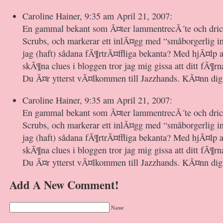
Caroline Hainer, 9:35 am April 21, 2007:
En gammal bekant som Ã¤ter lammentrecÃ´te och dric
Scrubs, och markerar ett inlÃ¤gg med “småborgerlig i
jag (haft) sådana fÃ¶rtrÃ¤ffliga bekanta? Med hjÃ¤lp a
skÃ¶na clues i bloggen tror jag mig gissa att ditt fÃ¶
Du Ã¤r ytterst vÃ¤lkommen till Jazzhands. KÃ¤nn d
Caroline Hainer, 9:35 am April 21, 2007:
En gammal bekant som Ã¤ter lammentrecÃ´te och dric
Scrubs, och markerar ett inlÃ¤gg med “småborgerlig i
jag (haft) sådana fÃ¶rtrÃ¤ffliga bekanta? Med hjÃ¤lp a
skÃ¶na clues i bloggen tror jag mig gissa att ditt fÃ¶
Du Ã¤r ytterst vÃ¤lkommen till Jazzhands. KÃ¤nn d
Add A New Comment!
Name