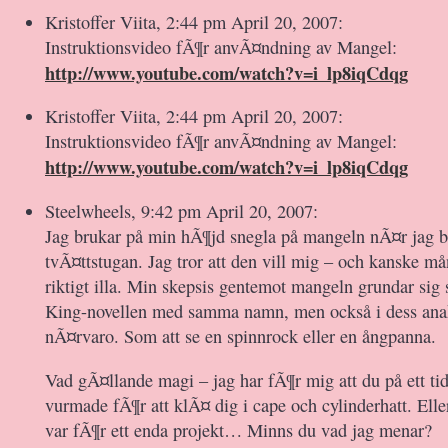
Kristoffer Viita, 2:44 pm April 20, 2007:
Instruktionsvideo fÃ¶r anvÃ¤ndning av Mangel:
http://www.youtube.com/watch?v=i_lp8iqCdqg
Kristoffer Viita, 2:44 pm April 20, 2007:
Instruktionsvideo fÃ¶r anvÃ¤ndning av Mangel:
http://www.youtube.com/watch?v=i_lp8iqCdqg
Steelwheels, 9:42 pm April 20, 2007:
Jag brukar på min hÃ¶jd snegla på mangeln nÃ¤r jag b
tvÃ¤ttstugan. Jag tror att den vill mig – och kanske m
riktigt illa. Min skepsis gentemot mangeln grundar sig
King-novellen med samma namn, men också i dess anak
nÃ¤rvaro. Som att se en spinnrock eller en ångpanna.
Vad gÃ¤llande magi – jag har fÃ¶r mig att du på ett ti
vurmade fÃ¶r att klÃ¤ dig i cape och cylinderhatt. Elle
var fÃ¶r ett enda projekt… Minns du vad jag menar?