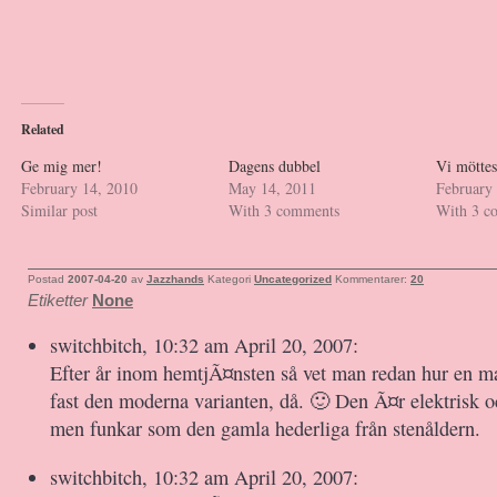
Related
Ge mig mer!
Dagens dubbel
Vi möttes
February 14, 2010
May 14, 2011
February
Similar post
With 3 comments
With 3 c
Postad
2007-04-20
av
Jazzhands
Kategori
Uncategorized
Kommentarer:
20
Etiketter
None
switchbitch, 10:32 am April 20, 2007:
Efter år inom hemtjÃ¤nsten så vet man redan hur en 
fast den moderna varianten, då. 🙂 Den Ã¤r elektrisk o
men funkar som den gamla hederliga från stenåldern.
switchbitch, 10:32 am April 20, 2007: