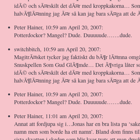
idÃ© och sÃ¤rskilt det dÃ¤r med kroppkakorna… So
halvÃ¶lÃ¤nning jag Ã¤r så kan jag bara sÃ¤ga att de 
Peter Hainer, 10:59 am April 20, 2007:
Potterdockor? Mangel? Dude. Duuuuude…….dude.
switchbitch, 10:59 am April 20, 2007:
MagitrÃ¤sket tycker jag faktiskt du bÃ¶r lÃ¤mna omgå
Snuskpellen Som Gud GlÃ¶mde… Det Ã¶vriga låter s
idÃ© och sÃ¤rskilt det dÃ¤r med kroppkakorna… So
halvÃ¶lÃ¤nning jag Ã¤r så kan jag bara sÃ¤ga att de 
Peter Hainer, 10:59 am April 20, 2007:
Potterdockor? Mangel? Dude. Duuuuude…….dude.
Peter Hainer, 11:01 am April 20, 2007:
Annat att fordjupa sig i…Jonas har en bra lista pa ‘sak
namn men som borde ha ett namn’. Bland dom finns til
sista skvatten i skeden som blir kvar trots att man druc