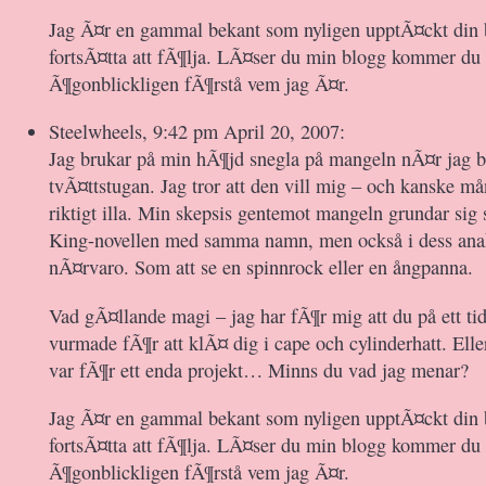
Jag Ã¤r en gammal bekant som nyligen upptÃ¤ckt din
fortsÃ¤tta att fÃ¶lja. LÃ¤ser du min blogg kommer du 
Ã¶gonblickligen fÃ¶rstå vem jag Ã¤r.
Steelwheels, 9:42 pm April 20, 2007:
Jag brukar på min hÃ¶jd snegla på mangeln nÃ¤r jag b
tvÃ¤ttstugan. Jag tror att den vill mig – och kanske m
riktigt illa. Min skepsis gentemot mangeln grundar sig
King-novellen med samma namn, men också i dess anak
nÃ¤rvaro. Som att se en spinnrock eller en ångpanna.
Vad gÃ¤llande magi – jag har fÃ¶r mig att du på ett ti
vurmade fÃ¶r att klÃ¤ dig i cape och cylinderhatt. Elle
var fÃ¶r ett enda projekt… Minns du vad jag menar?
Jag Ã¤r en gammal bekant som nyligen upptÃ¤ckt din
fortsÃ¤tta att fÃ¶lja. LÃ¤ser du min blogg kommer du 
Ã¶gonblickligen fÃ¶rstå vem jag Ã¤r.