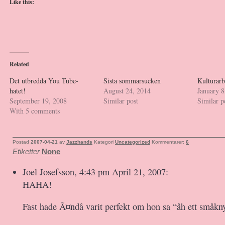
Like this:
Related
Det utbredda You Tube-
Sista sommarsucken
Kulturarb
hatet!
August 24, 2014
January 8
September 19, 2008
Similar post
Similar p
With 5 comments
Postad
2007-04-21
av
Jazzhands
Kategori
Uncategorized
Kommentarer:
6
Etiketter
None
Joel Josefsson, 4:43 pm April 21, 2007:
HAHA!
Fast hade Ã¤ndå varit perfekt om hon sa “åh ett småkny