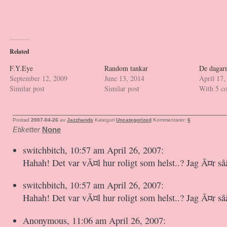
Related
F.Y.Eye
Random tankar
De dagar
September 12, 2009
June 13, 2014
April 17,
Similar post
Similar post
With 5 c
Postad
2007-04-26
av
Jazzhands
Kategori
Uncategorized
Kommentarer:
6
Etiketter
None
switchbitch, 10:57 am April 26, 2007:
Hahah! Det var vÃ¤l hur roligt som helst..? Jag Ã¤r s
switchbitch, 10:57 am April 26, 2007:
Hahah! Det var vÃ¤l hur roligt som helst..? Jag Ã¤r s
Anonymous, 11:06 am April 26, 2007: