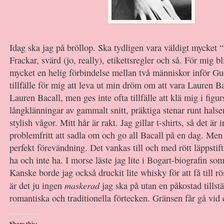
Idag ska jag på bröllop. Ska tydligen vara väldigt mycket 
Frackar, svärd (jo, really), etikettsregler och så. För mig bli
mycket en helig förbindelse mellan två människor inför Gud
tillfälle för mig att leva ut min dröm om att vara Lauren Ba
Lauren Bacall, men ges inte ofta tillfälle att klä mig i figu
långklänningar av gammalt snitt, präktiga stenar runt halse
stylish vågor. Mitt hår är rakt. Jag gillar t-shirts, så det är i
problemfritt att sadla om och go all Bacall på en dag. Men
perfekt förevändning. Det vankas till och med rött läppstift
ha och inte ha. I morse läste jag lite i Bogart-biografin som
Kanske borde jag också druckit lite whisky för att få till 
maskerad
är det ju ingen
jag ska på utan en påkostad tillst
romantiska och traditionella förtecken. Gränsen får gå vid e
Share this: