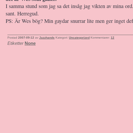
I samma stund som jag sa det insåg jag vikten av mina ord.
sant. Herregud.
PS: Är Wes bög? Min gaydar snurrar lite men ger inget defi
Postad
2007-09-12
av
Jazzhands
Kategori:
Uncategorized
Kommentarer:
12
Etiketter
None