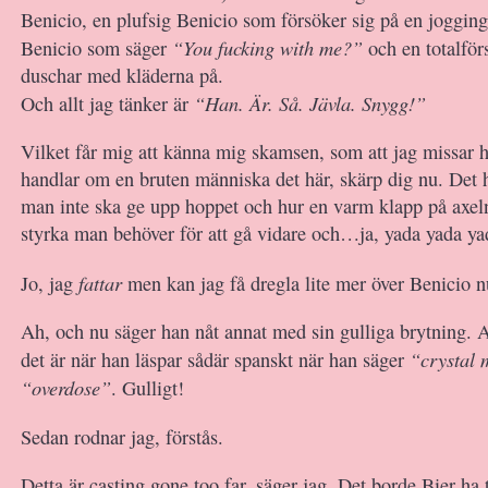
Benicio, en plufsig Benicio som försöker sig på en joggin
“You fucking with me?”
Benicio som säger
och en totalför
duschar med kläderna på.
“Han. Är. Så. Jävla. Snygg!”
Och allt jag tänker är
Vilket får mig att känna mig skamsen, som att jag missar 
handlar om en bruten människa det här, skärp dig nu. Det
man inte ska ge upp hoppet och hur en varm klapp på axel
styrka man behöver för att gå vidare och…ja, yada yada ya
fattar
Jo, jag
men kan jag få dregla lite mer över Benicio 
Ah, och nu säger han nåt annat med sin gulliga brytning. 
“crystal 
det är när han läspar sådär spanskt när han säger
“overdose”
. Gulligt!
Sedan rodnar jag, förstås.
Detta är casting gone too far, säger jag. Det borde Bier ha 