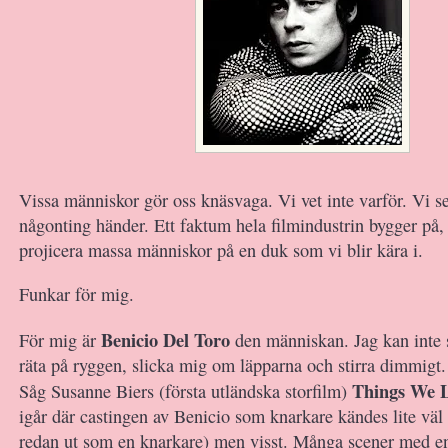
Vissa människor gör oss knäsvaga. Vi vet inte varför. Vi 
någonting händer. Ett faktum hela filmindustrin bygger på, 
projicera massa människor på en duk som vi blir kära i.
Funkar för mig.
Benicio Del Toro
För mig är
den människan. Jag kan inte 
räta på ryggen, slicka mig om läpparna och stirra dimmigt.
Things We Lo
Såg Susanne Biers (första utländska storfilm)
igår där castingen av Benicio som knarkare kändes lite väl 
redan ut som en knarkare) men visst. Många scener med e