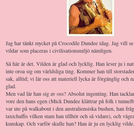
Jag har tänkt mycket på Crocodile Dundee idag. Jag vill se
vildar som placeras i civilisationsmiljö nämligen.
Så här är det. Vilden är glad och lycklig. Han lever ju i n
inte oroa sig om världsliga ting. Kommer han till storsta
sak, alltid; vi lär oss att materiell lycka är förgänglig och 
glad.
Men vad lär han sig av oss? Absolut ingenting. Han tackla
vore den hans egen (Mick Dundee klättrar på folk i tunne
var ute på walkabout i den australiensiska bushen, han fråg
taxichaffis vilken stam han tillhör och så vidare), och vägrar
kunskap. Och varför skulle han? Han är ju en lycklig vilde