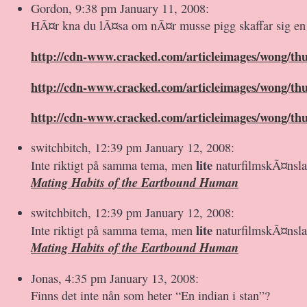
Gordon, 9:38 pm January 11, 2008:
HÃ¤r kna du lÃ¤sa om nÃ¤r musse pigg skaffar sig en 
http://cdn-www.cracked.com/articleimages/wong/thu
http://cdn-www.cracked.com/articleimages/wong/thu
http://cdn-www.cracked.com/articleimages/wong/thu
switchbitch, 12:39 pm January 12, 2008:
lite
Inte riktigt på samma tema, men
naturfilmskÃ¤nsla 
Mating Habits of the Eartbound Human
switchbitch, 12:39 pm January 12, 2008:
lite
Inte riktigt på samma tema, men
naturfilmskÃ¤nsla 
Mating Habits of the Eartbound Human
Jonas, 4:35 pm January 13, 2008:
Finns det inte nån som heter “En indian i stan”?