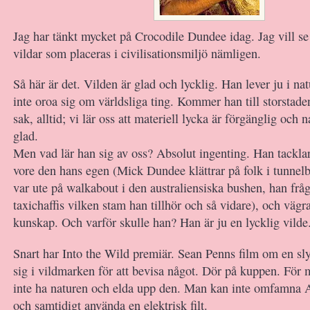
Jag har tänkt mycket på Crocodile Dundee idag. Jag vill se
vildar som placeras i civilisationsmiljö nämligen.
Så här är det. Vilden är glad och lycklig. Han lever ju i n
inte oroa sig om världsliga ting. Kommer han till storsta
sak, alltid; vi lär oss att materiell lycka är förgänglig och 
glad.
Men vad lär han sig av oss? Absolut ingenting. Han tackla
vore den hans egen (Mick Dundee klättrar på folk i tunne
var ute på walkabout i den australiensiska bushen, han fråg
taxichaffis vilken stam han tillhör och så vidare), och vägrar
kunskap. Och varför skulle han? Han är ju en lycklig vilde
Snart har Into the Wild premiär. Sean Penns film om en sl
sig i vildmarken för att bevisa något. Dör på kuppen. För
inte ha naturen och elda upp den. Man kan inte omfamna 
och samtidigt använda en elektrisk filt.