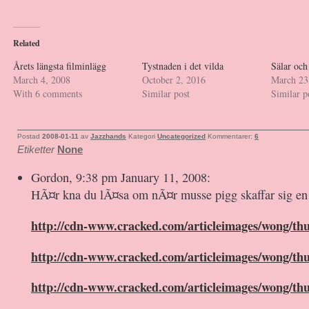
Related
Årets längsta filminlägg
Tystnaden i det vilda
Sälar och 
March 4, 2008
October 2, 2016
March 23
With 6 comments
Similar post
Similar p
Postad
2008-01-11
av
Jazzhands
Kategori
Uncategorized
Kommentarer:
6
Etiketter
None
Gordon, 9:38 pm January 11, 2008:
HÃ¤r kna du lÃ¤sa om nÃ¤r musse pigg skaffar sig en 
http://cdn-www.cracked.com/articleimages/wong/thu
http://cdn-www.cracked.com/articleimages/wong/thu
http://cdn-www.cracked.com/articleimages/wong/thu