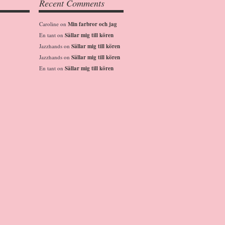
Recent Comments
Caroline
on
Min farbror och jag
En tant
on
Sällar mig till kören
Jazzhands
on
Sällar mig till kören
Jazzhands
on
Sällar mig till kören
En tant
on
Sällar mig till kören