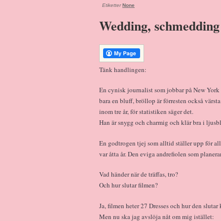
Etiketter
None
Wedding, schmedding
Tänk handlingen:
En cynisk journalist som jobbar på New York 
bara en bluff, bröllop är förresten också värst
inom tre år, för statistiken säger det.
Han är snygg och charmig och klär bra i ljusblå
En godtrogen tjej som alltid ställer upp för al
var åtta år. Den eviga andrefiolen som planerar
Vad händer när de träffas, tro?
Och hur slutar filmen?
Ja, filmen heter 27 Dresses och hur den slutar
Men nu ska jag avslöja nåt om mig istället: