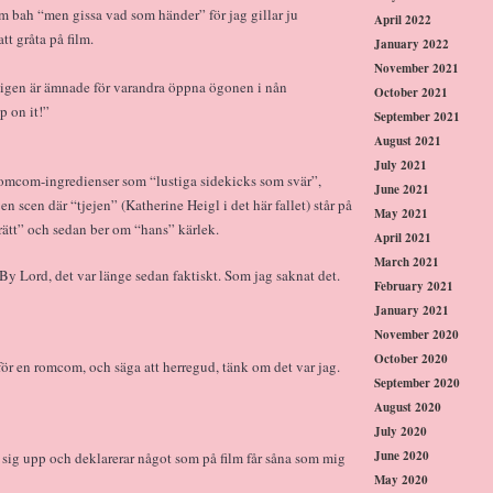
om bah “men gissa vad som händer” för jag gillar ju
April 2022
tt gråta på film.
January 2022
November 2021
rligen är ämnade för varandra öppna ögonen i nån
October 2021
p on it!”
September 2021
August 2021
July 2021
 romcom-ingredienser som “lustiga sidekicks som svär”,
June 2021
 scen där “tjejen” (Katherine Heigl i det här fallet) står på
May 2021
ätt” och sedan ber om “hans” kärlek.
April 2021
March 2021
By Lord, det var länge sedan faktiskt. Som jag saknat det.
February 2021
January 2021
November 2020
October 2020
 inför en romcom, och säga att herregud, tänk om det var jag.
September 2020
August 2020
July 2020
June 2020
er sig upp och deklarerar något som på film får såna som mig
May 2020