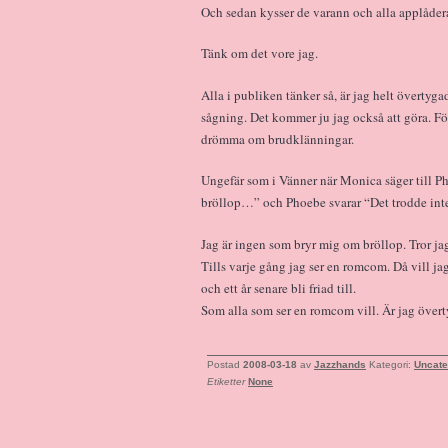
Och sedan kysser de varann och alla applådera
Tänk om det vore jag.
Alla i publiken tänker så, är jag helt överty
sågning. Det kommer ju jag också att göra. För
drömma om brudklänningar.
Ungefär som i Vänner när Monica säger till Ph
bröllop…” och Phoebe svarar “Det trodde inte 
Jag är ingen som bryr mig om bröllop. Tror jag 
Tills varje gång jag ser en romcom. Då vill ja
och ett år senare bli friad till.
Som alla som ser en romcom vill. Är jag över
Postad
2008-03-18
av
Jazzhands
Kategori:
Uncate
Etiketter
None