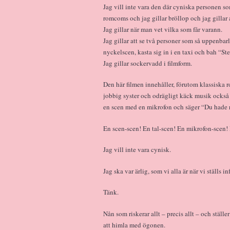
Jag vill inte vara den där cyniska personen s
romcoms och jag gillar bröllop och jag gillar a
Jag gillar när man vet vilka som får varann.
Jag gillar att se två personer som så uppenba
nyckelscen, kasta sig in i en taxi och bah “Ste
Jag gillar sockervadd i filmform.
Den här filmen innehåller, förutom klassiska
jobbig syster och odrägligt käck musik också en
en scen med en mikrofon och säger “Du hade r
En scen-scen! En tal-scen! En mikrofon-scen! 
Jag vill inte vara cynisk.
Jag ska var ärlig, som vi alla är när vi ställs
Tänk.
Nån som riskerar allt – precis allt – och ställ
att himla med ögonen.