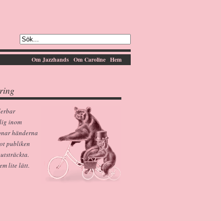
Om Jazzhands
Om Caroline
Hem
ring
derbar
lig inom
pnar händerna
ot publiken
 utsträckta.
 lite lätt.