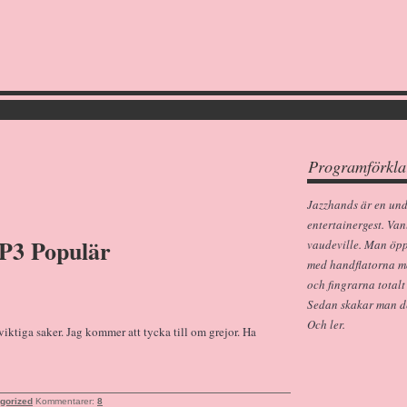
Programförkla
Jazzhands är en un
entertainergest. Van
 P3 Populär
vaudeville. Man öp
med handflatorna m
och fingrarna totalt
Sedan skakar man dem
Och ler.
ktiga saker. Jag kommer att tycka till om grejor. Ha
gorized
Kommentarer:
8