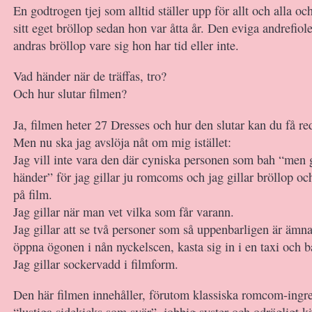
En godtrogen tjej som alltid ställer upp för allt och alla oc
sitt eget bröllop sedan hon var åtta år. Den eviga andrefio
andras bröllop vare sig hon har tid eller inte.
Vad händer när de träffas, tro?
Och hur slutar filmen?
Ja, filmen heter 27 Dresses och hur den slutar kan du få re
Men nu ska jag avslöja nåt om mig istället:
Jag vill inte vara den där cyniska personen som bah “men
händer” för jag gillar ju romcoms och jag gillar bröllop och 
på film.
Jag gillar när man vet vilka som får varann.
Jag gillar att se två personer som så uppenbarligen är ämn
öppna ögonen i nån nyckelscen, kasta sig in i en taxi och b
Jag gillar sockervadd i filmform.
Den här filmen innehåller, förutom klassiska romcom-ingr