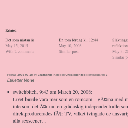
Related
Det som nästan är
En tom lördag kl. 12:44
Släktinga
May 15, 2015
May 10, 2008
reflektion
With 2 comments
Similar post
May 3, 2
Similar p
Postad
2008-03-18
av
Jazzhands
Kategori
Uncategorized
Kommentarer:
2
Etiketter
None
switchbitch, 9:43 am March 20, 2008:
borde
Livet
vara mer som en romcom – gÃ¤rna med mu
inte som det Ã¤r nu: en grådaskig independentrulle so
direktproducerades fÃ¶r TV, vilket tvingade de ansvarig
alla sexscener…