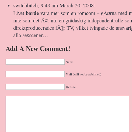
switchbitch, 9:43 am March 20, 2008:
borde
Livet
vara mer som en romcom – gÃ¤rna med mu
inte som det Ã¤r nu: en grådaskig independentrulle so
direktproducerades fÃ¶r TV, vilket tvingade de ansvarig
alla sexscener…
Add A New Comment!
Name
Mail (will not be published)
Website