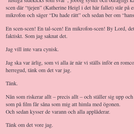
“lustiga sidekicks som svär”, jobbig syster och odrägligt 
scen där “tjejen” (Katherine Heigl i det här fallet) står på
mikrofon och säger “Du hade rätt” och sedan ber om “hans
En scen-scen! En tal-scen! En mikrofon-scen! By Lord, det
faktiskt. Som jag saknat det.
Jag vill inte vara cynisk.
Jag ska var ärlig, som vi alla är när vi ställs inför en romc
herregud, tänk om det var jag.
Tänk.
Nån som riskerar allt – precis allt – och ställer sig upp oc
som på film får såna som mig att himla med ögonen.
Och sedan kysser de varann och alla applåderar.
Tänk om det vore jag.