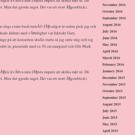
sÃ¶kte kvÃ¤va min fÃ¶rsta impuls att skrika rakt ut. Då
November 2016
. Men det gjorde inget. Det var ett stort Ã¶gonblick).
October 2016
September 2016
August 2016
n slags come back-turnÃ© fÃ¶r något år sedan gick jag och
July 2016
ade åldrats med vÃ¤rdighet var faktiskt Gary.
June 2016
ge på att konserten skulle starta så jag satte mig och tog
May 2016
ndet in, passerade med ca 30 cm marginal och lille Mark
April 2016
March 2016
February 2016
January 2016
sÃ¶kte kvÃ¤va min fÃ¶rsta impuls att skrika rakt ut. Då
December 2015
. Men det gjorde inget. Det var ett stort Ã¶gonblick).
November 2015
October 2015
September 2015
August 2015
July 2015
June 2015
May 2015
April 2015