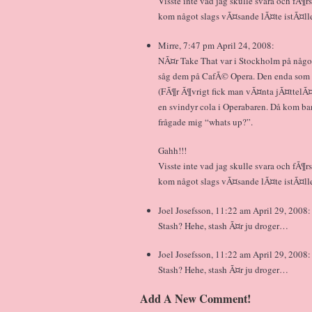
Visste inte vad jag skulle svara och fÃ¶r
kom något slags vÃ¤sande lÃ¤te istÃ¤llet
Mirre, 7:47 pm April 24, 2008:
NÃ¤r Take That var i Stockholm på någo
såg dem på CafÃ© Opera. Den enda som h
(FÃ¶r Ã¶vrigt fick man vÃ¤nta jÃ¤ttelÃ¤n
en svindyr cola i Operabaren. Då kom ba
frågade mig “whats up?”.
Gahh!!!
Visste inte vad jag skulle svara och fÃ¶r
kom något slags vÃ¤sande lÃ¤te istÃ¤llet
Joel Josefsson, 11:22 am April 29, 2008:
Stash? Hehe, stash Ã¤r ju droger…
Joel Josefsson, 11:22 am April 29, 2008:
Stash? Hehe, stash Ã¤r ju droger…
Add A New Comment!