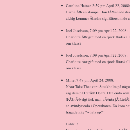
Caroline Hainer, 2:59 pm April 22, 2008
Carrie Ã¤r en slampa. Hon lÃ¤mnade de
aldrig kommer Ã¤ndra sig. Eftersom de a
Joel Josefsson, 7:09 pm April 22, 2008:
Charlotte Ã¤r gift med en tjock flintska
om klass?
Joel Josefsson, 7:09 pm April 22, 2008:
Charlotte Ã¤r gift med en tjock flintska
om klass?
Mirre, 7:47 pm April 24, 2008:
NÃ¤r Take That var i Stockholm på någo
såg dem på CafÃ© Opera. Den enda som h
(FÃ¶r Ã¶vrigt fick man vÃ¤nta jÃ¤ttelÃ¤n
en svindyr cola i Operabaren. Då kom ba
frågade mig “whats up?”.
Gahh!!!