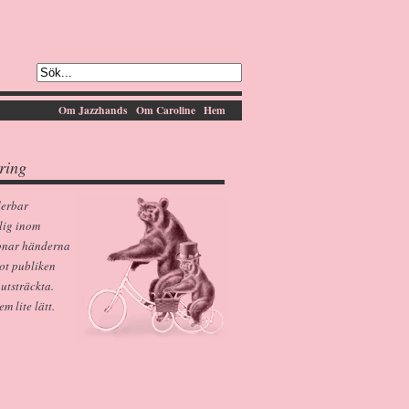
Om Jazzhands
Om Caroline
Hem
ring
derbar
lig inom
pnar händerna
ot publiken
 utsträckta.
 lite lätt.