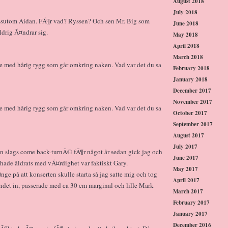
August 2018
:
July 2018
ssutom Aidan. FÃ¶r vad? Ryssen? Och sen Mr. Big som
June 2018
ldrig Ã¤ndrar sig.
May 2018
April 2018
March 2018
lle med hårig rygg som går omkring naken. Vad var det du sa
February 2018
January 2018
December 2017
November 2017
lle med hårig rygg som går omkring naken. Vad var det du sa
October 2017
September 2017
August 2017
July 2017
n slags come back-turnÃ© fÃ¶r något år sedan gick jag och
June 2017
ade åldrats med vÃ¤rdighet var faktiskt Gary.
May 2017
ge på att konserten skulle starta så jag satte mig och tog
April 2017
ndet in, passerade med ca 30 cm marginal och lille Mark
March 2017
February 2017
January 2017
December 2016