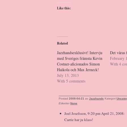
Like this:
Related
Jazzhandsexklusivt! Intervju
Det våras
med Sveriges främsta Kevin
February 
Costner-aficionados Simon
With 4 c
Haikola och Max Jerneck!
July 13, 2013
With 5 comments
Postad
2008-04-21
av
Jazzhands
Kategori
Uncate
Etiketter
None
Joel Josefsson, 9:20 pm April 21, 2008:
Carrie har ju klass!