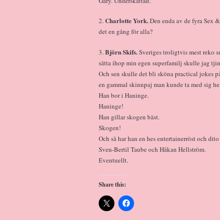
Gary. Underskattad.
Charlotte York.
2.
Den enda av de fyra Sex & 
det en gång för alla?
Björn Skifs.
3.
Sveriges troligtvis mest reko
sätta ihop min egen superfamilj skulle jag tji
Och sen skulle det bli sköna practical jokes p
en gammal skinnpaj man kunde ta med sig hem
Han bor i Haninge.
Haninge!
Han gillar skogen bäst.
Skogen!
Och så har han en hes entertainerröst och dito
Sven-Bertil Taube och Håkan Hellström.
Eventuellt.
Share this: