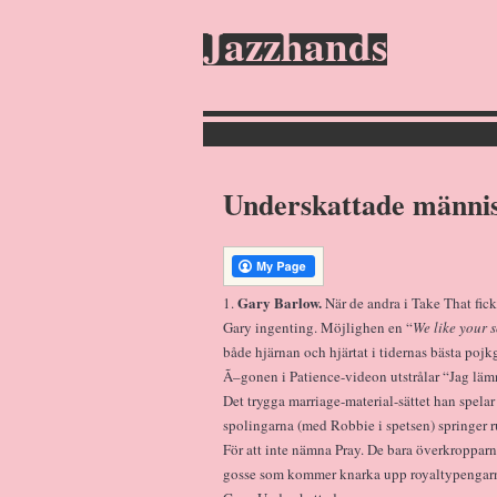
Jazzhands
Underskattade männi
Gary Barlow.
1.
När de andra i Take That fick
Gary ingenting. Möjlighen en “
We like your 
både hjärnan och hjärtat i tidernas bästa pojk
Ã–gonen i Patience-videon utstrålar “Jag lämn
Det trygga marriage-material-sättet han spela
spolingarna (med Robbie i spetsen) springer r
För att inte nämna Pray. De bara överkroppar
gosse som kommer knarka upp royaltypengarn