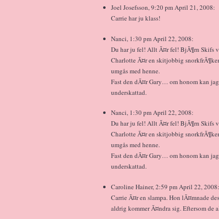
Joel Josefsson, 9:20 pm April 21, 2008:
Carrie har ju klass!
Nanci, 1:30 pm April 22, 2008:
Du har ju fel! Allt Ã¤r fel! BjÃ¶rn Skifs
Charlotte Ã¤r en skitjobbig snorkfrÃ¶k
umgås med henne.
Fast den dÃ¤r Gary… om honom kan jag i
underskattad.
Nanci, 1:30 pm April 22, 2008:
Du har ju fel! Allt Ã¤r fel! BjÃ¶rn Skifs
Charlotte Ã¤r en skitjobbig snorkfrÃ¶k
umgås med henne.
Fast den dÃ¤r Gary… om honom kan jag i
underskattad.
Caroline Hainer, 2:59 pm April 22, 2008
Carrie Ã¤r en slampa. Hon lÃ¤mnade de
aldrig kommer Ã¤ndra sig. Eftersom de a