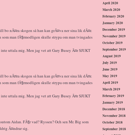
April 2020
March 2020
February 2020
January 2020
December 2019
 vill bo nÃ¤ra skogen så han kan grÃ¤va ner sina lik dÃ¤r.
November 2019
en som man fÃ¶rmodligen skulle strypa om man tvingades
October 2019
September 2019
nte uttala mig. Men jag vet att Gary Busey Ã¤r SJUKT
August 2019
July 2019
June 2019
 vill bo nÃ¤ra skogen så han kan grÃ¤va ner sina lik dÃ¤r.
May 2019
en som man fÃ¶rmodligen skulle strypa om man tvingades
April 2019
March 2019
nte uttala mig. Men jag vet att Gary Busey Ã¤r SJUKT
February 2019
January 2019
December 2018
:
November 2018
ssutom Aidan. FÃ¶r vad? Ryssen? Och sen Mr. Big som
October 2018
ldrig Ã¤ndrar sig.
September 2018