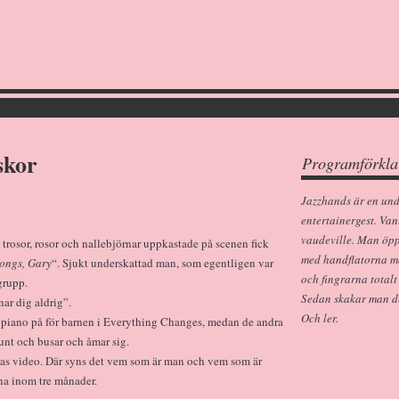
skor
Programförkla
Jazzhands är en un
entertainergest. Van
vaudeville. Man öp
 trosor, rosor och nallebjörnar uppkastade på scenen fick
med handflatorna m
songs, Gary
“. Sjukt underskattad man, som egentligen var
och fingrarna totalt
grupp.
Sedan skakar man dem
ar dig aldrig”.
Och ler.
r piano på för barnen i Everything Changes, medan de andra
unt och busar och åmar sig.
nas video. Där syns det vem som är man och vem som är
a inom tre månader.