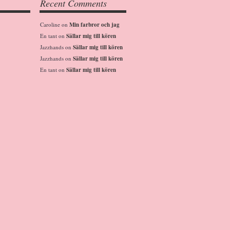
Recent Comments
Caroline
on
Min farbror och jag
En tant
on
Sällar mig till kören
Jazzhands
on
Sällar mig till kören
Jazzhands
on
Sällar mig till kören
En tant
on
Sällar mig till kören